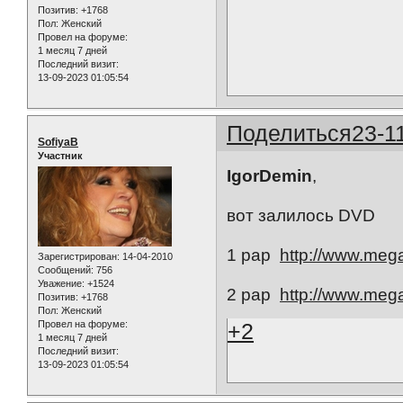
Позитив:
+1768
Пол:
Женский
Провел на форуме:
1 месяц 7 дней
Последний визит:
13-09-2023 01:05:54
Поделиться
23-1
SofiyaB
Участник
IgorDemin
,
вот залилось DVD
1 рар
http://www.me
Зарегистрирован
: 14-04-2010
Сообщений:
756
Уважение:
+1524
2 рар
http://www.me
Позитив:
+1768
Пол:
Женский
+2
Провел на форуме:
1 месяц 7 дней
Последний визит:
13-09-2023 01:05:54