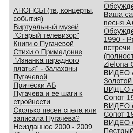
Обсужд
АНОНСЫ (тв, концерты,
Ваша с
события)
песня А
Виртуальный музей
Обсужд
"Старый телевизор"
1990 - 
Книги о Пугачевой
встречи
Стихи о Примадонне
(полнос
"Изнанка парадного
Zielona 
платья" - балахоны
ВИДЕО /
Пугачевой
Золотой
Причёски АБ
ВИДЕО /
Пугачева и ее шаги к
Сопот 1
стройности
ВИДЕО o
Сколько песен спела или
Сопот 1
записала Пугачева?
ВИДЕО o
Неизданное 2000 - 2009
Пестрый