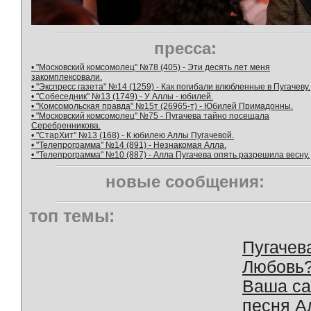
пресса:
• "Московский комсомолец" №78 (405) - Эти десять лет меня
закомплексовали.
• "Экспресс газета" №14 (1259) - Как погибали влюбленные в Пугачеву.
• "Собеседник" №13 (1749) - У Аллы - юбилей.
• "Комсомольская правда" №15т (26965-т) - Юбилей Примадонны.
• "Московский комсомолец" №75 - Пугачева тайно посещала
Серебренникова.
• "СтарХит" №13 (168) - К юбилею Аллы Пугачевой.
• "Телепрограмма" №14 (891) - Незнакомая Алла.
• "Телепрограмма" №10 (887) - Алла Пугачева опять разрешила весну.
новые сообщения:
топ темы:
Пугачев
Любовь
Ваша с
песня А