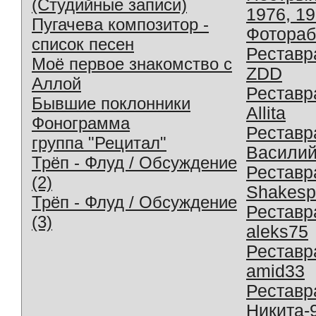
(Студийные записи)
1976, 1
Пугачева композитор -
Фотораб
список песен
Реставр
Моё первое знакомство с
ZDD
Аллой
Реставр
Бывшие поклонники
Allita
Фонограмма
Реставр
группа "Рецитал"
Василий
Трёп - Флуд / Обсуждение
Реставр
(2)
Shakesp
Трёп - Флуд / Обсуждение
Реставр
(3)
aleks75
Реставр
amid33
Реставр
Никита-