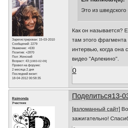
Это из шведского
Как он называется? Е
там этого фрагмента 
Зарегистрирован
: 15-03-2010
Сообщений:
2279
Уважение:
+630
интервью, когда она
Позитив:
+2870
Пол:
Женский
видео "Арлекино".
Возраст:
43
[1983-02-09]
Провел на форуме:
0
2 месяца 2 дня
Последний визит:
18-04-2012 00:58:35
Поделиться
13-0
Raimonda
Участник
[взломанный сайт]
Во
зажигательно! Спасиб