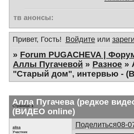
тв анонсы:
Привет, Гость!
Войдите
или
зарег
»
Forum PUGACHEVA | Форум
Аллы Пугачевой
»
Разное
»
"Старый дом", интервью - (
Алла Пугачева (редкое виде
Страница:
1
(ВИДЕО online)
Поделиться
08-0
alisa
Участник