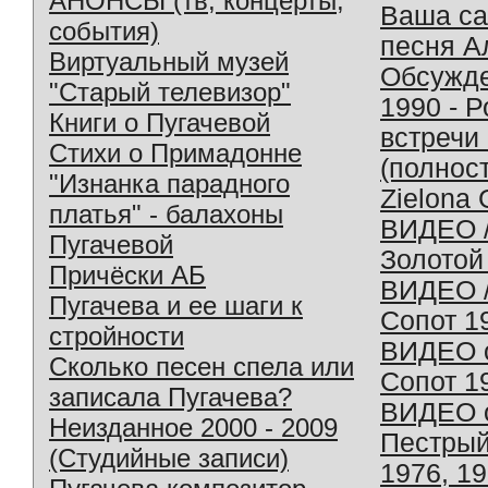
АНОНСЫ (тв, концерты,
Ваша с
события)
песня А
Виртуальный музей
Обсужд
"Старый телевизор"
1990 - 
Книги о Пугачевой
встречи
Стихи о Примадонне
(полнос
"Изнанка парадного
Zielona 
платья" - балахоны
ВИДЕО /
Пугачевой
Золотой
Причёски АБ
ВИДЕО /
Пугачева и ее шаги к
Сопот 1
стройности
ВИДЕО o
Сколько песен спела или
Сопот 1
записала Пугачева?
ВИДЕО o
Неизданное 2000 - 2009
Пестрый
(Студийные записи)
1976, 1