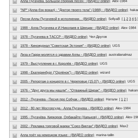
Алла Пугачева. Большой сборник песен - (ВИДЕО online)
Alex-1984
"NP" (Алла-бэк-вокал) - "Доктор твоего тела" (1988) - (ВИДЕО online)
haka
Песни Аллы Пугачевой в исполнении... (ВИДЕО online)
SofiyaB
[
1
2
3
4
5
1988 - Алла Пугачева и И.Николаев в Швеции - (ВИДЕО online)
Alex-1984
1978 - Пугачева в ТАССР - (ВИДЕО online)
Чел Другов
1978 - Киножурнал "Советская Эстония" - (ВИДЕО online)
UGS
Лиза и Гарри молятся о здравии Аллы - (ВИДЕО online)
australianalmaz
1979 - Выступление в г. Королёв - (ВИДЕО online)
UGS
1998 - Екатеринбург ("Орлёнок") - (ВИДЕО online)
wizard
2005 - Репортаж о концерте в г. Череповце (15.07) - (ВИДЕО online)
UGS
1976 - "Друг друга мы нашли" - "Отважный Ширак" - (ВИДЕО online)
hakan
2012 - Пугачева - Песня про Собчак - (ВИДЕО online)
Натали
[
1
2
]
2012 - 80 лет Мосгорсуда - Алла Пугачева - (ВИДЕО online)
Alex-1984
1995 - Пугачёва, Киркоров, Орбакайте (Харьков) - (ВИДЕО online)
Alex-19
2002 - Реклама торговой марки "Союз-Виктан" (ВИДЕО online)
Max2
Алла поёт на немецком языке - (ВИДЕО online)
marina-tallin