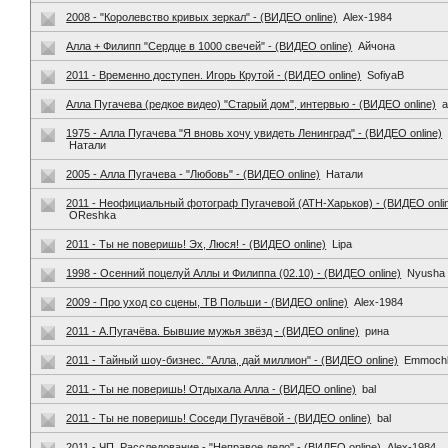
2008 - "Королевство кривых зеркал" - (ВИДЕО online)
Alex-1984
Алла + Филипп "Сердце в 1000 свечей" - (ВИДЕО online)
Айчона
2011 - Временно доступен. Игорь Крутой - (ВИДЕО online)
SofiyaB
Алла Пугачева (редкое видео) "Старый дом", интервью - (ВИДЕО online)
a
1975 - Алла Пугачева "Я вновь хочу увидеть Ленинград" - (ВИДЕО online)
Натали
2005 - Алла Пугачева - "Любовь" - (ВИДЕО online)
Натали
2011 - Неофициальный фотограф Пугачевой (АТН-Харьков) - (ВИДЕО onli
OReshka
2011 - Ты не поверишь! Эх, Люся! - (ВИДЕО online)
Lipa
1998 - Осенний поцелуй Аллы и Филиппа (02.10) - (ВИДЕО online)
Nyusha
2009 - Про уход со сцены, ТВ Польши - (ВИДЕО online)
Alex-1984
2011 - А.Пугачёва. Бывшие мужья звёзд - (ВИДЕО online)
рина
2011 - Тайный шоу-бизнес. "Алла, дай миллион" - (ВИДЕО online)
Emmoch
2011 - Ты не поверишь! Отдыхала Алла - (ВИДЕО online)
bal
2011 - Ты не поверишь! Соседи Пугачёвой - (ВИДЕО online)
bal
2011 - ЧП. Расследование - "Неправое дело" - (ВИДЕО online)
Alex-1984