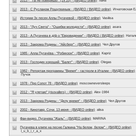
2013 - "Ты не поверишь!" (19.10) - (ВИДЕО online)
лана
2013 - С Русланом Рощупкиным - (ВИДЕО / ВИДЕО online)
Игнатовская Е
Истории 3х песен Аллы Пугачевой - (ВИДЕО online)
Vasilisa
2013 - "Луч Света" - "Ошибки молодости" - (ВИДЕО online)
asara
2013 - А.Пугачева в д/ф о "Евровидении" - (ВИДЕО / ВИДЕО online)
Натал
2013 - Закрома Родины - "Айсберг" - (ВИДЕО online)
Чел Другов
1985 - Алла Пугачёва - "Робинзон" - (ВИДЕО online)
Kapriz
2013 - Господин хороший. "Балет" - (ВИДЕО online)
Olegas
1982 - Репортаж программы "Время" - гастроли в Италии - (ВИДЕО online)
Пучок
1978 - Про Сопот 78 - (ВИДЕО online)
moscowneversleeps
2012 - "Я улетаю" (risovallers) - (ВИДЕО online)
Alex-1984
2013 - Закрома Родины - "Делу время" - (ВИДЕО online)
Чел Другов
2002 - Кинотавр. Сочи. 13 июня - (ВИДЕО online)
alisa
Фан-видео. Пугачева "Жаль" - (ВИДЕО online)
MARINA
Пугачева в клипе на песню Галкина "На белом, белом" - (ВИДЕО online)
l_u_b_i_r_a_x