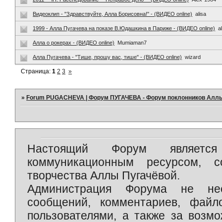
Видеоклип - "Здравствуйте, Алла Борисовна!" - (ВИДЕО online)
alisa
1999 - Алла Пугачева на показе В.Юдашкина в Париже - (ВИДЕО online)
a
Алла о рокерах - (ВИДЕО online)
Mumiaman7
Алла Пугачева - "Тише, прошу вас, тише" - (ВИДЕО online)
wizard
Страница:
1
2
3
»
»
Forum PUGACHEVA | Форум ПУГАЧЕВА - Форум поклонников Алл
Настоящий Форум является 
коммуникационным ресурсом, 
творчества Аллы Пугачёвой.
Администрация Форума не нес
сообщений, комментариев, фай
пользователями, а также за возм