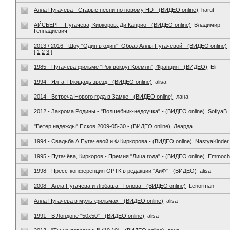
Алла Пугачева - Старые песни по новому HD - (ВИДЕО online)
harut
АЙСБЕРГ - Пугачева, Киркоров, Ди Каприо - (ВИДЕО online)
Владимир
Геннадиевич
2013 / 2016 - Шоу "Один в один"- Образ Аллы Пугачевой - (ВИДЕО online)
[
1
2
3
]
1985 - Пугачёва фильме "Рок вокруг Кремля", Франция - (ВИДЕО)
Eli
1994 - Ялта. Площадь звезд - (ВИДЕО online)
alisa
2014 - Встреча Нового года в Замке - (ВИДЕО online)
лана
2012 - Закрома Родины - "Волшебник-недоучка" - (ВИДЕО online)
SofiyaB
"Ветер надежды" Псков 2009-05-30 - (ВИДЕО online)
Леарда
1994 - Свадьба А.Пугачевой и Ф.Киркорова - (ВИДЕО online)
NastyaKinder
1995 - Пугачёва, Киркоров - Премия "Лица года" - (ВИДЕО online)
Emmoch
1998 - Пресс-конференция ОРТК в редакции "АиФ" - (ВИДЕО)
alisa
2008 - Алла Пугачева и Любаша - Голова - (ВИДЕО online)
Lenorman
Алла Пугачева в мультфильмах - (ВИДЕО online)
alisa
1991 - В Лондоне "50х50" - (ВИДЕО online)
alisa