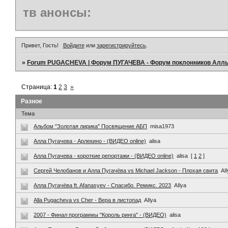
тв анонсы:
Привет, Гость!
Войдите
или
зарегистрируйтесь
.
»
Forum PUGACHEVA | Форум ПУГАЧЕВА - Форум поклонников Алл
Страница:
1
2
3
»
Разное
Тема
Альбом "Золотая лирика" Посвящение АБП
misa1973
Алла Пугачева - Арлекино - (ВИДЕО online)
alisa
Алла Пугачева - короткие репортажи - (ВИДЕО online)
alisa
[
1
2
]
Сергей Челобанов и Алла Пугачёва vs Michael Jackson - Плохая свита
AI
Алла Пугачёва ft. Afanasyev - Спасибо. Ремикс. 2023
AIlya
Alla Pugacheva vs Cher - Вера в листопад
AIlya
2007 - Финал программы "Король ринга" - (ВИДЕО)
alisa