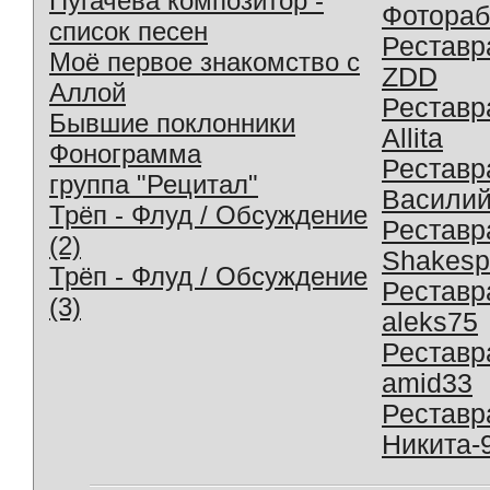
Пугачева композитор -
Фотораб
список песен
Реставр
Моё первое знакомство с
ZDD
Аллой
Реставр
Бывшие поклонники
Allita
Фонограмма
Реставр
группа "Рецитал"
Василий
Трёп - Флуд / Обсуждение
Реставр
(2)
Shakesp
Трёп - Флуд / Обсуждение
Реставр
(3)
aleks75
Реставр
amid33
Реставр
Никита-