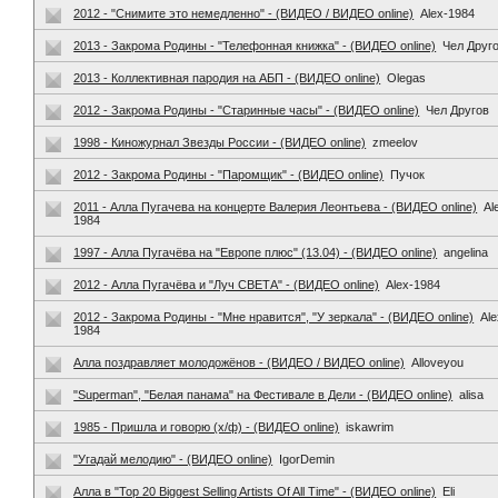
2012 - "Снимите это немедленно" - (ВИДЕО / ВИДЕО online)
Alex-1984
2013 - Закрома Родины - "Телефонная книжка" - (ВИДЕО online)
Чел Друг
2013 - Коллективная пародия на АБП - (ВИДЕО online)
Olegas
2012 - Закрома Родины - "Старинные часы" - (ВИДЕО online)
Чел Другов
1998 - Киножурнал Звезды России - (ВИДЕО online)
zmeelov
2012 - Закрома Родины - "Паромщик" - (ВИДЕО online)
Пучок
2011 - Алла Пугачева на концерте Валерия Леонтьева - (ВИДЕО online)
Al
1984
1997 - Алла Пугачёва на "Европе плюс" (13.04) - (ВИДЕО online)
angelina
2012 - Алла Пугачёва и "Луч СВЕТА" - (ВИДЕО online)
Alex-1984
2012 - Закрома Родины - "Мне нравится", "У зеркала" - (ВИДЕО online)
Ale
1984
Алла поздравляет молодожёнов - (ВИДЕО / ВИДЕО online)
Alloveyou
"Superman", "Белая панама" на Фестивале в Дели - (ВИДЕО online)
alisa
1985 - Пришла и говорю (х/ф) - (ВИДЕО online)
iskawrim
"Угадай мелодию" - (ВИДЕО online)
IgorDemin
Алла в "Top 20 Biggest Selling Artists Of All Time" - (ВИДЕО online)
Eli