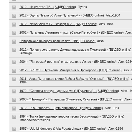
2012 - Искусство ТВ - (ВИДЕО online)
Пучок
2012 - Эдита Пьеха об Алле Пугачевой - (ВИДЕО online)
Alex-1984
2012 - NewsБлок MTV - Фактор А 2 - (ВИДЕО online)
Alex-1984
2002 - Пугачева, Леонтьев - укол (Санкт-Петербург) - (ВИДЕО online)
Alex
Репортажи о выборах разных лет - (ВИДЕО online)
alisa
2012 - Почему экстрасенс Джуна подралась с Пугачевой - (ВИДЕО online)
Ammigo
2004 - "Литовский вестник" о гастролях в Литве - (ВИДЕО online)
Alex-198
2012 - ВРЕМЯ - Пугачева, Макаревич о Прохорове - (ВИДЕО online)
Alex-
2011 - Алла Пугачева в клипе Лаймы Вайкуле "Огоньки" - (ВИДЕО online)
1984
1972 - "Стоянка поезда - две минуты" (Пугачева) - (ВИДЕО online)
Alex-1
2003 - "Намедни" - Папарацци (Пугачева, Хьюстон) - (ВИДЕО online)
Alex
2012 - PRO-Новости - Дочь Киркорова - (ВИДЕО online)
Alex-1984
1994 - Тоска (неизданная версия песни Бессонница) - (ВИДЕО online)
moscowneversleeps
1987 - Udo Lindenberg & Alla Pugatschowa - (ВИДЕО online)
Alex-1984