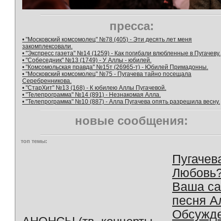
пресса:
• "Московский комсомолец" №78 (405) - Эти десять лет меня
закомплексовали.
• "Экспресс газета" №14 (1259) - Как погибали влюбленные в Пугачеву.
• "Собеседник" №13 (1749) - У Аллы - юбилей.
• "Комсомольская правда" №15т (26965-т) - Юбилей Примадонны.
• "Московский комсомолец" №75 - Пугачева тайно посещала
Серебренникова.
• "СтарХит" №13 (168) - К юбилею Аллы Пугачевой.
• "Телепрограмма" №14 (891) - Незнакомая Алла.
• "Телепрограмма" №10 (887) - Алла Пугачева опять разрешила весну.
новые сообщения:
топ темы:
Пугачев
Любовь
Ваша с
песня А
Обсужд