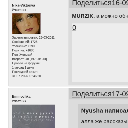
Поделиться
16-0
Nika-Viktoriya
Участник
MURZIK
, а можно об
0
Зарегистрирован
: 23-03-2011
Сообщений:
1726
Уважение:
+290
Позитив:
+1685
Пол:
Женский
Возраст:
48
[1978-01-13]
Провел на форуме:
1 месяц 1 день
Последний визит:
31-07-2026 13:46:20
Поделиться
17-0
Emmochka
Участник
Nyusha написал
алла же рассказы