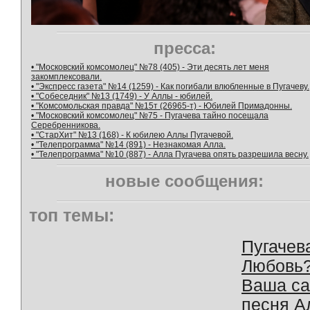
пресса:
• "Московский комсомолец" №78 (405) - Эти десять лет меня
закомплексовали.
• "Экспресс газета" №14 (1259) - Как погибали влюбленные в Пугачеву.
• "Собеседник" №13 (1749) - У Аллы - юбилей.
• "Комсомольская правда" №15т (26965-т) - Юбилей Примадонны.
• "Московский комсомолец" №75 - Пугачева тайно посещала
Серебренникова.
• "СтарХит" №13 (168) - К юбилею Аллы Пугачевой.
• "Телепрограмма" №14 (891) - Незнакомая Алла.
• "Телепрограмма" №10 (887) - Алла Пугачева опять разрешила весну.
новые сообщения:
топ темы:
Пугачев
Любовь
Ваша с
песня А