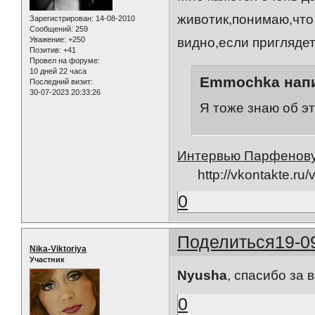
животик,понимаю,что
Зарегистрирован
: 14-08-2010
Сообщений:
259
Уважение:
+250
видно,если приглядет
Позитив:
+41
Провел на форуме:
10 дней 22 часа
Emmochka напи
Последний визит:
30-07-2023 20:33:26
Я тоже знаю об эт
Интервью Парфенову,
http://vkontakte.
0
Поделиться
19-0
Nika-Viktoriya
Участник
Nyusha
, спасибо за 
0