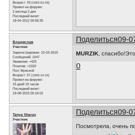
Возраст:
43
[1983-02-09]
Провел на форуме:
2 месяца 2 дня
Последний визит:
18-04-2012 00:58:35
Поделиться
09-0
Владислав
Участник
MURZIK
, спасибо!Эт
Зарегистрирован
: 15-03-2010
Сообщений:
1047
Уважение:
+425
0
Позитив:
+1020
Пол:
Мужской
Возраст:
57
[1968-10-24]
Провел на форуме:
15 дней 15 часов
Последний визит:
19-08-2015 00:16:02
Поделиться
09-0
Tanya Sharay
Участник
Посмотрела, очень по