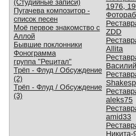
(Студийные записи)
1976, 1
Пугачева композитор -
Фотораб
список песен
Реставр
Моё первое знакомство с
ZDD
Аллой
Реставр
Бывшие поклонники
Allita
Фонограмма
Реставр
группа "Рецитал"
Василий
Трёп - Флуд / Обсуждение
Реставр
(2)
Shakesp
Трёп - Флуд / Обсуждение
Реставр
(3)
aleks75
Реставр
amid33
Реставр
Никита-