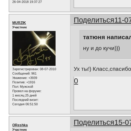
26-04-2018 19:37:27
Поделиться
11-0
MURZIK
Участник
татюня написал
ну и до кучи)))
Ух ты!) Класс,спасибо
Зарегистрирован
: 08-07-2010
Сообщений:
961
Уважение:
+3939
0
Позитив:
+1916
Пол:
Мужской
Провел на форуме:
1 месяц 25 дней
Последний визит:
Сегодня 06:51:50
Поделиться
15-0
OReshka
Участник