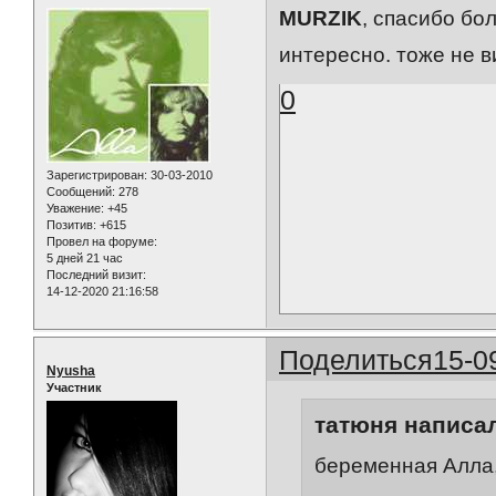
MURZIK
, спасибо бо
интересно. тоже не в
0
Зарегистрирован
: 30-03-2010
Сообщений:
278
Уважение:
+45
Позитив:
+615
Провел на форуме:
5 дней 21 час
Последний визит:
14-12-2020 21:16:58
Поделиться
15-0
Nyusha
Участник
татюня написал
беременная Алла,