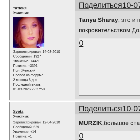
Поделиться
10-0
татюня
Участник
Tanya Sharay
, это и
покровительством До
0
Зарегистрирован
: 14-03-2010
Сообщений:
1927
Уважение:
+4421
Позитив:
+3391
Пол:
Женский
Провел на форуме:
2 месяца 3 дня
Последний визит:
01-03-2026 22:27:50
Поделиться
10-0
Sveta
Участник
MURZIK
,большое спа
Зарегистрирован
: 12-04-2010
Сообщений:
629
Уважение:
+14
0
Позитив:
+1