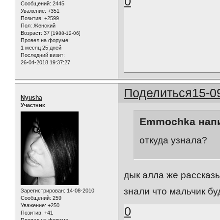
0
Сообщений:
2445
Уважение:
+351
Позитив:
+2599
Пол:
Женский
Возраст:
37
[1988-12-06]
Провел на форуме:
1 месяц 25 дней
Последний визит:
26-04-2018 19:37:27
Поделиться
15-0
Nyusha
Участник
Emmochka напи
откуда узнала?
дык алла же рассказ
знали что мальчик буд
Зарегистрирован
: 14-08-2010
Сообщений:
259
Уважение:
+250
0
Позитив:
+41
Провел на форуме: