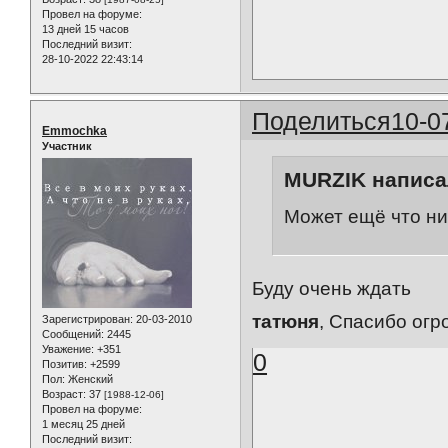
Провел на форуме:
13 дней 15 часов
Последний визит:
28-10-2022 22:43:14
Поделиться
10-0
Emmochka
Участник
MURZIK написал
Может ещё что н
Буду очень ждать
татюня
, Спасибо огр
Зарегистрирован
: 20-03-2010
Сообщений:
2445
Уважение:
+351
0
Позитив:
+2599
Пол:
Женский
Возраст:
37
[1988-12-06]
Провел на форуме:
1 месяц 25 дней
Последний визит: