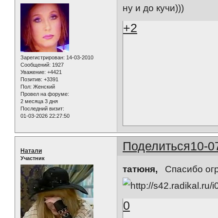
ну и до кучи)))
+2
Зарегистрирован
: 14-03-2010
Сообщений:
1927
Уважение:
+4421
Позитив:
+3391
Пол:
Женский
Провел на форуме:
2 месяца 3 дня
Последний визит:
01-03-2026 22:27:50
Поделиться
10-0
Натали
Участник
татюня,
Спасибо о
0