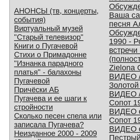
Обсужд
АНОНСЫ (тв, концерты,
Ваша с
события)
песня А
Виртуальный музей
Обсужд
"Старый телевизор"
1990 - 
Книги о Пугачевой
встречи
Стихи о Примадонне
(полнос
"Изнанка парадного
Zielona 
платья" - балахоны
ВИДЕО /
Пугачевой
Золотой
Причёски АБ
ВИДЕО /
Пугачева и ее шаги к
Сопот 1
стройности
ВИДЕО o
Сколько песен спела или
Сопот 1
записала Пугачева?
ВИДЕО o
Неизданное 2000 - 2009
Пестрый