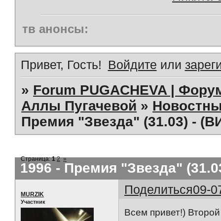
тв анонсы:
Привет, Гость!
Войдите
или
зарег
»
Forum PUGACHEVA | Форум
Аллы Пугачевой
»
Новостны
Премия "Звезда" (31.03) - (
Страница:
1
2
»
1996 - Премия "Звезда" (31.0
Поделиться
09-0
MURZIK
Участник
Всем привет!) Второй