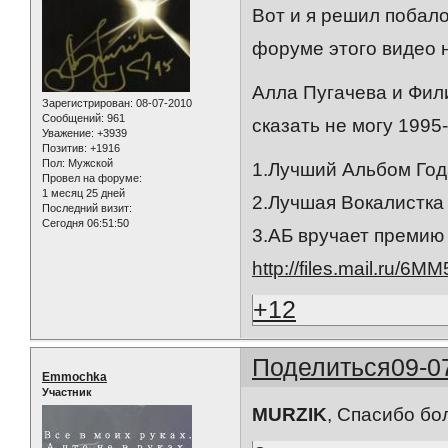
Вот и я решил побал
форуме этого видео н
Алла Пугачева и Фили
Зарегистрирован
: 08-07-2010
Сообщений:
961
сказать не могу 1995
Уважение:
+3939
Позитив:
+1916
Пол:
Мужской
1.Лучший Альбом Год
Провел на форуме:
1 месяц 25 дней
2.Лучшая Вокалистка
Последний визит:
Сегодня 06:51:50
3.АБ вручает премию
http://files.mail.ru/6M
+12
Поделиться
09-0
Emmochka
Участник
MURZIK
, Спасибо бо