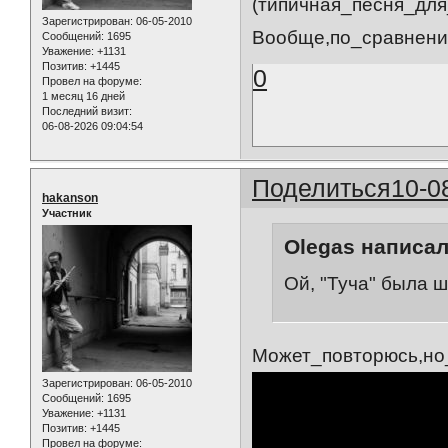
(типичная_песня_дл
Зарегистрирован
: 06-05-2010
Вообще,по_сравнени
Сообщений:
1695
Уважение:
+1131
Позитив:
+1445
0
Провел на форуме:
1 месяц 16 дней
Последний визит:
06-08-2026 09:04:54
Поделиться
10-0
hakanson
Участник
Olegas написал
Ой, "Туча" была 
Может_повторюсь,но
Зарегистрирован
: 06-05-2010
Сообщений:
1695
Уважение:
+1131
Позитив:
+1445
Провел на форуме: