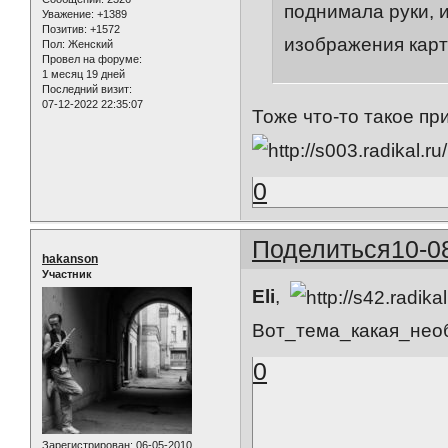
поднимала руки, 
Уважение:
+1389
Позитив:
+1572
изображения карт
Пол:
Женский
Провел на форуме:
1 месяц 19 дней
Последний визит:
07-12-2022 22:35:07
Тоже что-то такое пр
0
Поделиться
10-0
hakanson
Участник
Eli
,
Вот_тема_какая_необ
0
Зарегистрирован
: 06-05-2010