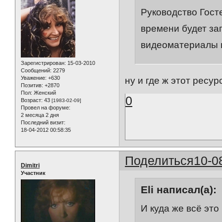
Руководство Гост
времени будет за
видеоматериалы и
Зарегистрирован
: 15-03-2010
Сообщений:
2279
Уважение:
+630
ну и где ж этот ресур
Позитив:
+2870
Пол:
Женский
0
Возраст:
43
[1983-02-09]
Провел на форуме:
2 месяца 2 дня
Последний визит:
18-04-2012 00:58:35
Поделиться
10-0
Dimitri
Участник
Eli написал(а):
И куда же всё это