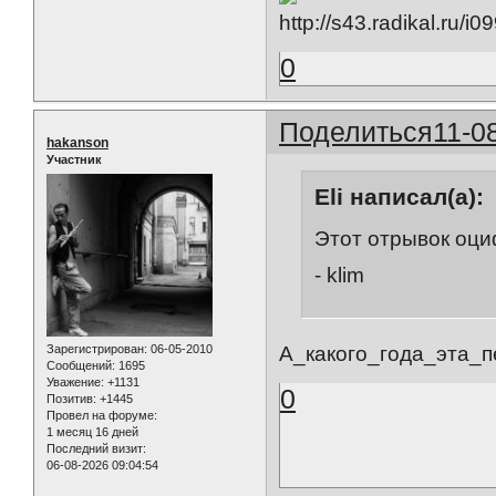
0
Поделиться
11-0
hakanson
Участник
Eli написал(а):
Этот отрывок оци
- klim
Зарегистрирован
: 06-05-2010
А_какого_года_эта_
Сообщений:
1695
Уважение:
+1131
0
Позитив:
+1445
Провел на форуме:
1 месяц 16 дней
Последний визит:
06-08-2026 09:04:54