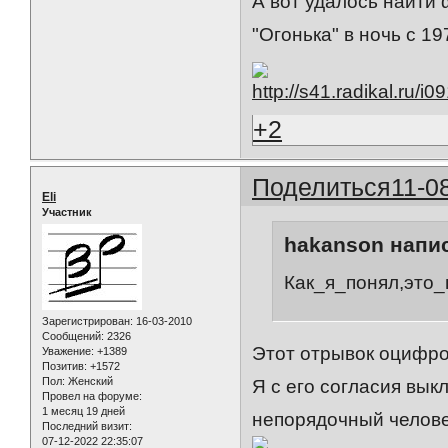
А вот удалось найти
"Огонька" в ночь с 19
+2
Поделиться
11-0
Eli
Участник
hakanson напис
Как_я_понял,это
Зарегистрирован
: 16-03-2010
Сообщений:
2326
Этот отрывок оцифро
Уважение:
+1389
Позитив:
+1572
Пол:
Женский
Я с его согласия вык
Провел на форуме:
1 месяц 19 дней
непорядочный человек
Последний визит:
07-12-2022 22:35:07