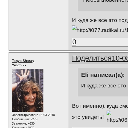
И куда же всё это по
0
Поделиться
10-0
Tanya Sharay
Участник
Eli написал(а):
И куда же всё это
Вот именно). куда см
Зарегистрирован
: 15-03-2010
это увидеть!
Сообщений:
2279
Уважение:
+630
Позитив:
+2870