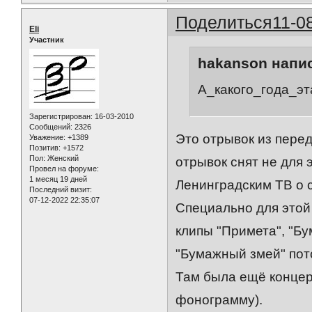
Поделиться
11-0
Eli
Участник
hakanson напис
А_какого_года_э
Зарегистрирован
: 16-03-2010
Сообщений:
2326
Это отрывок из перед
Уважение:
+1389
Позитив:
+1572
Пол:
Женский
отрывок снят не для 
Провел на форуме:
1 месяц 19 дней
Ленинградским ТВ о 
Последний визит:
07-12-2022 22:35:07
Специально для этой
клипы "Примета", "Бу
"Бумажный змей" пото
Там была ещё концер
фонограмму).