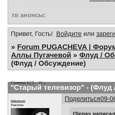
тв анонсы:
Привет, Гость!
Войдите
или
зарег
»
Forum PUGACHEVA | Форум
Аллы Пугачевой
»
Флуд / О
(Флуд / Обсуждение)
Страница:
1
2
3
…
10
»
"Старый телевизор" - (Флуд
Поделиться
09-0
hakanson
Участник
Olegas написал