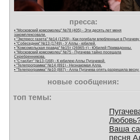
пресса:
• "Московский комсомолец" №78 (405) - Эти десять лет меня
закомплексовали.
• "Экспресс газета" №14 (1259) - Как погибали влюбленные в Пугачеву.
• "Собеседник" №13 (1749) - У Аллы - юбилей.
• "Комсомольская правда" №15т (26965-т) - Юбилей Примадонны.
• "Московский комсомолец" №75 - Пугачева тайно посещала
Серебренникова.
• "СтарХит" №13 (168) - К юбилею Аллы Пугачевой.
• "Телепрограмма" №14 (891) - Незнакомая Алла.
• "Телепрограмма" №10 (887) - Алла Пугачева опять разрешила весну.
новые сообщения:
топ темы:
Пугачев
Любовь
Ваша с
песня А