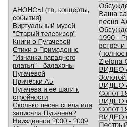
Обсужд
АНОНСЫ (тв, концерты,
Ваша с
события)
песня А
Виртуальный музей
Обсужд
"Старый телевизор"
1990 - 
Книги о Пугачевой
встречи
Стихи о Примадонне
(полнос
"Изнанка парадного
Zielona 
платья" - балахоны
ВИДЕО /
Пугачевой
Золотой
Причёски АБ
ВИДЕО /
Пугачева и ее шаги к
Сопот 1
стройности
ВИДЕО o
Сколько песен спела или
Сопот 1
записала Пугачева?
ВИДЕО o
Неизданное 2000 - 2009
Пестрый