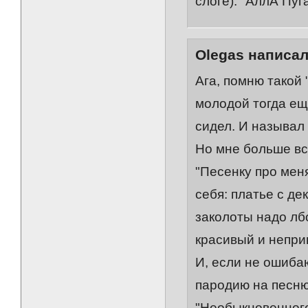
слоге): "АллА Пуг
Olegas написал
Ага, помню такой 
молодой тогда ещ
сидел. И называл
Но мне больше вс
"Песенку про меня
себя: платье с де
заколоты надо лбо
красивый и неприв
И, если не ошиба
пародию на песню
"Необыкновенного