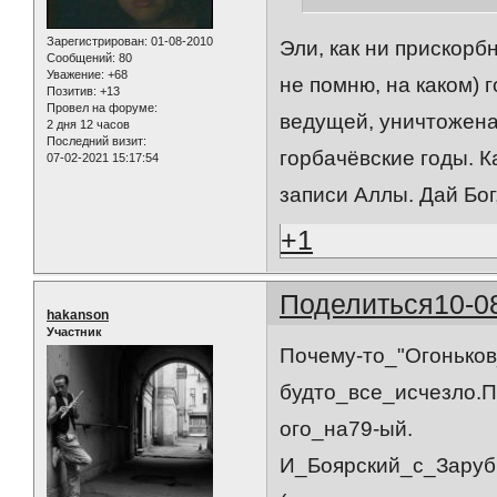
Зарегистрирован
: 01-08-2010
Эли, как ни прискорб
Сообщений:
80
Уважение:
+68
не помню, на каком) г
Позитив:
+13
Провел на форуме:
ведущей, уничтожена 
2 дня 12 часов
Последний визит:
горбачёвские годы. Ка
07-02-2021 15:17:54
записи Аллы. Дай Бо
+1
Поделиться
10-0
hakanson
Участник
Почему-то_"Огоньков
будто_все_исчезло.
ого_на79-ый.
И_Боярский_с_Заруб