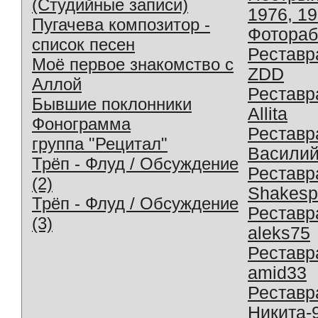
(Студийные записи)
1976, 1
Пугачева композитор -
Фотораб
список песен
Реставр
Моё первое знакомство с
ZDD
Аллой
Реставр
Бывшие поклонники
Allita
Фонограмма
Реставр
группа "Рецитал"
Василий
Трёп - Флуд / Обсуждение
Реставр
(2)
Shakesp
Трёп - Флуд / Обсуждение
Реставр
(3)
aleks75
Реставр
amid33
Реставр
Никита-