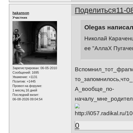
Поделиться
11-0
hakanson
Участник
Olegas написал
Николай Караченц
ее "АллаХ Пугаче
Зарегистрирован
: 06-05-2010
Вспомнил_тот_фрагм
Сообщений:
1695
Уважение:
+1131
то_запомнилось,что_
Позитив:
+1445
Провел на форуме:
А_вообще_по-
1 месяц 16 дней
Последний визит:
началу_мне_родител
06-08-2026 09:04:54
0