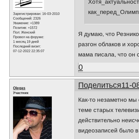
Хотя_актуальност
как_перед_Олимп
Зарегистрирован
: 16-03-2010
Сообщений:
2326
Уважение:
+1389
Позитив:
+1572
Пол:
Женский
Я думаю, что Резнико
Провел на форуме:
1 месяц 19 дней
разгон облаков и хо
Последний визит:
07-12-2022 22:35:07
мама писала, что он 
0
Поделиться
11-0
Olegas
Участник
Как-то незаметно мы
теме старых телевиз
действительно неисч
видеозаписей было в 