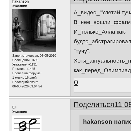
hakanson
Участник
А_видео_"Улетай,ту
В_нее_вошли_фрагме
И_только_Алла,как-
будто_абстрагирова
"тучу".
Зарегистрирован
: 06-05-2010
Хотя_актуальность_п
Сообщений:
1695
Уважение:
+1131
Позитив:
+1445
как_перед_Олимпиад
Провел на форуме:
1 месяц 16 дней
0
Последний визит:
06-08-2026 09:04:54
Поделиться
11-0
Eli
Участник
hakanson напис