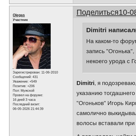
Поделиться
10-0
Olegas
Участник
Dimitri написал(
На каком-то форум
запись "Огонька",
некоего урода с Г
Зарегистрирован
: 11-06-2010
Сообщений:
431
Уважение:
+549
Dimitri
, я подозреваю
Позитив:
+206
Пол:
Мужской
указанию тогдашнего
Провел на форуме:
16 дней 3 часа
"Огоньков" Игорь Кир
Последний визит:
06-05-2026 21:44:39
самолично выкидывал
волосы вставали при 