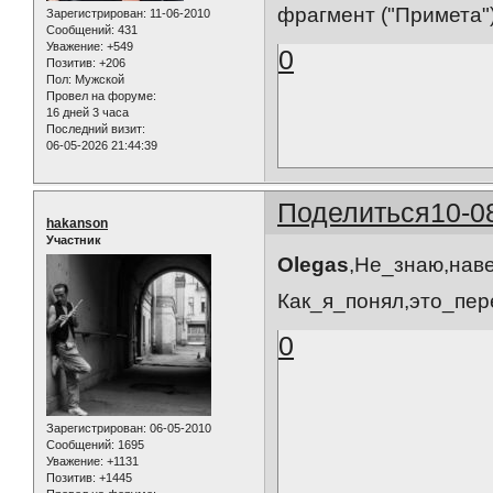
фрагмент ("Примета")
Зарегистрирован
: 11-06-2010
Сообщений:
431
Уважение:
+549
0
Позитив:
+206
Пол:
Мужской
Провел на форуме:
16 дней 3 часа
Последний визит:
06-05-2026 21:44:39
Поделиться
10-0
hakanson
Участник
Olegas
,Не_знаю,нав
Как_я_понял,это_пер
0
Зарегистрирован
: 06-05-2010
Сообщений:
1695
Уважение:
+1131
Позитив:
+1445