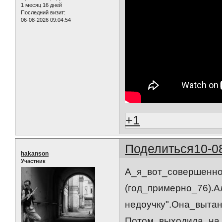
1 месяц 16 дней
Последний визит:
06-08-2026 09:04:54
+1
Поделиться
10-0
hakanson
Участник
А_я_вот_совершенно
(год_примерно_76).
недоучку".Она_выта
Потом_выходила_на_