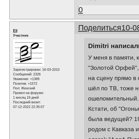
0
Поделиться
10-0
Eli
Участник
Dimitri написал(
У меня в памяти, 
"Золотой Орфей",
Зарегистрирован
: 16-03-2010
Сообщений:
2326
на сцену прямо в 
Уважение:
+1389
Позитив:
+1572
шёл по ТВ, тоже н
Пол:
Женский
Провел на форуме:
ошеломительный. 
1 месяц 19 дней
Последний визит:
07-12-2022 22:35:07
Кстати, об "Огонь
была ведущей? 197
родом с Кавказа 