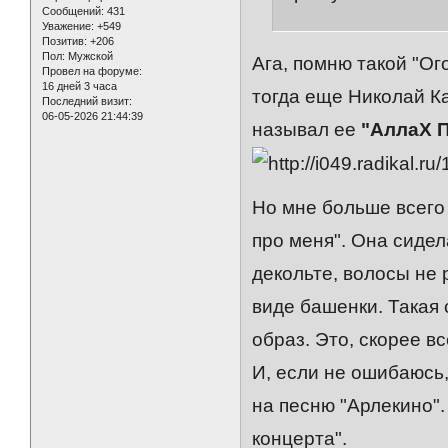
Сообщений:
431
Уважение:
+549
Позитив:
+206
Пол:
Мужской
Ага, помню такой "Ог
Провел на форуме:
16 дней 3 часа
тогда еще Николай К
Последний визит:
06-05-2026 21:44:39
называл ее
"АллаХ 
Но мне больше всего 
про меня". Она сидел
декольте, волосы не 
виде башенки. Такая
образ. Это, скорее вс
И, если не ошибаюсь,
на песню "Арлекино"
концерта".