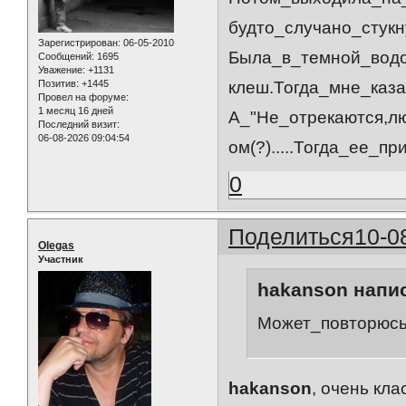
будто_случано_стукн
Зарегистрирован
: 06-05-2010
Была_в_темной_водо
Сообщений:
1695
Уважение:
+1131
Позитив:
+1445
клеш.Тогда_мне_каз
Провел на форуме:
1 месяц 16 дней
А_"Не_отрекаются,л
Последний визит:
06-08-2026 09:04:54
ом(?).....Тогда_ее_
0
Поделиться
10-0
Olegas
Участник
hakanson напис
Может_повторюсь
hakanson
, очень кла