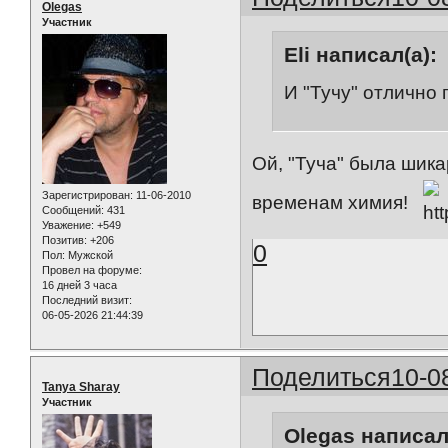
Olegas
Участник
Eli написал(а):
И "Тучу" отлично 
Ой, "Туча" была шик
Зарегистрирован
: 11-06-2010
временам химия!
Сообщений:
431
Уважение:
+549
Позитив:
+206
0
Пол:
Мужской
Провел на форуме:
16 дней 3 часа
Последний визит:
06-05-2026 21:44:39
Поделиться
10-0
Tanya Sharay
Участник
Olegas написал