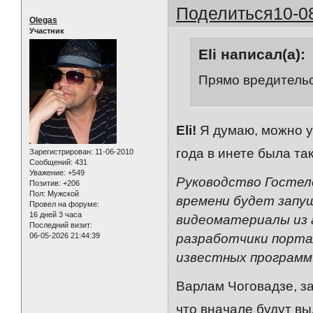
Поделиться
10-0
Olegas
Участник
Eli написал(а):
Прямо вредительс
Eli!
Я думаю, можно уз
года в инете была т
Зарегистрирован
: 11-06-2010
Сообщений:
431
Уважение:
+549
Руководство Гостел
Позитив:
+206
Пол:
Мужской
времени будет запу
Провел на форуме:
16 дней 3 часа
видеоматериалы из а
Последний визит:
разработчики порта
06-05-2026 21:44:39
известных программ
Варлам Чоговадзе, з
что вначале будут в