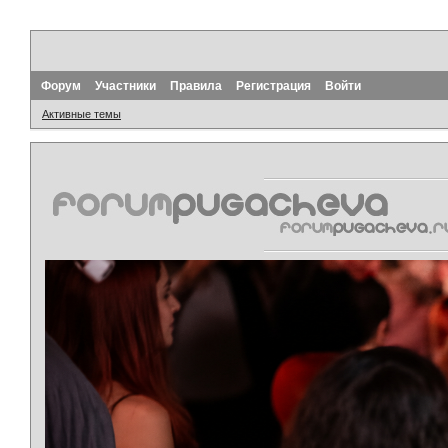
Форум
Участники
Правила
Регистрация
Войти
Активные темы