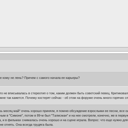
се кому не лень? Причем с самого начала ее карьеры?
то не вписывалась в стереотип о том, каким должен быть советский певец. Критиковали
мне так кажется. Почему костерят сейчас - об этом на форуме очень много горячих сп
ишь месяц май" очень хорошо приняли, я помню обсуждение взрослыми ее песни, все о
ым в "Симоне", потом в 89-м был "Талисман" и на нее смотрели, конечно, же в первую
 и в фильмах снималась очень хорошо и на сцене играла. Вопрос: что еще нужно для у
не отнять. Она всегда трудяга была.