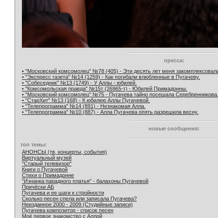
пресса:
• "Московский комсомолец" №78 (405) - Эти десять лет меня закомплексовал
• "Экспресс газета" №14 (1259) - Как погибали влюбленные в Пугачеву.
• "Собеседник" №13 (1749) - У Аллы - юбилей.
• "Комсомольская правда" №15т (26965-т) - Юбилей Примадонны.
• "Московский комсомолец" №75 - Пугачева тайно посещала Серебренникова
• "СтарХит" №13 (168) - К юбилею Аллы Пугачевой.
• "Телепрограмма" №14 (891) - Незнакомая Алла.
• "Телепрограмма" №10 (887) - Алла Пугачева опять разрешила весну.
новые сообщения:
топ темы:
АНОНСЫ (тв, концерты, события)
Виртуальный музей
"Старый телевизор"
Книги о Пугачевой
Стихи о Примадонне
"Изнанка парадного платья" - балахоны Пугачевой
Причёски АБ
Пугачева и ее шаги к стройности
Сколько песен спела или записала Пугачева?
Неизданное 2000 - 2009 (Студийные записи)
Пугачева композитор - список песен
Моё первое знакомство с Аллой