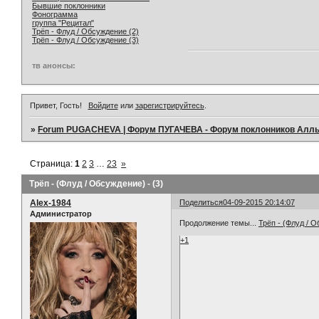
Бывшие поклонники
Фонограмма
группа "Рецитал"
Трёп - Флуд / Обсуждение (2)
Трёп - Флуд / Обсуждение (3)
тв анонсы:
Привет, Гость!
Войдите
или
зарегистрируйтесь
.
»
Forum PUGACHEVA | Форум ПУГАЧЕВА - Форум поклонников Алл
Страница:
1
2
3
…
23
»
Трёп - (Флуд / Обсуждение) - (3)
Alex-1984
Поделиться
04-09-2015 20:14:07
Администратор
Продолжение темы...
Трёп - (Флуд / О
+1