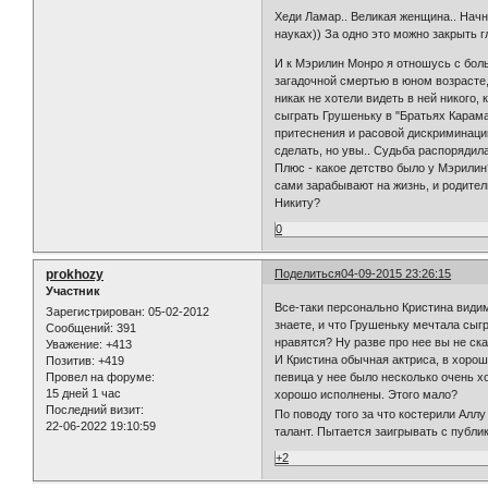
Хеди Ламар.. Великая женщина.. Начн
науках)) За одно это можно закрыть г
И к Мэрилин Монро я отношусь с боль
загадочной смертью в юном возрасте,
никак не хотели видеть в ней никого,
сыграть Грушеньку в "Братьях Карама
притеснения и расовой дискриминации
сделать, но увы.. Судьба распорядила
Плюс - какое детство было у Мэрилин
сами зарабывают на жизнь, и родител
Никиту?
0
prokhozy
Поделиться
04-09-2015 23:26:15
Участник
Все-таки персонально Кристина види
Зарегистрирован
: 05-02-2012
знаете, и что Грушеньку мечтала сыгр
Сообщений:
391
нравятся? Ну разве про нее вы не ск
Уважение:
+413
И Кристина обычная актриса, в хорош
Позитив:
+419
Провел на форуме:
певица у нее было несколько очень хо
15 дней 1 час
хорошо исполнены. Этого мало?
Последний визит:
По поводу того за что костерили Аллу
22-06-2022 19:10:59
талант. Пытается заигрывать с публ
+2