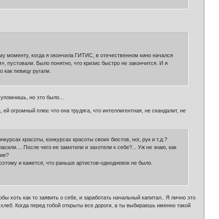
 тому моменту, когда я окончила ГИТИС, в отечественном кино начался
, пустовали. Было понятно, что кризис быстро не закончится. И я
 как певицу ругали.
 упомнишь, но это было...
 ей огромный плюс что она трудяга, что интеллигентная, не скандалит, не
курсах красоты, конкурсах красоты своих бюстов, ног, рук и т.д.?
или.... После чего ее заметили и захотели к себе?... Уж не знаю, как
ние?
этому и кажется, что раньше артистов-однодневок не было.
ы хоть как то заявить о себе, и заработать начальный капитал.. Я лично это
на хлеб. Когда перед тобой открыты все дороги, а ты выбираешь именно такой