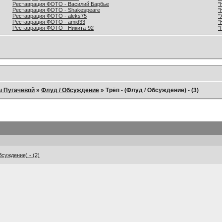
Реставрация ФОТО - Василий Барбье
"
Реставрация ФОТО - Shakespeare
"
Реставрация ФОТО - aleks75
"
Реставрация ФОТО - amid33
"
Реставрация ФОТО - Никита-92
"
ы Пугачевой
»
Флуд / Обсуждение
»
Трёп - (Флуд / Обсуждение) - (3)
бсуждение) - (2)