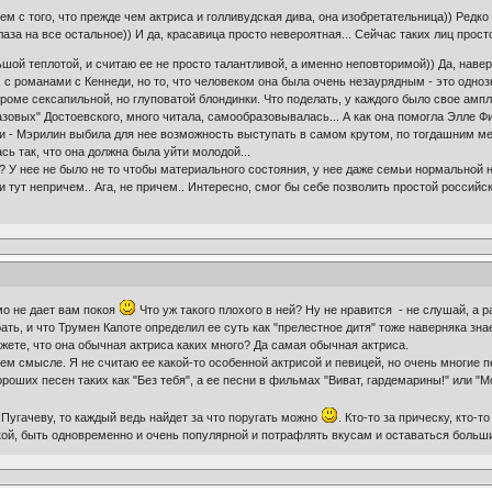
ем с того, что прежде чем актриса и голливудская дива, она изобретательница)) Редк
лаза на все остальное)) И да, красавица просто невероятная... Сейчас таких лиц просто
шой теплотой, и считаю ее не просто талантливой, а именно неповторимой)) Да, наверн
 с романами с Кеннеди, но то, что человеком она была очень незаурядным - это однозн
 кроме сексапильной, но глуповатой блондинки. Что поделать, у каждого было свое амп
зовых" Достоевского, много читала, самообразовывалась... А как она помогла Элле 
 - Мэрилин выбила для нее возможность выступать в самом крутом, по тогдашним мерк
сь так, что она должна была уйти молодой...
? У нее не было не то чтобы материального состояния, у нее даже семьи нормальной не
и тут непричем.. Ага, не причем.. Интересно, смог бы себе позволить простой россий
мо не дает вам покоя
Что уж такого плохого в ней? Ну не нравится - не слушай, а р
ать, и что Трумен Капоте определил ее суть как "прелестное дитя" тоже наверняка зн
ажете, что она обычная актриса каких много? Да самая обычная актриса.
ем смысле. Я не считаю ее какой-то особенной актрисой и певицей, но очень многие пе
роших песен таких как "Без тебя", а ее песни в фильмах "Виват, гардемарины!" или "
 Пугачеву, то каждый ведь найдет за что поругать можно
. Кто-то за прическу, кто-
икой, быть одновременно и очень популярной и потрафлять вкусам и оставаться бол