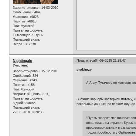
Зарегистрирован
: 14-03-2010
Сообщений:
6464
Уважение:
+9626
Позитив:
+6918
Пол:
Мужской
Провел на форуме:
11 месяцев 21 день
Последний визит:
Вчера 13:58:38
Nightingale
Поделиться
04-09-2015 21:29:47
Участник
prokhozy
Зарегистрирован
: 15-12-2010
Сообщений:
324
Уважение:
+243
А Аллу Пугачеву не костерят в
Позитив:
+158
Пол:
Женский
Возраст:
41
[1985-03-11]
Провел на форуме:
Вначале карьеры костерили потому, ч
8 дней 8 часов
вокальные данные. во всяком случае 
Последний визит:
22-03-2018 07:20:36
"Пусть говорят, что виноват л
появлялась на экране с Кузьмин
профессиональна и музыкальна,
трудоспособности у Орбакайте 