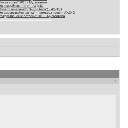
Новая волна" 2015 - Мультитема
Не волнуйтесь, тётя" - АУДИО
Хрен-то вам закат" ("Ангел Алла") - АУДИО
Не высовывайся, дочка" - премьера песни - АУДИО
Рождественские встречи" 2013 - Мультитема
1