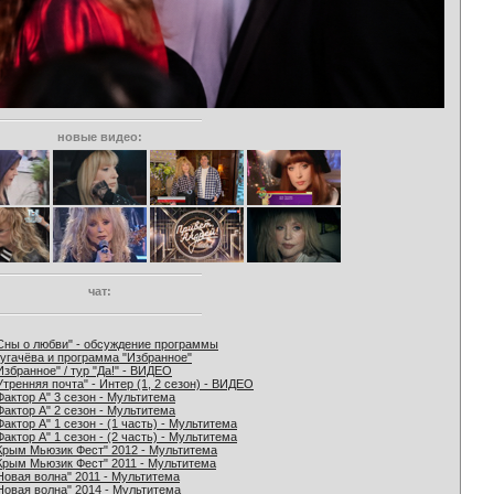
новые видео:
чат:
Сны о любви" - обсуждение программы
угачёва и программа "Избранное"
Избранное" / тур "Да!" - ВИДЕО
Утренняя почта" - Интер (1, 2 сезон) - ВИДЕО
Фактор А" 3 сезон - Мультитема
Фактор А" 2 сезон - Мультитема
Фактор А" 1 сезон - (1 часть) - Мультитема
Фактор А" 1 сезон - (2 часть) - Мультитема
Крым Мьюзик Фест" 2012 - Мультитема
Крым Мьюзик Фест" 2011 - Мультитема
Новая волна" 2011 - Мультитема
Новая волна" 2014 - Мультитема