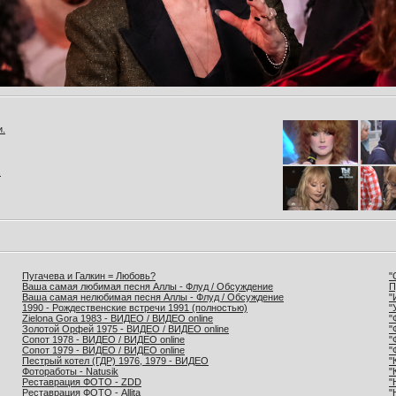
и.
.
Пугачева и Галкин = Любовь?
"
Ваша самая любимая песня Аллы - Флуд / Обсуждение
П
Ваша самая нелюбимая песня Аллы - Флуд / Обсуждение
"
1990 - Рождественские встречи 1991 (полностью)
"
Zielona Gora 1983 - ВИДЕО / ВИДЕО online
"
Золотой Орфей 1975 - ВИДЕО / ВИДЕО online
"
Сопот 1978 - ВИДЕО / ВИДЕО online
"
Сопот 1979 - ВИДЕО / ВИДЕО online
"
Пестрый котел (ГДР) 1976, 1979 - ВИДЕО
"
Фотоработы - Natusik
"
Реставрация ФОТО - ZDD
"
Реставрация ФОТО - Allita
"