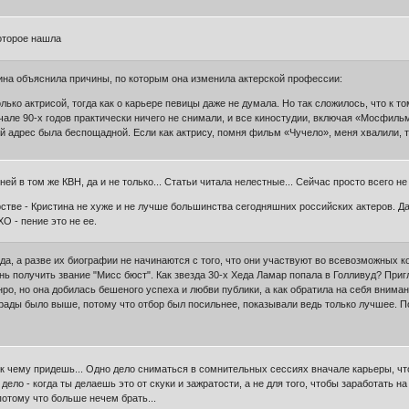
которое нашла
ина объяснила причины, по которым она изменила актерской профессии:
 только актрисой, тогда как о карьере певицы даже не думала. Но так сложилось, что к
але 90-х годов практически ничего не снимали, и все киностудии, включая «Мосфильм»
й адрес была беспощадной. Если как актрису, помня фильм «Чучело», меня хвалили, то
ей в том же КВН, да и не только... Статьи читала нелестные... Сейчас просто всего не
рстве - Кристина не хуже и не лучше большинства сегодняшних российских актеров. Да,
О - пение это не ее.
а, а разве их биографии не начинаются с того, что они участвуют во всевозможных кон
ь получить звание "Мисс бюст". Как звезда 30-х Хеда Ламар попала в Голливуд? Приглас
ро, но она добилась бешеного успеха и любви публики, а как обратила на себя внима
ады было выше, потому что отбор был посильнее, показывали ведь только лучшее. По
 к чему придешь... Одно дело сниматься в сомнительных сессиях вначале карьеры, чтоб
е дело - когда ты делаешь это от скуки и зажратости, а не для того, чтобы заработать 
потому что больше нечем брать...