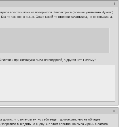
4
ктриса всё-таки язык не повернётся. Киноактриса (если не учитывать Чучело)
ак-то так, но не выше. Она в какой-то степени талантлива, но не гениальна.
 эпохи и при жизни уже была легендарной, а другая нет. Почему?
5
е других, что интеллигентно себя ведет, другое дело что не обладает
запретила выходить на сцену. Об этом собственно была и речь с самого