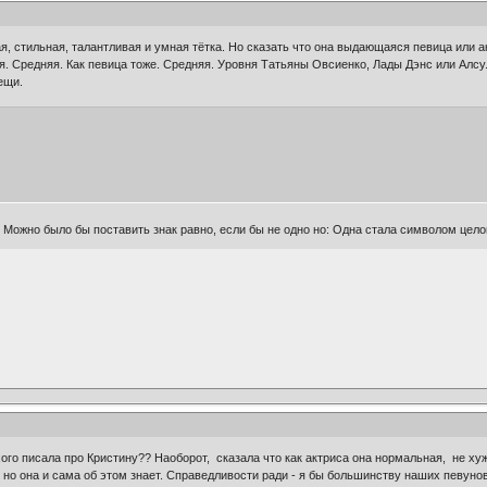
я, стильная, талантливая и умная тётка. Но сказать что она выдающаяся певица или а
. Средняя. Как певица тоже. Средняя. Уровня Татьяны Овсиенко, Лады Дэнс или Алсу. К
ещи.
 Можно было бы поставить знак равно, если бы не одно но: Одна стала символом целой
охого писала про Кристину?? Наоборот, сказала что как актриса она нормальная, не хуж
 она и сама об этом знает. Справедливости ради - я бы большинству наших певунов 