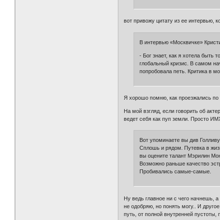
вот привожу цитату из ее интервью, 
В интервью «Москвичке» Крист
- Бог знает, как я хотела быть
глобальный кризис. В самом нач
попробовала петь. Критика в мо
Я хорошо помню, как проезжались по н
На мой взгляд, если говорить об акте
ведет себя как пуп земли. Просто ИМХ
Вот упоминаете вы див Голливуд
Сплошь и рядом. Путевка в жизн
вы оцените талант Мэрилин Мон
Возможно раньше качество эстр
Пробивались самые-самые.
Ну ведь главное ни с чего начнешь, а
не одобряю, но понять могу.. И друго
путь, от полной внутренней пустоты, 