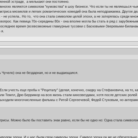
менной эстраде, а мелькают они постоянно.
 многих являются символом "кумовства" в шоу бизнесе. Что если ты не являешься чьим
актриса мюзиклов и легких романтических комедий она была неподражаема. Другое дел
 - не успела.. Но то, что она стала символом целой эпохи, а не затерялась среди мн
 вопрос. Как певица 70х-середины 80х - она вполне могла бы стать в ряд с зарубежны
в последнее время (всевозможные гламурные тусовки с Басковыми-Зверевыми-Биланами
 я.
ь Чучело) она не бездарная, но и не выдающаяся.
Если учесть еще пробы к "Рециталу" (делая, конечно, скидку на Стефановича, на то, к
рли Темпл, Дрю Берримор на всю жизнь стали кинозвездами, хотя после детских ролей а
выходили многочисленные фильмы с Ритой Сергеечевой, Федей Стуковым, но актерами
трисы. Можно было бы поставить знак равно, если бы не одно но: Одна стала символом
имволом эпохи. И у нас были свои символы эпохи. Символ эпохи он же не обязательно