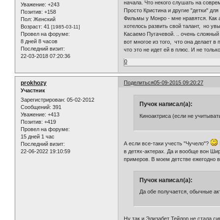
начала. Что некого слушать на совре
Уважение:
+243
Просто Кристина и другие "детки" для
Позитив:
+158
Фильмы у Монро - мне нравятся. Как 
Пол:
Женский
хотелось развить свой талант, но увы
Возраст:
41
[1985-03-11]
Провел на форуме:
Касаемо Пугачевой. .. очень сложный
8 дней 8 часов
вот многое из того, что она делает 
Последний визит:
что это не идет ей в плюс. И не только
22-03-2018 07:20:36
0
prokhozy
Поделиться
05-09-2015 09:20:27
Участник
Зарегистрирован
: 05-02-2012
Пучок написал(а):
Сообщений:
391
Уважение:
+413
Киноактриса (если не учитыват
Позитив:
+419
Провел на форуме:
15 дней 1 час
А если все-таки учесть "Чучело"?
Последний визит:
22-06-2022 19:10:59
в детях-актерах. Да и вообще вон Ши
примеров. В моем детстве ежегодно 
Пучок написал(а):
Да обе получается, обычные ак
Ну так и Элизабет Тейлор не стала с