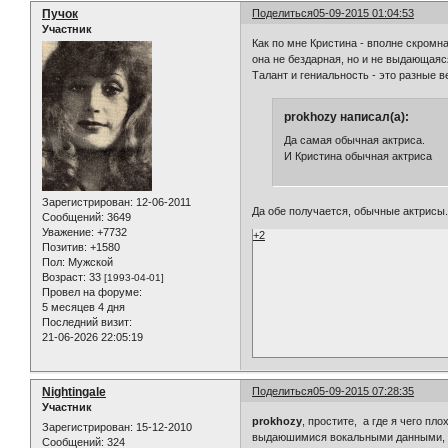
Пучок
Поделиться
05-09-2015 01:04:53
Участник
Как по мне Кристина - вполне скромна
она не бездарная, но и не выдающаяся
Талант и гениальность - это разные в
prokhozy написал(а):
Да самая обычная актриса.
И Кристина обычная актриса
Зарегистрирован
: 12-06-2011
Да обе получается, обычные актрисы.
Сообщений:
3649
Уважение:
+7732
+2
Позитив:
+1580
Пол:
Мужской
Возраст:
33
[1993-04-01]
Провел на форуме:
5 месяцев 4 дня
Последний визит:
21-06-2026 22:05:19
Nightingale
Поделиться
05-09-2015 07:28:35
Участник
prokhozy
, простите, а где я чего пл
Зарегистрирован
: 15-12-2010
выдаюшимися вокальными данными, но
Сообщений:
324