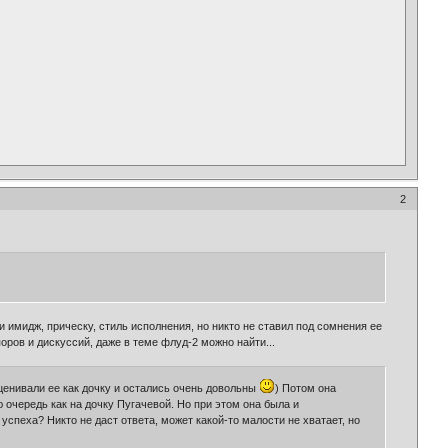
2
 имидж, прическу, стиль исполнения, но никто не ставил под сомнения ее
оров и дискуссий, даже в теме флуд-2 можно найти...
ценивали ее как дочку и остались очень довольны
) Потом она
 очередь как на дочку Пугачевой. Но при этом она была и
спеха? Никто не даст ответа, может какой-то малости не хватает, но