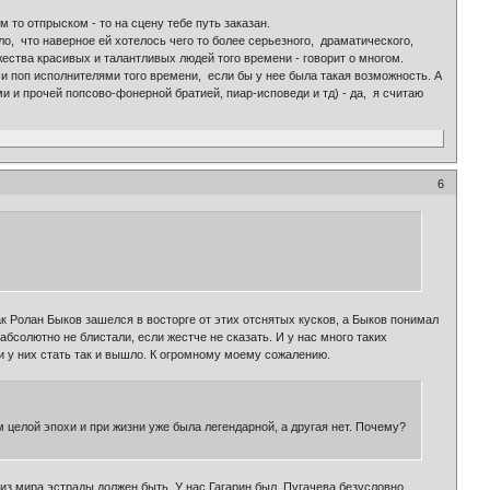
 то отпрыском - то на сцену тебе путь заказан.
о, что наверное ей хотелось чего то более серьезного, драматического,
ожества красивых и талантливых людей того времени - говорит о многом.
ми поп исполнителями того времени, если бы у нее была такая возможность. А
 и прочей попсово-фонерной братией, пиар-исповеди и тд) - да, я считаю
6
ак Ролан Быков зашелся в восторге от этих отснятых кусков, а Быков понимал
бсолютно не блистали, если жестче не сказать. И у нас много таких
 у них стать так и вышло. К огромному моему сожалению.
 целой эпохи и при жизни уже была легендарной, а другая нет. Почему?
 из мира эстрады должен быть. У нас Гагарин был. Пугачева безусловно