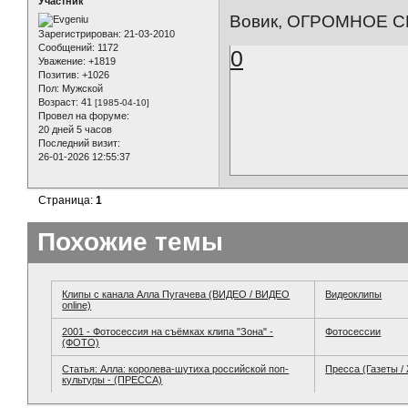
Участник
Вовик, ОГРОМНОЕ С
Зарегистрирован
: 21-03-2010
Сообщений:
1172
0
Уважение:
+1819
Позитив:
+1026
Пол:
Мужской
Возраст:
41
[1985-04-10]
Провел на форуме:
20 дней 5 часов
Последний визит:
26-01-2026 12:55:37
Страница:
1
Похожие темы
Клипы с канала Алла Пугачева (ВИДЕО / ВИДЕО
Видеоклипы
online)
2001 - Фотосессия на съёмках клипа "Зона" -
Фотосессии
(ФОТО)
Статья: Алла: королева-шутиха российской поп-
Пресса (Газеты /
культуры - (ПРЕССА)