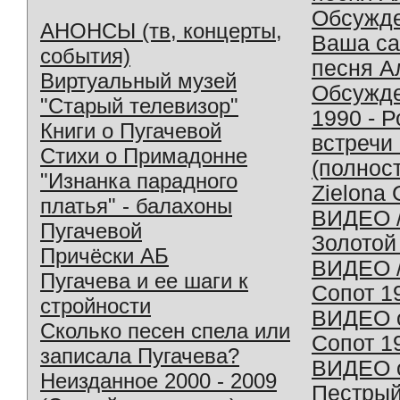
Обсужд
АНОНСЫ (тв, концерты,
Ваша с
события)
песня А
Виртуальный музей
Обсужд
"Старый телевизор"
1990 - 
Книги о Пугачевой
встречи
Стихи о Примадонне
(полнос
"Изнанка парадного
Zielona 
платья" - балахоны
ВИДЕО /
Пугачевой
Золотой
Причёски АБ
ВИДЕО /
Пугачева и ее шаги к
Сопот 1
стройности
ВИДЕО o
Сколько песен спела или
Сопот 1
записала Пугачева?
ВИДЕО o
Неизданное 2000 - 2009
Пестрый