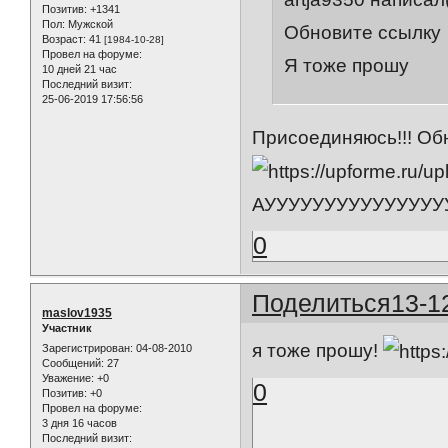
Позитив:
+1341
Пол:
Мужской
Обновите ссылку
Возраст:
41
[1984-10-28]
Провел на форуме:
Я тоже прошу
10 дней 21 час
Последний визит:
25-06-2019 17:56:56
Присоединяюсь!!! Об
АУУУУУУУУУУУУУУУУ.....
0
Поделиться
13-1
maslov1935
Участник
я тоже прошу!
Зарегистрирован
: 04-08-2010
Сообщений:
27
Уважение:
+0
0
Позитив:
+0
Провел на форуме:
3 дня 16 часов
Последний визит: