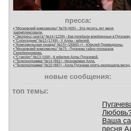
пресса:
• "Московский комсомолец" №78 (405) - Эти десять лет меня
закомплексовали.
• "Экспресс газета" №14 (1259) - Как погибали влюбленные в Пугачеву.
• "Собеседник" №13 (1749) - У Аллы - юбилей.
• "Комсомольская правда" №15т (26965-т) - Юбилей Примадонны.
• "Московский комсомолец" №75 - Пугачева тайно посещала
Серебренникова.
• "СтарХит" №13 (168) - К юбилею Аллы Пугачевой.
• "Телепрограмма" №14 (891) - Незнакомая Алла.
• "Телепрограмма" №10 (887) - Алла Пугачева опять разрешила весну.
новые сообщения:
топ темы:
Пугачев
Любовь
Ваша с
песня А