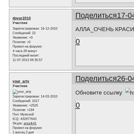
Поделиться
17-0
dovar2010
Участник
АЛЛА_ОЧЕНЬ КРАСИВ
Зарегистрирован
: 16-12-2010
Сообщений:
22
Уважение:
+0
0
Позитив:
+0
Провел на форуме:
4 часа 28 минут
Последний визит:
11-07-2013 09:35:57
Поделиться
26-0
your_arty
Участник
Обновите ссылку
Зарегистрирован
: 14-03-2010
Сообщений:
1017
0
Уважение:
+2525
Позитив:
+194
Пол:
Мужской
ICQ:
432977643
Skype:
arturik41
Провел на форуме:
1 месяц 3 дня