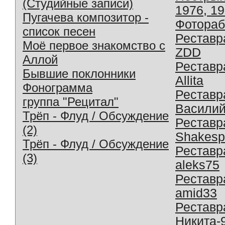
(Студийные записи)
1976, 1
Пугачева композитор -
Фотораб
список песен
Реставр
Моё первое знакомство с
ZDD
Аллой
Реставр
Бывшие поклонники
Allita
Фонограмма
Реставр
группа "Рецитал"
Василий
Трёп - Флуд / Обсуждение
Реставр
(2)
Shakesp
Трёп - Флуд / Обсуждение
Реставр
(3)
aleks75
Реставр
amid33
Реставр
Никита-