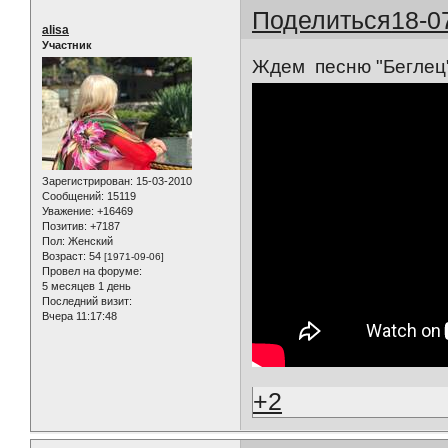
Поделиться
18-0
alisa
Участник
Ждем песню "Беглец" 
Зарегистрирован
: 15-03-2010
Сообщений:
15119
Уважение:
+16469
Позитив:
+7187
Пол:
Женский
Возраст:
54
[1971-09-06]
Провел на форуме:
5 месяцев 1 день
Последний визит:
Вчера 11:17:48
+2