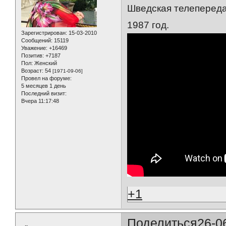
Шведская телепередач
1987 год.
Зарегистрирован
: 15-03-2010
Сообщений:
15119
Уважение:
+16469
Позитив:
+7187
Пол:
Женский
Возраст:
54
[1971-09-06]
Провел на форуме:
5 месяцев 1 день
Последний визит:
Вчера 11:17:48
+1
Поделиться
26-0