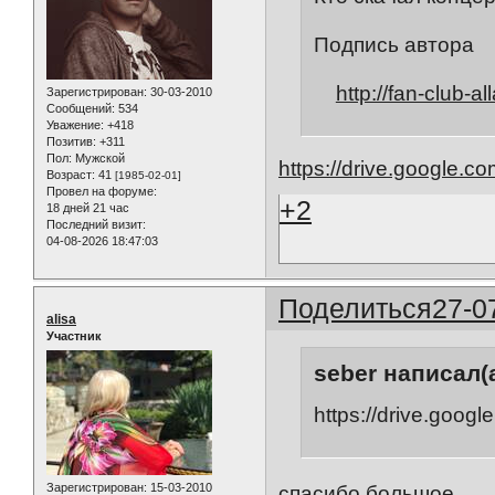
Подпись автора
http://fan-club-all
Зарегистрирован
: 30-03-2010
Сообщений:
534
Уважение:
+418
Позитив:
+311
Пол:
Мужской
https://drive.google.co
Возраст:
41
[1985-02-01]
Провел на форуме:
+2
18 дней 21 час
Последний визит:
04-08-2026 18:47:03
Поделиться
27-0
alisa
Участник
seber написал(а
https://drive.googl
Зарегистрирован
: 15-03-2010
спасибо большое