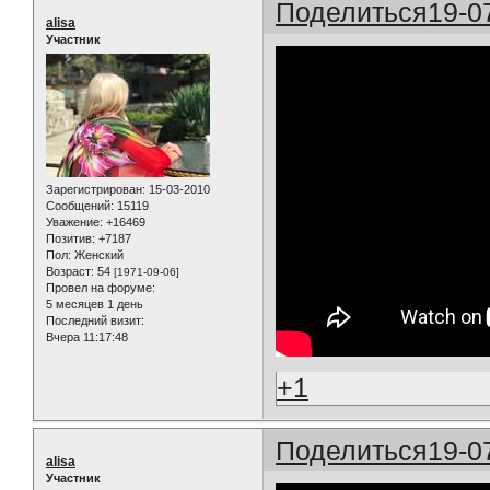
Поделиться
19-0
alisa
Участник
Зарегистрирован
: 15-03-2010
Сообщений:
15119
Уважение:
+16469
Позитив:
+7187
Пол:
Женский
Возраст:
54
[1971-09-06]
Провел на форуме:
5 месяцев 1 день
Последний визит:
Вчера 11:17:48
+1
Поделиться
19-0
alisa
Участник