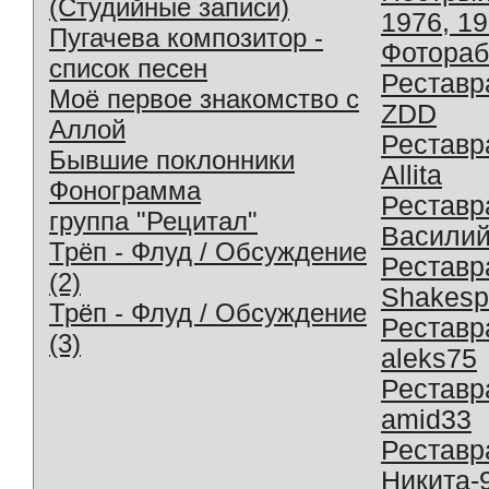
(Студийные записи)
1976, 1
Пугачева композитор -
Фотораб
список песен
Реставр
Моё первое знакомство с
ZDD
Аллой
Реставр
Бывшие поклонники
Allita
Фонограмма
Реставр
группа "Рецитал"
Василий
Трёп - Флуд / Обсуждение
Реставр
(2)
Shakesp
Трёп - Флуд / Обсуждение
Реставр
(3)
aleks75
Реставр
amid33
Реставр
Никита-