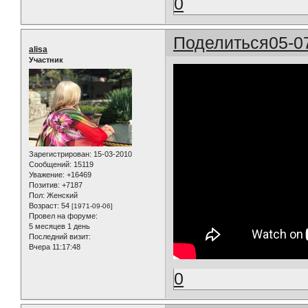
0
Поделиться
05-0
alisa
Участник
Зарегистрирован
: 15-03-2010
Сообщений:
15119
Уважение:
+16469
Позитив:
+7187
Пол:
Женский
Возраст:
54
[1971-09-06]
Провел на форуме:
5 месяцев 1 день
Последний визит:
Вчера 11:17:48
0