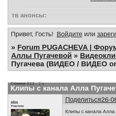
тв анонсы:
Привет, Гость!
Войдите
или
зарег
»
Forum PUGACHEVA | Форум
Аллы Пугачевой
»
Видеокл
Пугачева (ВИДЕО / ВИДЕО on
Страница:
1
2
3
…
7
»
Клипы с канала Алла Пугаче
Поделиться
26-0
alisa
Участник
Клипы с канала Алла