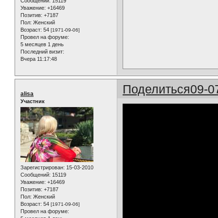
Сообщений:
15119
Уважение:
+16469
Позитив:
+7187
Пол:
Женский
Возраст:
54
[1971-09-06]
Провел на форуме:
5 месяцев 1 день
Последний визит:
Вчера 11:17:48
Поделиться
09-0
alisa
Участник
Зарегистрирован
: 15-03-2010
Сообщений:
15119
Уважение:
+16469
Позитив:
+7187
Пол:
Женский
Возраст:
54
[1971-09-06]
Провел на форуме: