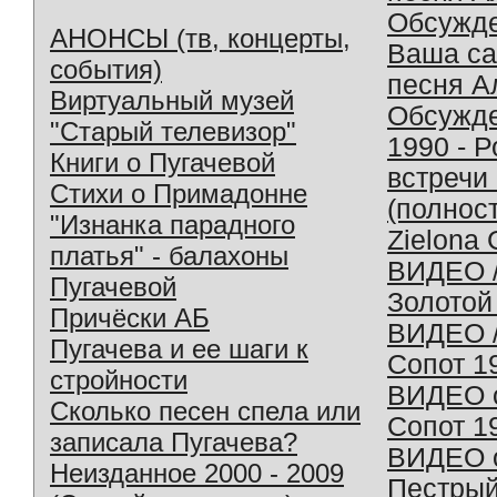
Обсужд
АНОНСЫ (тв, концерты,
Ваша с
события)
песня А
Виртуальный музей
Обсужд
"Старый телевизор"
1990 - 
Книги о Пугачевой
встречи
Стихи о Примадонне
(полнос
"Изнанка парадного
Zielona 
платья" - балахоны
ВИДЕО /
Пугачевой
Золотой
Причёски АБ
ВИДЕО /
Пугачева и ее шаги к
Сопот 1
стройности
ВИДЕО o
Сколько песен спела или
Сопот 1
записала Пугачева?
ВИДЕО o
Неизданное 2000 - 2009
Пестрый