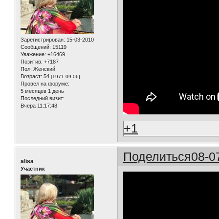
Зарегистрирован
: 15-03-2010
Сообщений:
15119
Уважение:
+16469
Позитив:
+7187
Пол:
Женский
Возраст:
54
[1971-09-06]
Провел на форуме:
5 месяцев 1 день
Последний визит:
Вчера 11:17:48
+1
Поделиться
08-0
alisa
Участник