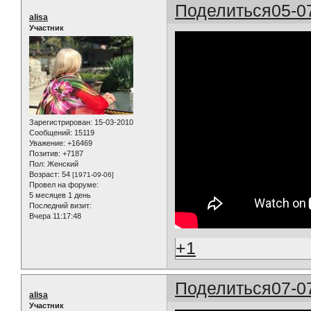
Поделиться
05-0
alisa
Участник
Зарегистрирован
: 15-03-2010
Сообщений:
15119
Уважение:
+16469
Позитив:
+7187
Пол:
Женский
Возраст:
54
[1971-09-06]
Провел на форуме:
5 месяцев 1 день
Последний визит:
Вчера 11:17:48
+1
Поделиться
07-0
alisa
Участник