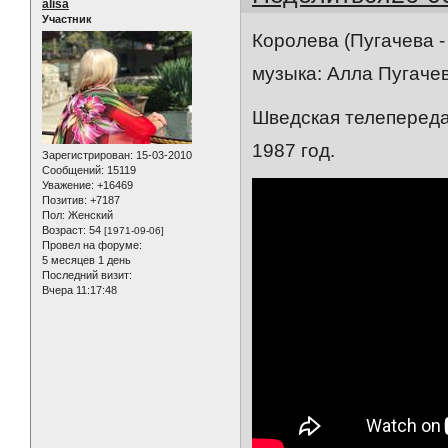
alisa
Участник
Королева (Пугачева -
музыка: Алла Пугачев
Шведская телепередач
1987 год.
Зарегистрирован
: 15-03-2010
Сообщений:
15119
Уважение:
+16469
Позитив:
+7187
Пол:
Женский
Возраст:
54
[1971-09-06]
Провел на форуме:
5 месяцев 1 день
Последний визит:
Вчера 11:17:48