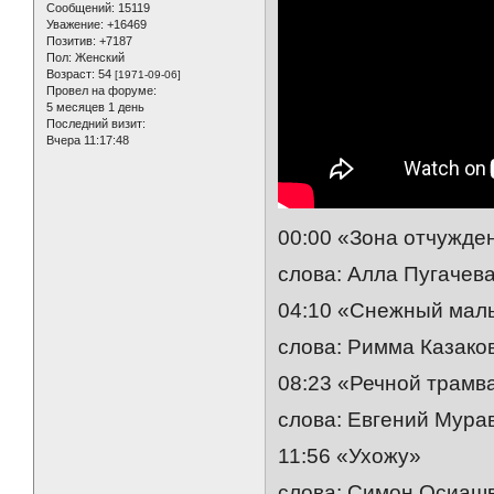
Сообщений:
15119
Уважение:
+16469
Позитив:
+7187
Пол:
Женский
Возраст:
54
[1971-09-06]
Провел на форуме:
5 месяцев 1 день
Последний визит:
Вчера 11:17:48
00:00 «Зона отчужде
слова: Алла Пугачев
04:10 «Снежный мал
слова: Римма Казако
08:23 «Речной трамв
слова: Евгений Мура
11:56 «Ухожу»
слова: Симон Осиаш