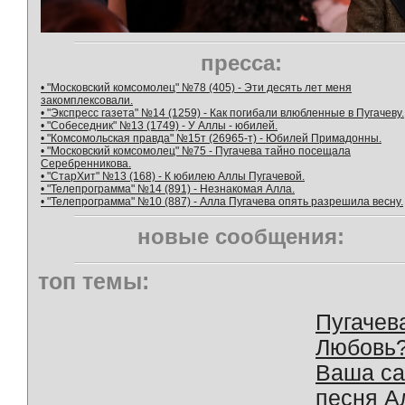
пресса:
• "Московский комсомолец" №78 (405) - Эти десять лет меня
закомплексовали.
• "Экспресс газета" №14 (1259) - Как погибали влюбленные в Пугачеву.
• "Собеседник" №13 (1749) - У Аллы - юбилей.
• "Комсомольская правда" №15т (26965-т) - Юбилей Примадонны.
• "Московский комсомолец" №75 - Пугачева тайно посещала
Серебренникова.
• "СтарХит" №13 (168) - К юбилею Аллы Пугачевой.
• "Телепрограмма" №14 (891) - Незнакомая Алла.
• "Телепрограмма" №10 (887) - Алла Пугачева опять разрешила весну.
новые сообщения:
топ темы:
Пугачев
Любовь
Ваша с
песня А