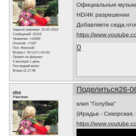
Официальные музыка
HD/4K разрешении
Добавляете сюда,что
Зарегистрирован
: 15-03-2010
https://www.youtube.c
Сообщений:
15119
Уважение:
+16469
Позитив:
+7187
0
Пол:
Женский
Возраст:
54
[1971-09-06]
Провел на форуме:
5 месяцев 1 день
Последний визит:
Вчера 11:17:48
Поделиться
26-0
alisa
Участник
клип "Голубка"
(Ирадье - Сикорская,
https://www.youtube.