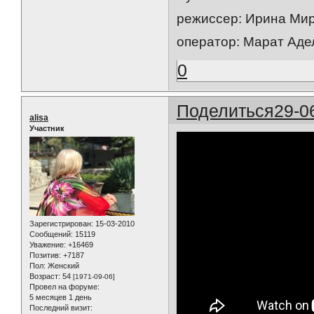
режиссер: Ирина Ми
оператор: Марат Ад
0
Поделиться
29-0
alisa
Участник
Зарегистрирован
: 15-03-2010
Сообщений:
15119
Уважение:
+16469
Позитив:
+7187
Пол:
Женский
Возраст:
54
[1971-09-06]
Провел на форуме:
5 месяцев 1 день
Последний визит: