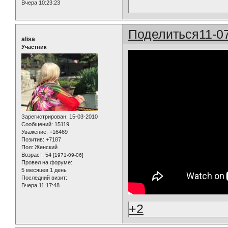
Вчера 10:23:23
Поделиться
11-0
alisa
Участник
Зарегистрирован
: 15-03-2010
Сообщений:
15119
Уважение:
+16469
Позитив:
+7187
Пол:
Женский
Возраст:
54
[1971-09-06]
Провел на форуме:
5 месяцев 1 день
Последний визит:
Вчера 11:17:48
+2