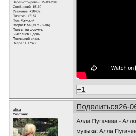
Зарегистрирован
: 15-03-2010
Сообщений:
15119
Уважение:
+16469
Позитив:
+7187
Пол:
Женский
Возраст:
54
[1971-09-06]
Провел на форуме:
5 месяцев 1 день
Последний визит:
Вчера 11:17:48
+1
Поделиться
26-0
alisa
Участник
Алла Пугачева - Алло 
музыка: Алла Пугачев