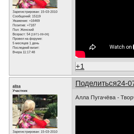
Зарегистрирован
: 15-03-2010
Сообщений:
15119
Уважение:
+16469
Позитив:
+7187
Пол:
Женский
Возраст:
54
[1971-09-06]
Провел на форуме:
5 месяцев 1 день
Последний визит:
Вчера 11:17:48
+1
Поделиться
24-0
alisa
Участник
Алла Пугачёва - Твор
Зарегистрирован
: 15-03-2010