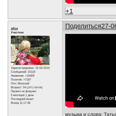
+1
Поделиться
27-0
alisa
Участник
Зарегистрирован
: 15-03-2010
Сообщений:
15119
Уважение:
+16469
Позитив:
+7187
Пол:
Женский
Возраст:
54
[1971-09-06]
Провел на форуме:
5 месяцев 1 день
Последний визит:
Вчера 11:17:48
музыка и слова: Тат