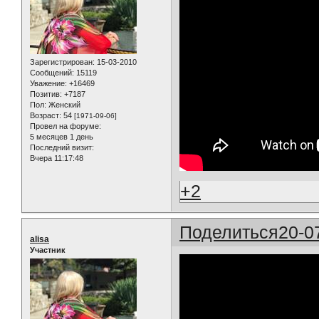
Зарегистрирован
: 15-03-2010
Сообщений:
15119
Уважение:
+16469
Позитив:
+7187
Пол:
Женский
Возраст:
54
[1971-09-06]
Провел на форуме:
5 месяцев 1 день
Последний визит:
Вчера 11:17:48
+2
Поделиться
20-0
alisa
Участник