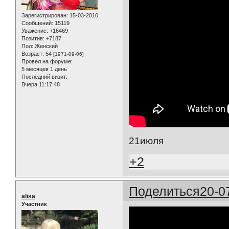
Зарегистрирован
: 15-03-2010
Сообщений:
15119
Уважение:
+16469
Позитив:
+7187
Пол:
Женский
Возраст:
54
[1971-09-06]
Провел на форуме:
5 месяцев 1 день
Последний визит:
Вчера 11:17:48
21июля
+2
Поделиться
20-0
alisa
Участник