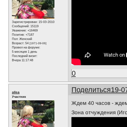
Зарегистрирован
: 15-03-2010
Сообщений:
15119
Уважение:
+16469
Позитив:
+7187
Пол:
Женский
Возраст:
54
[1971-09-06]
Провел на форуме:
5 месяцев 1 день
Последний визит:
Вчера 11:17:48
0
Поделиться
19-0
alisa
Участник
Ждем 40 часов - ждем
Зона отчуждения (Иго