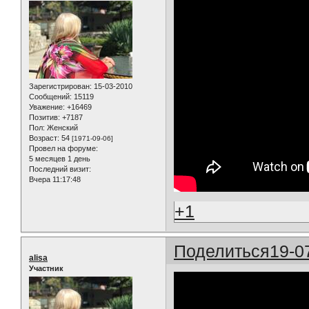
Зарегистрирован
: 15-03-2010
Сообщений:
15119
Уважение:
+16469
Позитив:
+7187
Пол:
Женский
Возраст:
54
[1971-09-06]
Провел на форуме:
5 месяцев 1 день
Последний визит:
Вчера 11:17:48
+1
Поделиться
19-0
alisa
Участник