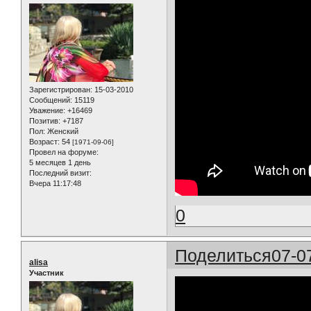
Зарегистрирован
: 15-03-2010
Сообщений:
15119
Уважение:
+16469
Позитив:
+7187
Пол:
Женский
Возраст:
54
[1971-09-06]
Провел на форуме:
5 месяцев 1 день
Последний визит:
Вчера 11:17:48
0
Поделиться
07-0
alisa
Участник