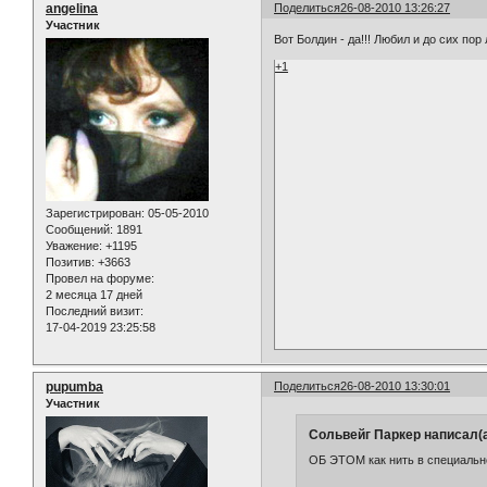
angelina
Поделиться
26-08-2010 13:26:27
Участник
Вот Болдин - да!!! Любил и до сих пор 
+1
Зарегистрирован
: 05-05-2010
Сообщений:
1891
Уважение:
+1195
Позитив:
+3663
Провел на форуме:
2 месяца 17 дней
Последний визит:
17-04-2019 23:25:58
pupumba
Поделиться
26-08-2010 13:30:01
Участник
Сольвейг Паркер написал(а
ОБ ЭТОМ как нить в специально