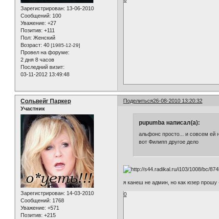
Зарегистрирован
: 13-06-2010
Сообщений:
100
Уважение:
+27
Позитив:
+111
Пол:
Женский
Возраст:
40
[1985-12-29]
Провел на форуме:
2 дня 8 часов
Последний визит:
03-11-2012 13:49:48
Сольвейг Паркер
Поделиться
26-08-2010 13:20:32
Участник
pupumba написал(а):
альфонс просто... и совсем ей н
вот Филипп другое дело
я канеш не админ, но как юзер прошу
Зарегистрирован
: 14-03-2010
0
Сообщений:
1768
Уважение:
+571
Позитив:
+215