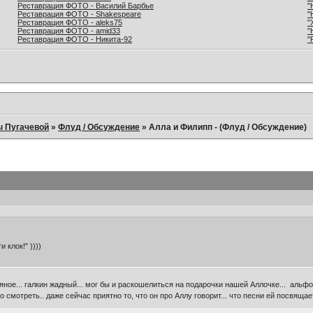
Реставрация ФОТО - Василий Барбье
"
Реставрация ФОТО - Shakespeare
"
Реставрация ФОТО - aleks75
"
Реставрация ФОТО - amid33
"
Реставрация ФОТО - Никита-92
"
ы Пугачевой
»
Флуд / Обсуждение
»
Алла и Филипп - (Флуд / Обсуждение)
 клок!" ))))
г*вняное... галкин жадный... мог бы и раскошелиться на подарочки нашей Аллочке... альфон
 смотреть.. даже сейчас приятно то, что он про Аллу говорит... что песни ей посвящает.