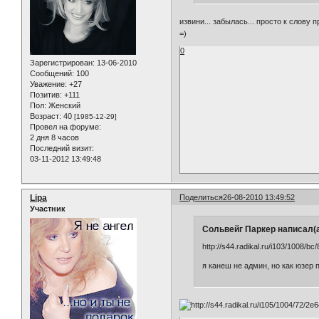
извини... забылась... просто к слову 
=)
0
Зарегистрирован
: 13-06-2010
Сообщений:
100
Уважение:
+27
Позитив:
+111
Пол:
Женский
Возраст:
40
[1985-12-29]
Провел на форуме:
2 дня 8 часов
Последний визит:
03-11-2012 13:49:48
Lipa
Поделиться
26-08-2010 13:49:52
Участник
Сольвейг Паркер написал(а
http://s44.radikal.ru/i103/1008/b
я канеш не админ, но как юзер 