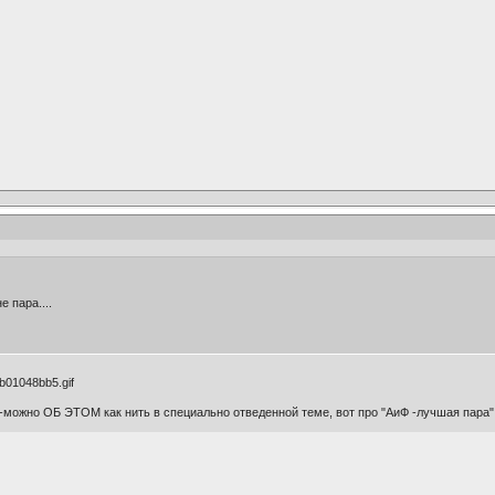
е пара....
 -можно ОБ ЭТОМ как нить в специально отведенной теме, вот про "АиФ -лучшая пара",