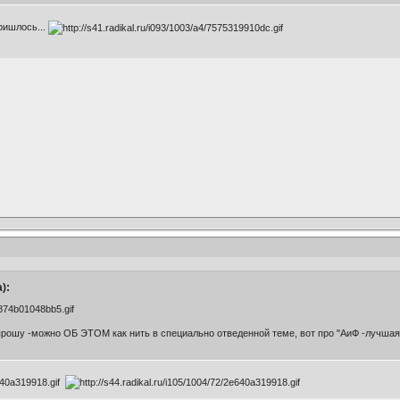
пришлось...
):
c/874b01048bb5.gif
прошу -можно ОБ ЭТОМ как нить в специально отведенной теме, вот про "АиФ -лучшая 