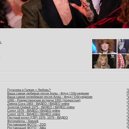
и.
.
Пугачева и Галкин = Любовь?
"
Ваша самая любимая песня Аллы - Флуд / Обсуждение
П
Ваша самая нелюбимая песня Аллы - Флуд / Обсуждение
"
1990 - Рождественские встречи 1991 (полностью)
"
Zielona Gora 1983 - ВИДЕО / ВИДЕО online
"
Золотой Орфей 1975 - ВИДЕО / ВИДЕО online
"
Сопот 1978 - ВИДЕО / ВИДЕО online
"
Сопот 1979 - ВИДЕО / ВИДЕО online
"
Пестрый котел (ГДР) 1976, 1979 - ВИДЕО
"
Фотоработы - Natusik
"
Реставрация ФОТО - ZDD
"
Реставрация ФОТО - Allita
"