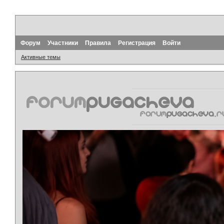
Форум
Участники
Правила
Регистрация
Войти
Активные темы