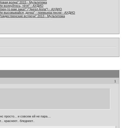
Новая волна" 2015 - Мультитема
Не волнуйтесь, тётя" - АУДИО
Хрен-то вам закат" ("Ангел Алла") - АУДИО
Не высовывайся, дочка" - премьера песни - АУДИО
Рождественские встречи" 2013 - Мультитема
1
с просто... и совсем ей не пара....
.. краснеет.. бледнеет..