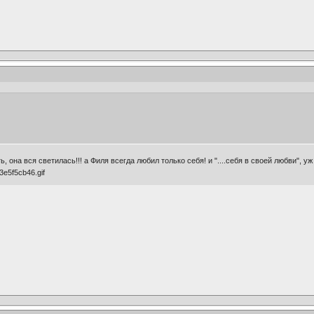
, она вся светилась!!! а Филя всегда любил только себя! и "....себя в своей любви", у