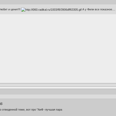
любит и ценит!!!
А у Фили все показное....
):
 отведенной теме, вот про "АиФ -лучшая пара