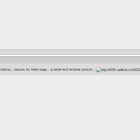
гласна... писать по теме надо... а меня всё ветром уносит...