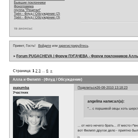
Бывшие поклонники
Фонограмма
группа "Рецитал"
Трёп - Флуд / Обсуждение (2)
Трёп - Флуд / Обсуждение (3)
тв анонсы:
Привет, Гость!
Войдите
или
зарегистрируйтесь
.
»
Forum PUGACHEVA | Форум ПУГАЧЕВА - Форум поклонников Алл
Страница:
1
2
3
…
6
»
Алла и Филипп - (Флуд / Обсуждение)
pupumba
Поделиться
26-08-2010 13:18:23
Участник
angelina написал(а):
"... с поршивой овцы хоть шерсти
... от него нечего брать... /// место 
вот Филипп другое дело - приятно было
0