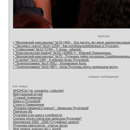
пресса:
• "Московский комсомолец" №78 (405) - Эти десять лет меня закомплексовал
• "Экспресс газета" №14 (1259) - Как погибали влюбленные в Пугачеву.
• "Собеседник" №13 (1749) - У Аллы - юбилей.
• "Комсомольская правда" №15т (26965-т) - Юбилей Примадонны.
• "Московский комсомолец" №75 - Пугачева тайно посещала Серебренникова
• "СтарХит" №13 (168) - К юбилею Аллы Пугачевой.
• "Телепрограмма" №14 (891) - Незнакомая Алла.
• "Телепрограмма" №10 (887) - Алла Пугачева опять разрешила весну.
новые сообщения:
топ темы:
АНОНСЫ (тв, концерты, события)
Виртуальный музей
"Старый телевизор"
Книги о Пугачевой
Стихи о Примадонне
"Изнанка парадного платья" - балахоны Пугачевой
Причёски АБ
Пугачева и ее шаги к стройности
Сколько песен спела или записала Пугачева?
Неизданное 2000 - 2009 (Студийные записи)
Пугачева композитор - список песен
Моё первое знакомство с Аллой