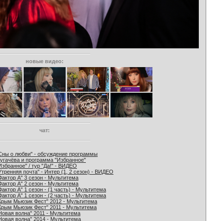
новые видео:
чат:
Сны о любви" - обсуждение программы
угачёва и программа "Избранное"
Избранное" / тур "Да!" - ВИДЕО
Утренняя почта" - Интер (1, 2 сезон) - ВИДЕО
Фактор А" 3 сезон - Мультитема
Фактор А" 2 сезон - Мультитема
Фактор А" 1 сезон - (1 часть) - Мультитема
Фактор А" 1 сезон - (2 часть) - Мультитема
Крым Мьюзик Фест" 2012 - Мультитема
Крым Мьюзик Фест" 2011 - Мультитема
Новая волна" 2011 - Мультитема
Новая волна" 2014 - Мультитема