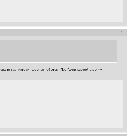
3
ж она то как никто лучше знает об этом. Про Галкина вообче молчу