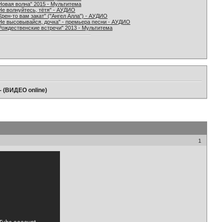
Новая волна" 2015 - Мультитема
Не волнуйтесь, тётя" - АУДИО
Хрен-то вам закат" ("Ангел Алла") - АУДИО
Не высовывайся, дочка" - премьера песни - АУДИО
Рождественские встречи" 2013 - Мультитема
- (ВИДЕО online)
1