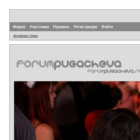
Форум
Участники
Правила
Регистрация
Войти
Активные темы