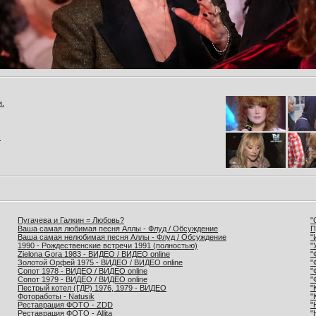
и.
.
Пугачева и Галкин = Любовь?
"
Ваша самая любимая песня Аллы - Флуд / Обсуждение
П
Ваша самая нелюбимая песня Аллы - Флуд / Обсуждение
"
1990 - Рождественские встречи 1991 (полностью)
"
Zielona Gora 1983 - ВИДЕО / ВИДЕО online
"
Золотой Орфей 1975 - ВИДЕО / ВИДЕО online
"
Сопот 1978 - ВИДЕО / ВИДЕО online
"
Сопот 1979 - ВИДЕО / ВИДЕО online
"
Пестрый котел (ГДР) 1976, 1979 - ВИДЕО
"
Фотоработы - Natusik
"
Реставрация ФОТО - ZDD
"
Реставрация ФОТО - Allita
"