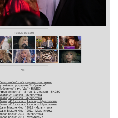
новые видео:
чат:
Сны о любви" - обсуждение программы
угачёва и программа "Избранное"
Избранное" / тур "Да!" - ВИДЕО
Утренняя почта" - Интер (1, 2 сезон) - ВИДЕО
Фактор А" 3 сезон - Мультитема
Фактор А" 2 сезон - Мультитема
Фактор А" 1 сезон - (1 часть) - Мультитема
Фактор А" 1 сезон - (2 часть) - Мультитема
Крым Мьюзик Фест" 2012 - Мультитема
Крым Мьюзик Фест" 2011 - Мультитема
Новая волна" 2011 - Мультитема
Новая волна" 2014 - Мультитема