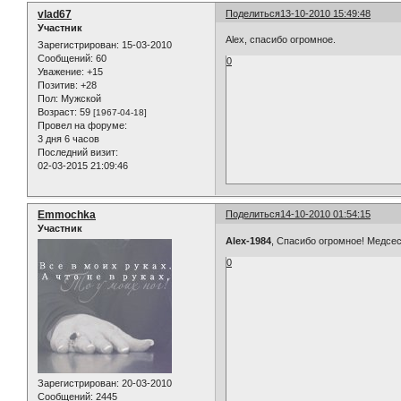
vlad67
Поделиться
13-10-2010 15:49:48
Участник
Alex, спасибо огромное.
Зарегистрирован
: 15-03-2010
Сообщений:
60
0
Уважение:
+15
Позитив:
+28
Пол:
Мужской
Возраст:
59
[1967-04-18]
Провел на форуме:
3 дня 6 часов
Последний визит:
02-03-2015 21:09:46
Emmochka
Поделиться
14-10-2010 01:54:15
Участник
Alex-1984
, Спасибо огромное! Медсе
0
Зарегистрирован
: 20-03-2010
Сообщений:
2445