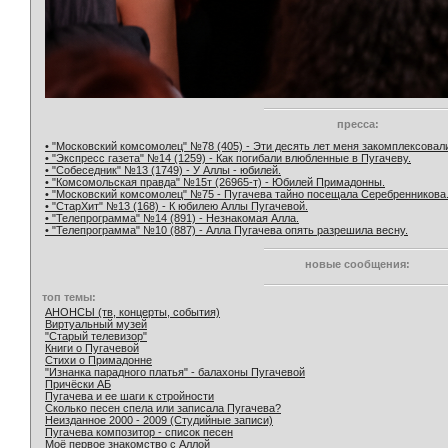
пресса:
• "Московский комсомолец" №78 (405) - Эти десять лет меня закомплексовал
• "Экспресс газета" №14 (1259) - Как погибали влюбленные в Пугачеву.
• "Собеседник" №13 (1749) - У Аллы - юбилей.
• "Комсомольская правда" №15т (26965-т) - Юбилей Примадонны.
• "Московский комсомолец" №75 - Пугачева тайно посещала Серебренникова
• "СтарХит" №13 (168) - К юбилею Аллы Пугачевой.
• "Телепрограмма" №14 (891) - Незнакомая Алла.
• "Телепрограмма" №10 (887) - Алла Пугачева опять разрешила весну.
новые сообщения:
топ темы:
АНОНСЫ (тв, концерты, события)
Виртуальный музей
"Старый телевизор"
Книги о Пугачевой
Стихи о Примадонне
"Изнанка парадного платья" - балахоны Пугачевой
Причёски АБ
Пугачева и ее шаги к стройности
Сколько песен спела или записала Пугачева?
Неизданное 2000 - 2009 (Студийные записи)
Пугачева композитор - список песен
Моё первое знакомство с Аллой