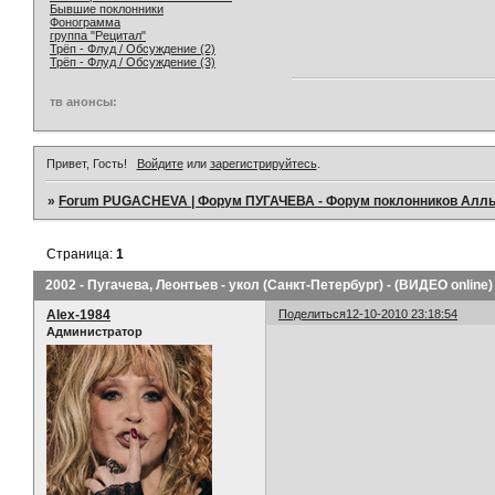
Бывшие поклонники
Фонограмма
группа "Рецитал"
Трёп - Флуд / Обсуждение (2)
Трёп - Флуд / Обсуждение (3)
тв анонсы:
Привет, Гость!
Войдите
или
зарегистрируйтесь
.
»
Forum PUGACHEVA | Форум ПУГАЧЕВА - Форум поклонников Алл
Страница:
1
2002 - Пугачева, Леонтьев - укол (Санкт-Петербург) - (ВИДЕО online)
Alex-1984
Поделиться
12-10-2010 23:18:54
Администратор