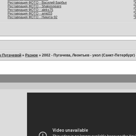
Реставрация ФОТО - Василий Барбье
"
Реставрация ФОТО - Shakespeare
"
Реставрация ФОТО - aleks75
"
Реставрация ФОТО - amid33
"
Реставрация ФОТО - Никита-92
"
ы Пугачевой
»
Разное
»
2002 - Пугачева, Леонтьев - укол (Санкт-Петербург) 