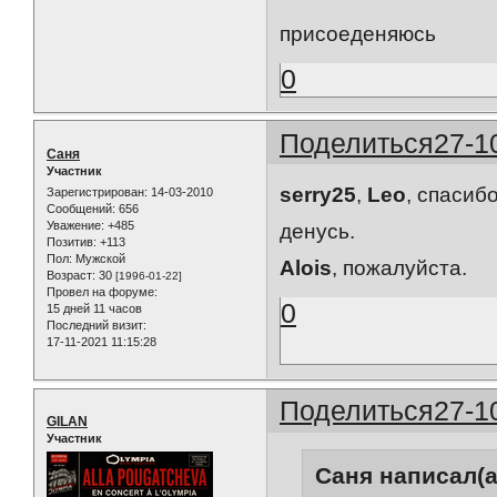
присоеденяюсь
0
Поделиться
27-1
Саня
Участник
serry25
,
Leo
, спасиб
Зарегистрирован
: 14-03-2010
Сообщений:
656
Уважение:
+485
денусь.
Позитив:
+113
Пол:
Мужской
Alois
, пожалуйста.
Возраст:
30
[1996-01-22]
Провел на форуме:
0
15 дней 11 часов
Последний визит:
17-11-2021 11:15:28
Поделиться
27-1
GILAN
Участник
Саня написал(а