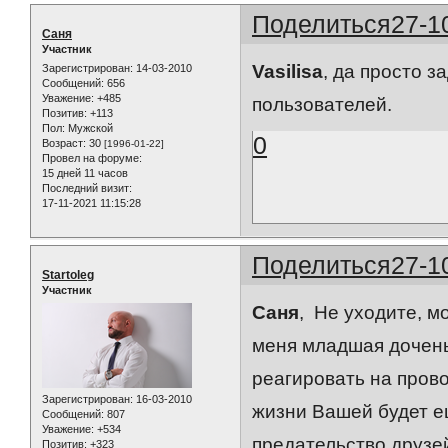
Поделиться
27-1
Саня
Участник
Vasilisa
, да просто 
Зарегистрирован
: 14-03-2010
Сообщений:
656
Уважение:
+485
пользователей.
Позитив:
+113
Пол:
Мужской
0
Возраст:
30
[1996-01-22]
Провел на форуме:
15 дней 11 часов
Последний визит:
17-11-2021 11:15:28
Поделиться
27-1
Startoleg
Участник
Саня
, Не уходите, м
меня младшая доченьк
реагировать на прово
Зарегистрирован
: 16-03-2010
жизни Вашей будет ещ
Сообщений:
807
Уважение:
+534
предательство друзей
Позитив:
+323