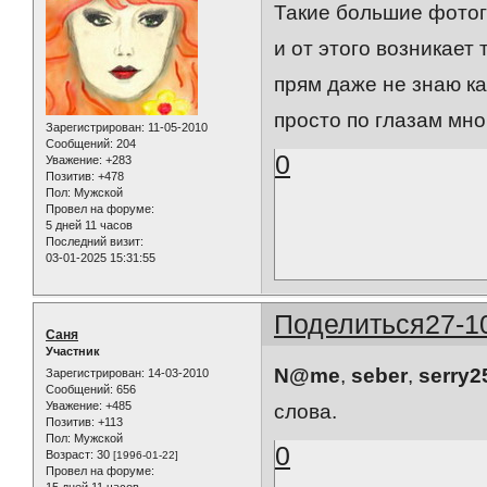
Такие большие фотогр
и от этого возникает т
прям даже не знаю ка
просто по глазам мног
Зарегистрирован
: 11-05-2010
Сообщений:
204
0
Уважение:
+283
Позитив:
+478
Пол:
Мужской
Провел на форуме:
5 дней 11 часов
Последний визит:
03-01-2025 15:31:55
Поделиться
27-1
Саня
Участник
N@me
,
seber
,
serry2
Зарегистрирован
: 14-03-2010
Сообщений:
656
Уважение:
+485
слова.
Позитив:
+113
Пол:
Мужской
0
Возраст:
30
[1996-01-22]
Провел на форуме:
15 дней 11 часов