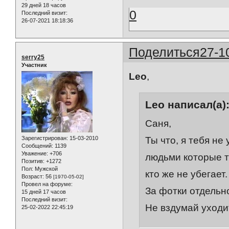
29 дней 18 часов
0
Последний визит:
26-07-2021 18:18:36
Поделиться
27-1
serry25
Участник
Leo
,
Leo написал(а)
Саня,
Ты что, я тебя не
Зарегистрирован
: 15-03-2010
Сообщений:
1139
Уважение:
+706
людьми которые те
Позитив:
+1272
Пол:
Мужской
кто же не убегает.
Возраст:
56
[1970-05-02]
Провел на форуме:
За фотки отдельн
15 дней 17 часов
Последний визит:
Не вздумай уходи
25-02-2022 22:45:19