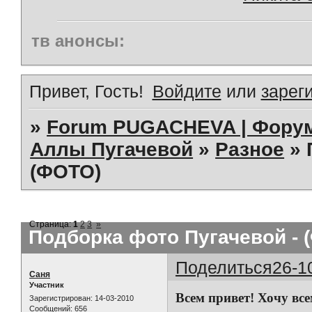
тв анонсы:
Привет, Гость!
Войдите
или
зарег
»
Forum PUGACHEVA | Форум
Аллы Пугачевой
»
Разное
»
(ФОТО)
Страница:
1
2
3
»
Подборка фото Пугачевой - 
Поделиться
26-1
Саня
Участник
Всем привет! Хочу вс
Зарегистрирован
: 14-03-2010
Сообщений:
656