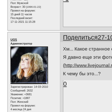
Пол:
Мужской
Возраст:
30
[1996-01-22]
Провел на форуме:
15 дней 11 часов
Последний визит:
17-11-2021 11:15:28
Поделиться
27-1
UGS
Администратор
Хм... Какое странное
Я давно еще эти фото
(
http://www.livejournal.
К чему бы это...?
0
Зарегистрирован
: 14-03-2010
Сообщений:
2632
Уважение:
+3681
Позитив:
+1887
Пол:
Женский
Провел на форуме:
4 месяца 24 дня