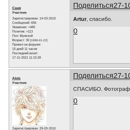
Поделиться
27-1
Саня
Участник
Artur
, спасибо.
Зарегистрирован
: 14-03-2010
Сообщений:
656
Уважение:
+485
0
Позитив:
+113
Пол:
Мужской
Возраст:
30
[1996-01-22]
Провел на форуме:
15 дней 11 часов
Последний визит:
17-11-2021 11:15:28
Поделиться
27-1
Alois
Участник
СПАСИБО. Фотографии
0
Зарегистрирован
: 29-03-2010