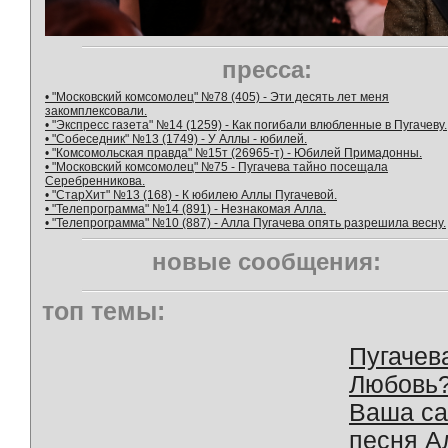
пресса:
• "Московский комсомолец" №78 (405) - Эти десять лет меня
закомплексовали.
• "Экспресс газета" №14 (1259) - Как погибали влюбленные в Пугачеву.
• "Собеседник" №13 (1749) - У Аллы - юбилей.
• "Комсомольская правда" №15т (26965-т) - Юбилей Примадонны.
• "Московский комсомолец" №75 - Пугачева тайно посещала
Серебренникова.
• "СтарХит" №13 (168) - К юбилею Аллы Пугачевой.
• "Телепрограмма" №14 (891) - Незнакомая Алла.
• "Телепрограмма" №10 (887) - Алла Пугачева опять разрешила весну.
новые сообщения:
топ темы:
Пугачев
Любовь
Ваша с
песня А