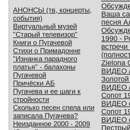
Обсужд
АНОНСЫ (тв, концерты,
Ваша с
события)
песня А
Виртуальный музей
Обсужд
"Старый телевизор"
1990 - 
Книги о Пугачевой
встречи
Стихи о Примадонне
(полнос
"Изнанка парадного
Zielona 
платья" - балахоны
ВИДЕО /
Пугачевой
Золотой
Причёски АБ
ВИДЕО /
Пугачева и ее шаги к
Сопот 1
стройности
ВИДЕО o
Сколько песен спела или
Сопот 1
записала Пугачева?
ВИДЕО o
Неизданное 2000 - 2009
Пестрый