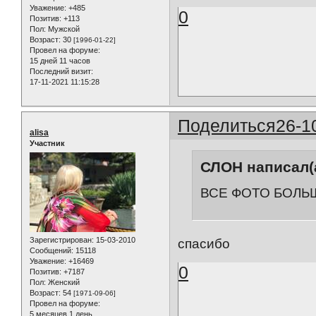
Уважение:
+485
0
Позитив:
+113
Пол:
Мужской
Возраст:
30
[1996-01-22]
Провел на форуме:
15 дней 11 часов
Последний визит:
17-11-2021 11:15:28
Поделиться
26-1
alisa
Участник
СЛОН написал(а
ВСЕ ФОТО БОЛЬ
Зарегистрирован
: 15-03-2010
спасибо
Сообщений:
15118
Уважение:
+16469
0
Позитив:
+7187
Пол:
Женский
Возраст:
54
[1971-09-06]
Провел на форуме:
5 месяцев 1 день