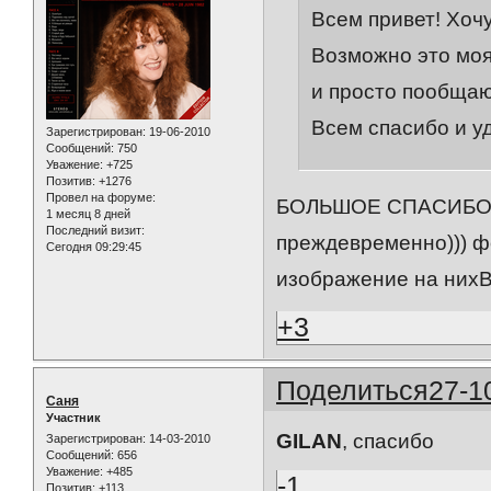
Всем привет! Хоч
Возможно это моя 
и просто пообщаю
Всем спасибо и у
Зарегистрирован
: 19-06-2010
Сообщений:
750
Уважение:
+725
Позитив:
+1276
Провел на форуме:
БОЛЬШОЕ СПАСИБО!..
1 месяц 8 дней
Последний визит:
преждевременно))) ф
Сегодня 09:29:45
изображение на нихВа
+3
Поделиться
27-1
Саня
Участник
GILAN
, спасибо
Зарегистрирован
: 14-03-2010
Сообщений:
656
Уважение:
+485
-1
Позитив:
+113