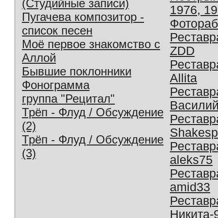
(Студийные записи)
1976, 1
Пугачева композитор -
Фотораб
список песен
Реставр
Моё первое знакомство с
ZDD
Аллой
Реставр
Бывшие поклонники
Allita
Фонограмма
Реставр
группа "Рецитал"
Василий
Трёп - Флуд / Обсуждение
Реставр
(2)
Shakesp
Трёп - Флуд / Обсуждение
Реставр
(3)
aleks75
Реставр
amid33
Реставр
Никита-