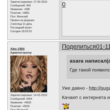
Зарегистрирован
: 17-04-2010
0
Сообщений:
945
Уважение:
+588
Позитив:
+6881
Пол:
Женский
Провел на форуме:
2 месяца 21 день
Последний визит:
Сегодня 18:03:53
Поделиться
01-1
Alex-1984
Администратор
asara написал(а
Где такой появилс
Уже давно -
http://pu
Зарегистрирован
: 14-03-2010
Качают с интернета и
Сообщений:
6464
Уважение:
+9626
Позитив:
+6918
Пол:
Мужской