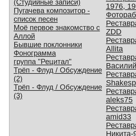
(Студийные записи)
1976, 1
Пугачева композитор -
Фотораб
список песен
Реставр
Моё первое знакомство с
ZDD
Аллой
Реставр
Бывшие поклонники
Allita
Фонограмма
Реставр
группа "Рецитал"
Василий
Трёп - Флуд / Обсуждение
Реставр
(2)
Shakesp
Трёп - Флуд / Обсуждение
Реставр
(3)
aleks75
Реставр
amid33
Реставр
Никита-