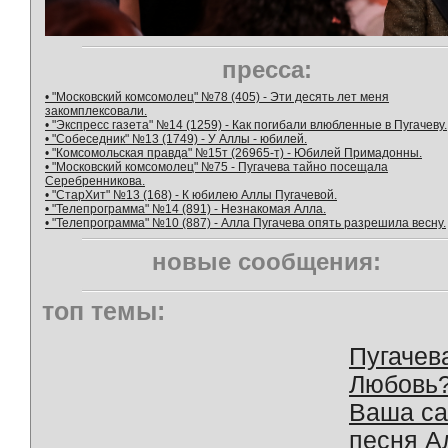
пресса:
• "Московский комсомолец" №78 (405) - Эти десять лет меня
закомплексовали.
• "Экспресс газета" №14 (1259) - Как погибали влюбленные в Пугачеву.
• "Собеседник" №13 (1749) - У Аллы - юбилей.
• "Комсомольская правда" №15т (26965-т) - Юбилей Примадонны.
• "Московский комсомолец" №75 - Пугачева тайно посещала
Серебренникова.
• "СтарХит" №13 (168) - К юбилею Аллы Пугачевой.
• "Телепрограмма" №14 (891) - Незнакомая Алла.
• "Телепрограмма" №10 (887) - Алла Пугачева опять разрешила весну.
новые сообщения:
топ темы:
Пугачев
Любовь
Ваша с
песня А