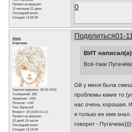
0
Провел на форуме:
11 месяцев 21 день
Последний визит:
Сегодня 13:58:38
Поделиться
01-1
Alois
Участник
ВИТ написал(а)
Всё-таки Пугачёв
Ой у меня была смеш
Зарегистрирован
: 29-03-2010
проблемы какие то (у
Сообщений:
180
Уважение:
+393
Позитив:
+140
нас очень хорошая. И
Пол:
Мужской
Возраст:
18
[2008-01-22]
я только ее имя знал
Провел на форуме:
20 дней 19 часов
говорит - Пугачева)))
Последний визит:
Сегодня 13:19:00