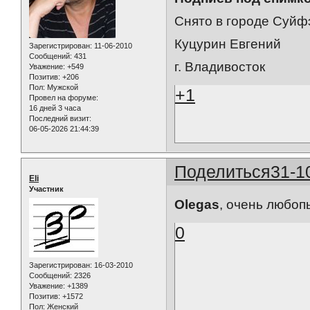
Снято в городе Суйф
Куцурин Евгений
Зарегистрирован
: 11-06-2010
Сообщений:
431
г. Владивосток
Уважение:
+549
Позитив:
+206
Пол:
Мужской
+1
Провел на форуме:
16 дней 3 часа
Последний визит:
06-05-2026 21:44:39
Поделиться
31-1
Eli
Участник
Olegas
, очень любоп
0
Зарегистрирован
: 16-03-2010
Сообщений:
2326
Уважение:
+1389
Позитив:
+1572
Пол:
Женский