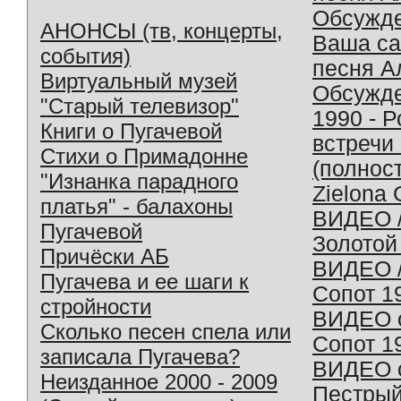
Обсужд
АНОНСЫ (тв, концерты,
Ваша с
события)
песня А
Виртуальный музей
Обсужд
"Старый телевизор"
1990 - 
Книги о Пугачевой
встречи
Стихи о Примадонне
(полнос
"Изнанка парадного
Zielona 
платья" - балахоны
ВИДЕО /
Пугачевой
Золотой
Причёски АБ
ВИДЕО /
Пугачева и ее шаги к
Сопот 1
стройности
ВИДЕО o
Сколько песен спела или
Сопот 1
записала Пугачева?
ВИДЕО o
Неизданное 2000 - 2009
Пестрый