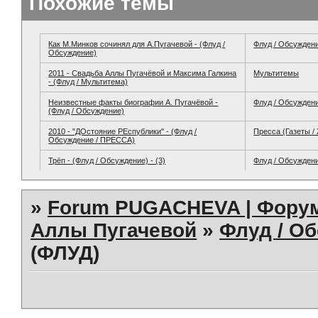
Похожие темы
Как М.Минков сочинял для А.Пугачевой - (Флуд /
Флуд / Обсужден
Обсуждение)
2011 - Свадьба Аллы Пугачёвой и Максима Галкина
Мультитемы
- (Флуд / Мультитема)
Неизвестные факты биографии А. Пугачёвой -
Флуд / Обсужден
(Флуд / Обсуждение)
2010 - "ДОстояние РЕспублики" - (Флуд /
Пресса (Газеты /
Обсуждение / ПРЕССА)
Трёп - (Флуд / Обсуждение) - (3)
Флуд / Обсужден
»
Forum PUGACHEVA | Форум
Аллы Пугачевой
»
Флуд / О
(ФЛУД)