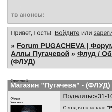
тв анонсы:
Привет, Гость!
Войдите
или
зарег
»
Forum PUGACHEVA | Форум
Аллы Пугачевой
»
Флуд / О
(ФЛУД)
Страница:
1
Магазин "Пугачева" - (ФЛУД)
Поделиться
31-1
Olegas
Участник
Сегодня на канале
"