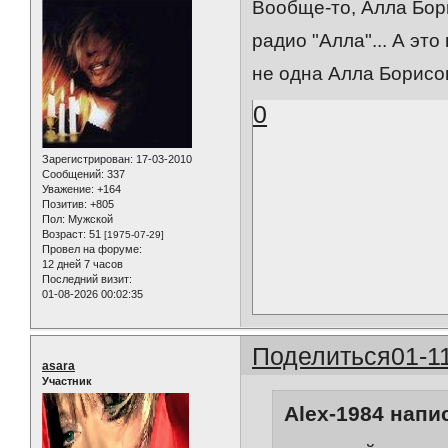
Вообще-то, Алла Бор
радио "Алла"... А эт
не одна Алла Борис
0
Зарегистрирован
: 17-03-2010
Сообщений:
337
Уважение:
+164
Позитив:
+805
Пол:
Мужской
Возраст:
51
[1975-07-29]
Провел на форуме:
12 дней 7 часов
Последний визит:
01-08-2026 00:02:35
Поделиться
01-1
asara
Участник
Alex-1984 напис