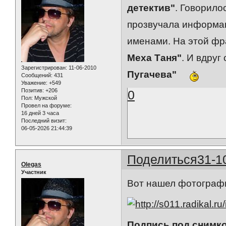
детектив"
. Говорило
прозвучала информац
именами. На этой фр
Меха Таня"
. И вдруг
Зарегистрирован
: 11-06-2010
Пугачева"
Сообщений:
431
Уважение:
+549
Позитив:
+206
0
Пол:
Мужской
Провел на форуме:
16 дней 3 часа
Последний визит:
06-05-2026 21:44:39
Поделиться
31-1
Olegas
Участник
Вот нашел фотографи
Подпись под снимк