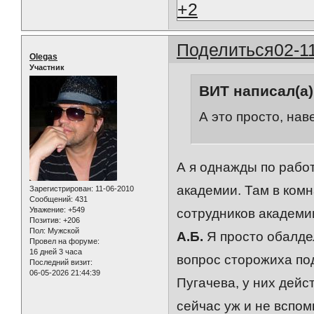
+2
Поделиться
02-1
Olegas
Участник
ВИТ написал(а)
А это просто, нав
А я однажды по работ
академии. Там в ком
Зарегистрирован
: 11-06-2010
Сообщений:
431
Уважение:
+549
сотрудников академи
Позитив:
+206
Пол:
Мужской
А.Б.
Я просто обалде
Провел на форуме:
16 дней 3 часа
вопрос сторожиха по
Последний визит:
06-05-2026 21:44:39
Пугачева, у них дейс
сейчас уж и не вспом