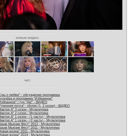
новые видео:
чат:
Сны о любви" - обсуждение программы
угачёва и программа "Избранное"
Избранное" / тур "Да!" - ВИДЕО
Утренняя почта" - Интер (1, 2 сезон) - ВИДЕО
Фактор А" 3 сезон - Мультитема
Фактор А" 2 сезон - Мультитема
Фактор А" 1 сезон - (1 часть) - Мультитема
Фактор А" 1 сезон - (2 часть) - Мультитема
Крым Мьюзик Фест" 2012 - Мультитема
Крым Мьюзик Фест" 2011 - Мультитема
Новая волна" 2011 - Мультитема
Новая волна" 2014 - Мультитема