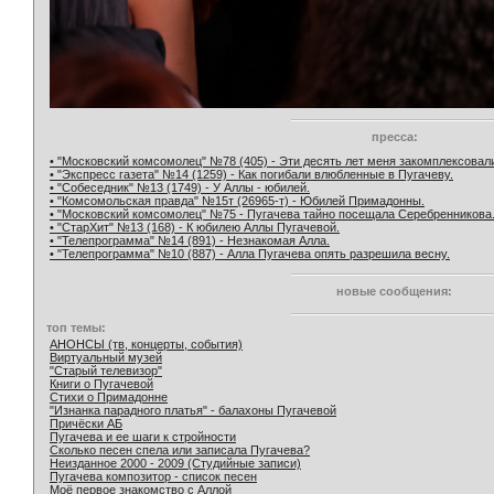
пресса:
• "Московский комсомолец" №78 (405) - Эти десять лет меня закомплексовал
• "Экспресс газета" №14 (1259) - Как погибали влюбленные в Пугачеву.
• "Собеседник" №13 (1749) - У Аллы - юбилей.
• "Комсомольская правда" №15т (26965-т) - Юбилей Примадонны.
• "Московский комсомолец" №75 - Пугачева тайно посещала Серебренникова
• "СтарХит" №13 (168) - К юбилею Аллы Пугачевой.
• "Телепрограмма" №14 (891) - Незнакомая Алла.
• "Телепрограмма" №10 (887) - Алла Пугачева опять разрешила весну.
новые сообщения:
топ темы:
АНОНСЫ (тв, концерты, события)
Виртуальный музей
"Старый телевизор"
Книги о Пугачевой
Стихи о Примадонне
"Изнанка парадного платья" - балахоны Пугачевой
Причёски АБ
Пугачева и ее шаги к стройности
Сколько песен спела или записала Пугачева?
Неизданное 2000 - 2009 (Студийные записи)
Пугачева композитор - список песен
Моё первое знакомство с Аллой