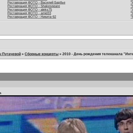
Реставрация ФОТО - Василий Барбье
"
Реставрация ФОТО - Shakespeare
"
Реставрация ФОТО - aleks75
"
Реставрация ФОТО - amid33
"
Реставрация ФОТО - Никита-92
"
ы Пугачевой
»
Сборные концерты
»
2010 - День рождения телеканала "Инт
а