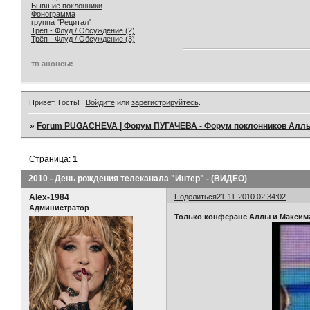
Бывшие поклонники
Фонограмма
группа "Рецитал"
Трёп - Флуд / Обсуждение (2)
Трёп - Флуд / Обсуждение (3)
тв анонсы:
Привет, Гость!
Войдите
или
зарегистрируйтесь
.
»
Forum PUGACHEVA | Форум ПУГАЧЕВА - Форум поклонников Алл
Страница:
1
2010 - День рождения телеканала "Интер" - (ВИДЕО)
Alex-1984
Поделиться
21-11-2010 02:34:02
Администратор
Только конферанс Аллы и Максим