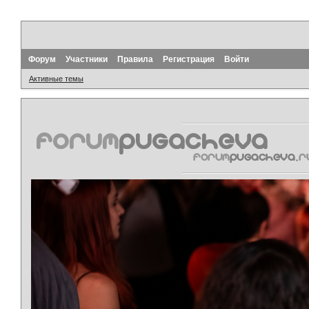
Форум
Участники
Правила
Регистрация
Войти
Активные темы