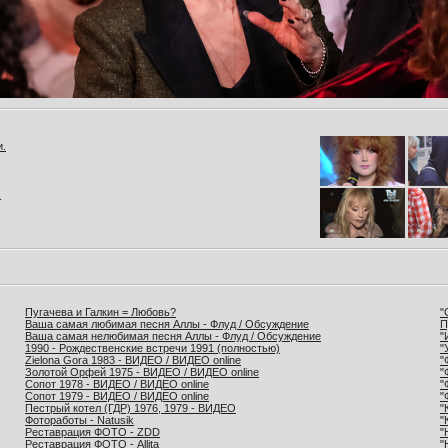
и.
.
Пугачева и Галкин = Любовь?
"
Ваша самая любимая песня Аллы - Флуд / Обсуждение
П
Ваша самая нелюбимая песня Аллы - Флуд / Обсуждение
"
1990 - Рождественские встречи 1991 (полностью)
"
Zielona Gora 1983 - ВИДЕО / ВИДЕО online
"
Золотой Орфей 1975 - ВИДЕО / ВИДЕО online
"
Сопот 1978 - ВИДЕО / ВИДЕО online
"
Сопот 1979 - ВИДЕО / ВИДЕО online
"
Пестрый котел (ГДР) 1976, 1979 - ВИДЕО
"
Фотоработы - Natusik
"
Реставрация ФОТО - ZDD
"
Реставрация ФОТО - Allita
"