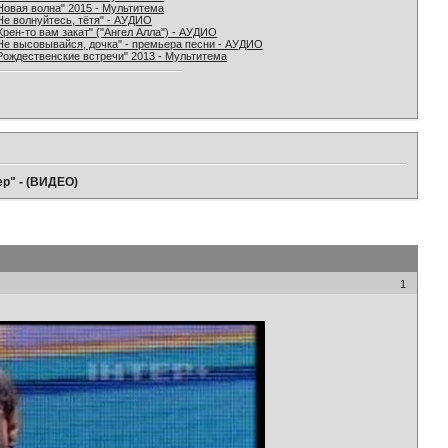
Новая волна" 2015 - Мультитема
Не волнуйтесь, тётя" - АУДИО
Хрен-то вам закат" ("Ангел Алла") - АУДИО
Не высовывайся, дочка" - премьера песни - АУДИО
Рождественские встречи" 2013 - Мультитема
ер" - (ВИДЕО)
1