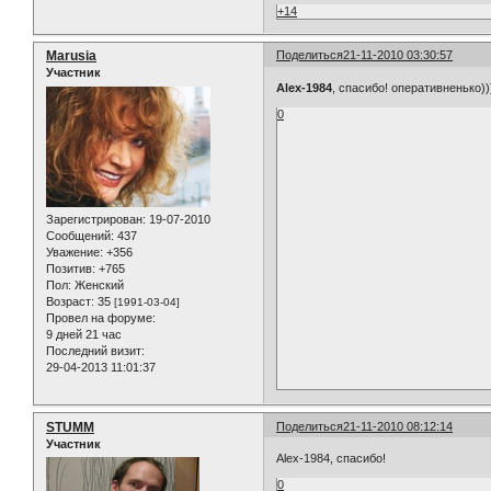
+14
Marusia
Поделиться
21-11-2010 03:30:57
Участник
Alex-1984
, спасибо! оперативненько))
0
Зарегистрирован
: 19-07-2010
Сообщений:
437
Уважение:
+356
Позитив:
+765
Пол:
Женский
Возраст:
35
[1991-03-04]
Провел на форуме:
9 дней 21 час
Последний визит:
29-04-2013 11:01:37
STUMM
Поделиться
21-11-2010 08:12:14
Участник
Alex-1984, спасибо!
0