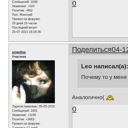
0
Сообщений:
1648
Уважение:
+524
Позитив:
+862
Пол:
Женский
Провел на форуме:
29 дней 18 часов
Последний визит:
26-07-2021 18:18:36
Поделиться
04-1
angelina
Участник
Leo написал(а)
Почему то у меня
Аналогично(
Зарегистрирован
: 05-05-2010
0
Сообщений:
1891
Уважение:
+1195
Позитив:
+3663
Провел на форуме:
2 месяца 17 дней