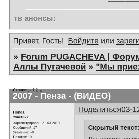
тв анонсы:
Привет, Гость!
Войдите
или
зарег
»
Forum PUGACHEVA | Форум
Аллы Пугачевой
»
"Мы прие
Страница:
1
2
»
2007 - Пенза - (ВИДЕО)
Поделиться
03-1
Honda
Участник
Зарегистрирован
: 21-03-2010
Скрытый текст
Сообщений:
17
Уважение:
+9
Позитив:
+0
Для просмотра ск