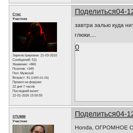
Поделиться
04-1
Стас
Участник
завтра залью куда нит
глюки....
0
Зарегистрирован
: 21-03-2010
Сообщений:
511
Уважение:
+860
Позитив:
+345
Пол:
Мужской
Возраст:
41
[1985-02-26]
Провел на форуме:
22 дня 7 часов
Последний визит:
22-01-2026 15:50:55
Поделиться
04-1
STUMM
Участник
Honda, ОГРОМНОЕ СП