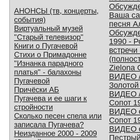
Обсужд
АНОНСЫ (тв, концерты,
Ваша с
события)
песня А
Виртуальный музей
Обсужд
"Старый телевизор"
1990 - 
Книги о Пугачевой
встречи
Стихи о Примадонне
(полнос
"Изнанка парадного
Zielona 
платья" - балахоны
ВИДЕО /
Пугачевой
Золотой
Причёски АБ
ВИДЕО /
Пугачева и ее шаги к
Сопот 1
стройности
ВИДЕО o
Сколько песен спела или
Сопот 1
записала Пугачева?
ВИДЕО o
Неизданное 2000 - 2009
Пестрый