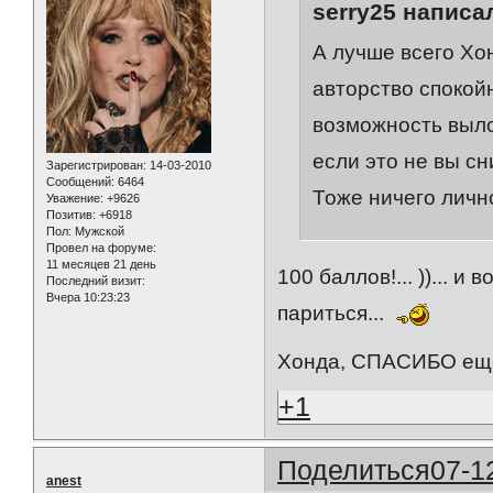
serry25 написал
А лучше всего Хо
авторство спокойн
возможность выло
если это не вы сн
Зарегистрирован
: 14-03-2010
Сообщений:
6464
Тоже ничего личн
Уважение:
+9626
Позитив:
+6918
Пол:
Мужской
Провел на форуме:
11 месяцев 21 день
100 баллов!... ))... 
Последний визит:
Вчера 10:23:23
париться...
Хонда, СПАСИБО ещ
+1
Поделиться
07-1
anest