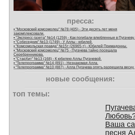
пресса:
• "Московский комсомолец" №78 (405) - Эти десять лет меня
закомплексовали.
• "Экспресс газета" №14 (1259) - Как погибали влюбленные в Пугачеву.
• "Собеседник" №13 (1749) - У Аллы - юбилей.
• "Комсомольская правда" №15т (26965-т) - Юбилей Примадонны.
• "Московский комсомолец" №75 - Пугачева тайно посещала
Серебренникова.
• "СтарХит" №13 (168) - К юбилею Аллы Пугачевой.
• "Телепрограмма" №14 (891) - Незнакомая Алла.
• "Телепрограмма" №10 (887) - Алла Пугачева опять разрешила весну.
новые сообщения:
топ темы:
Пугачев
Любовь
Ваша с
песня А