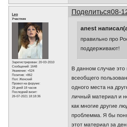
Поделиться
08-1
Leo
Участник
anest написал(а
правильно про Рос
поддерживают!
Зарегистрирован
: 20-03-2010
Сообщений:
1648
В данном случае это
Уважение:
+524
Позитив:
+862
всеобщего пользовани
Пол:
Женский
Провел на форуме:
одного места на друг
29 дней 18 часов
Последний визит:
личный материал и не
26-07-2021 18:18:36
как многие другие лю
проблемма. Я бы поня
этот материал за деньг