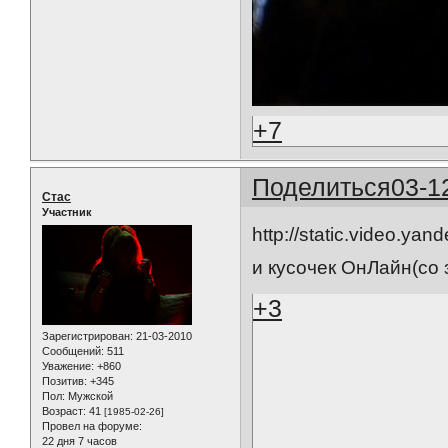
+7
Поделиться
03-1
Стас
Участник
http://static.video.ya
и кусочек ОнЛайн(со
+3
Зарегистрирован
: 21-03-2010
Сообщений:
511
Уважение:
+860
Позитив:
+345
Пол:
Мужской
Возраст:
41
[1985-02-26]
Провел на форуме:
22 дня 7 часов