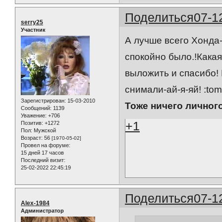
Поделиться
07-1
serry25
Участник
А лучше всего Хонда-
спокойно было.!Какая
выложить и спасибо! 
снимали-ай-я-яй! :tom
Зарегистрирован
: 15-03-2010
Тоже ничего личног
Сообщений:
1139
Уважение:
+706
+1
Позитив:
+1272
Пол:
Мужской
Возраст:
56
[1970-05-02]
Провел на форуме:
15 дней 17 часов
Последний визит:
25-02-2022 22:45:19
Поделиться
07-1
Alex-1984
Администратор