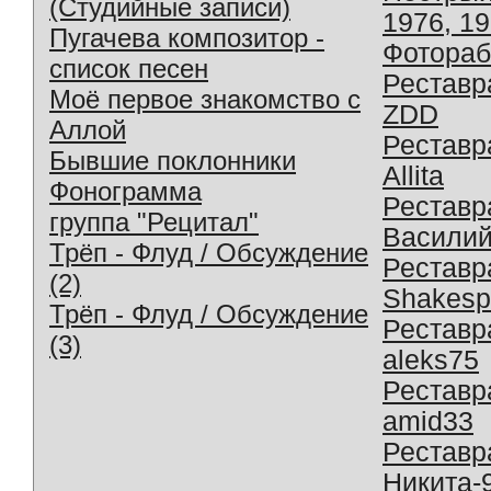
(Студийные записи)
1976, 1
Пугачева композитор -
Фотораб
список песен
Реставр
Моё первое знакомство с
ZDD
Аллой
Реставр
Бывшие поклонники
Allita
Фонограмма
Реставр
группа "Рецитал"
Василий
Трёп - Флуд / Обсуждение
Реставр
(2)
Shakesp
Трёп - Флуд / Обсуждение
Реставр
(3)
aleks75
Реставр
amid33
Реставр
Никита-