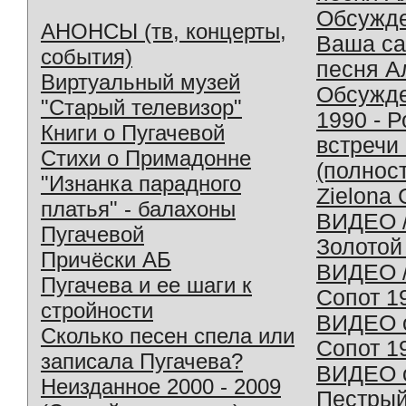
Обсужд
АНОНСЫ (тв, концерты,
Ваша с
события)
песня А
Виртуальный музей
Обсужд
"Старый телевизор"
1990 - 
Книги о Пугачевой
встречи
Стихи о Примадонне
(полнос
"Изнанка парадного
Zielona 
платья" - балахоны
ВИДЕО /
Пугачевой
Золотой
Причёски АБ
ВИДЕО /
Пугачева и ее шаги к
Сопот 1
стройности
ВИДЕО o
Сколько песен спела или
Сопот 1
записала Пугачева?
ВИДЕО o
Неизданное 2000 - 2009
Пестрый