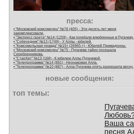
пресса:
• "Московский комсомолец" №78 (405) - Эти десять лет меня
закомплексовали.
• "Экспресс газета" №14 (1259) - Как погибали влюбленные в Пугачеву.
• "Собеседник" №13 (1749) - У Аллы - юбилей.
• "Комсомольская правда" №15т (26965-т) - Юбилей Примадонны.
• "Московский комсомолец" №75 - Пугачева тайно посещала
Серебренникова.
• "СтарХит" №13 (168) - К юбилею Аллы Пугачевой.
• "Телепрограмма" №14 (891) - Незнакомая Алла.
• "Телепрограмма" №10 (887) - Алла Пугачева опять разрешила весну.
новые сообщения:
топ темы:
Пугачев
Любовь
Ваша с
песня А