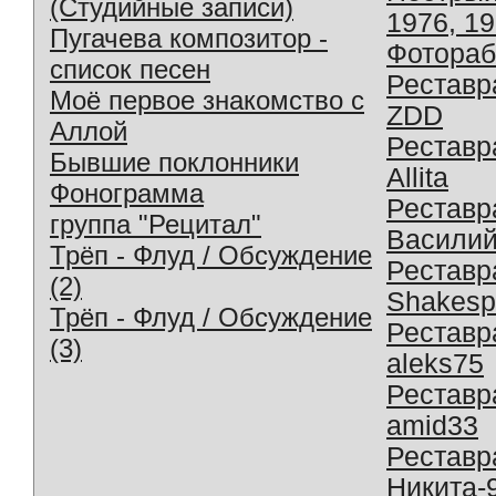
(Студийные записи)
1976, 1
Пугачева композитор -
Фотораб
список песен
Реставр
Моё первое знакомство с
ZDD
Аллой
Реставр
Бывшие поклонники
Allita
Фонограмма
Реставр
группа "Рецитал"
Василий
Трёп - Флуд / Обсуждение
Реставр
(2)
Shakesp
Трёп - Флуд / Обсуждение
Реставр
(3)
aleks75
Реставр
amid33
Реставр
Никита-