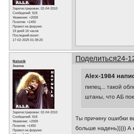
Зарегистрирован
: 02-04-2010
Сообщений:
918
Уважение:
+2009
Позитив:
+1450
Провел на форуме:
19 дней 16 часов
Последний визит:
17-02-2025 01:38:20
Поделиться
24-1
Natusik
Знаток
Alex-1984 напис
пипец... такой обло
штаны, что АБ пока
Зарегистрирован
: 02-04-2010
Сообщений:
918
Ты причину ошибки вы
Уважение:
+2009
Позитив:
+1450
больше надень))))) А
Провел на форуме: