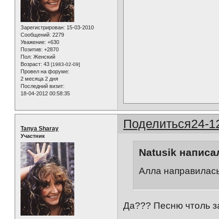
Зарегистрирован
: 15-03-2010
Сообщений:
2279
Уважение:
+630
Позитив:
+2870
Пол:
Женский
Возраст:
43
[1983-02-09]
Провел на форуме:
2 месяца 2 дня
Последний визит:
18-04-2012 00:58:35
Поделиться
24-1
Tanya Sharay
Участник
Natusik написал
Алла направилась 
Да??? Песню чтоль з