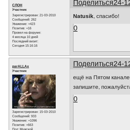
Поделиться
24-1
СЛОН
Участник
Natusik
, спасибо!
Зарегистрирован
: 21-03-2010
Сообщений:
262
Уважение:
+423
0
Позитив:
+16
Провел на форуме:
4 месяца 10 дней
Последний визит:
Сегодня 15:16:16
Поделиться
24-1
parALLAx
Участник
ещё на Пятом канале 
запишите, пожалуйста, 
0
Зарегистрирован
: 15-03-2010
Сообщений:
933
Уважение:
+1096
Позитив:
+663
Пол:
Мужской