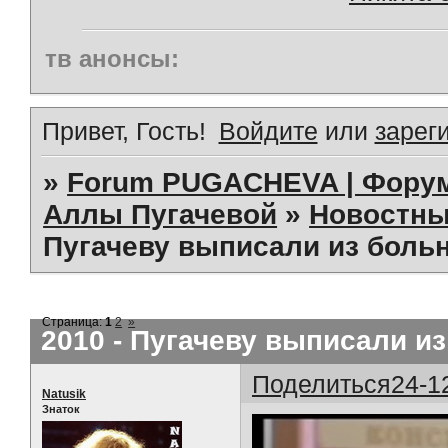
тв анонсы:
Привет, Гость!
Войдите
или
зарег
»
Forum PUGACHEVA | Форум
Аллы Пугачевой
»
Новостны
Пугачеву выписали из больн
Страница:
1
2
»
2010 - Пугачеву выписали из
Поделиться
24-1
Natusik
Знаток