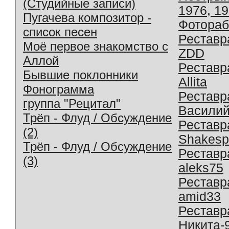
(Студийные записи)
1976, 1
Пугачева композитор -
Фотораб
список песен
Реставр
Моё первое знакомство с
ZDD
Аллой
Реставр
Бывшие поклонники
Allita
Фонограмма
Реставр
группа "Рецитал"
Василий
Трёп - Флуд / Обсуждение
Реставр
(2)
Shakesp
Трёп - Флуд / Обсуждение
Реставр
(3)
aleks75
Реставр
amid33
Реставр
Никита-