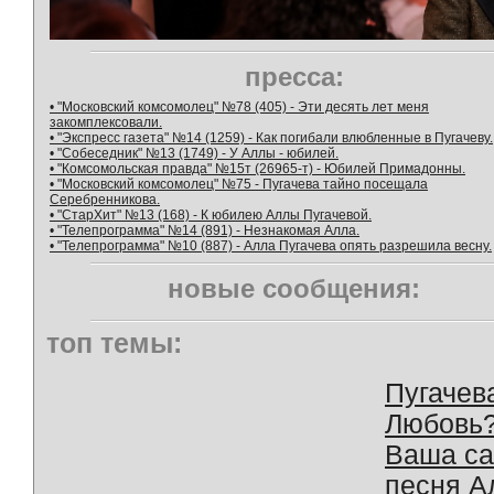
пресса:
• "Московский комсомолец" №78 (405) - Эти десять лет меня
закомплексовали.
• "Экспресс газета" №14 (1259) - Как погибали влюбленные в Пугачеву.
• "Собеседник" №13 (1749) - У Аллы - юбилей.
• "Комсомольская правда" №15т (26965-т) - Юбилей Примадонны.
• "Московский комсомолец" №75 - Пугачева тайно посещала
Серебренникова.
• "СтарХит" №13 (168) - К юбилею Аллы Пугачевой.
• "Телепрограмма" №14 (891) - Незнакомая Алла.
• "Телепрограмма" №10 (887) - Алла Пугачева опять разрешила весну.
новые сообщения:
топ темы:
Пугачев
Любовь
Ваша с
песня А