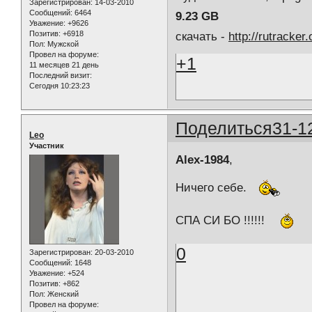
Зарегистрирован
: 14-03-2010
Сообщений:
6464
9.23 GB
Уважение:
+9626
Позитив:
+6918
скачать -
http://rutracke
Пол:
Мужской
Провел на форуме:
+1
11 месяцев 21 день
Последний визит:
Сегодня 10:23:23
Поделиться
31-1
Leo
Участник
Alex-1984
,
Ничего себе.
СПА СИ БО !!!!!!
0
Зарегистрирован
: 20-03-2010
Сообщений:
1648
Уважение:
+524
Позитив:
+862
Пол:
Женский
Провел на форуме: