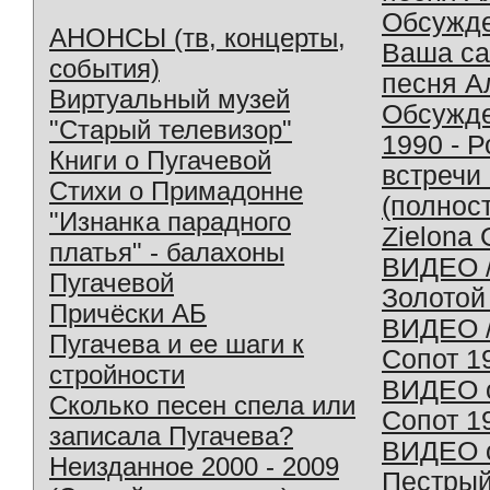
Обсужд
АНОНСЫ (тв, концерты,
Ваша с
события)
песня А
Виртуальный музей
Обсужд
"Старый телевизор"
1990 - 
Книги о Пугачевой
встречи
Стихи о Примадонне
(полнос
"Изнанка парадного
Zielona 
платья" - балахоны
ВИДЕО /
Пугачевой
Золотой
Причёски АБ
ВИДЕО /
Пугачева и ее шаги к
Сопот 1
стройности
ВИДЕО o
Сколько песен спела или
Сопот 1
записала Пугачева?
ВИДЕО o
Неизданное 2000 - 2009
Пестрый