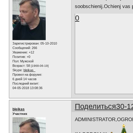
soobschienij.Ochienj vas
0
Зарегистрирован
: 05-10-2010
Сообщений:
266
Уважение:
+12
Позитив:
+0
Пол:
Мужской
Возраст:
58
[1968-06-19]
Skype:
bleikas_
Провел на форуме:
6 дней 14 часов
Последний визит:
04-05-2018 13:08:36
Поделиться
30-1
bleikas
Участник
ADMINISTRATOR,OGROM