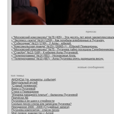
пресса:
• "Московский комсомолец" №78 (405) - Эти десять лет меня закомплексовал
• "Экспресс газета" №14 (1259) - Как погибали влюбленные в Пугачеву.
• "Собеседник" №13 (1749) - У Аллы - юбилей.
• "Комсомольская правда" №15т (26965-т) - Юбилей Примадонны.
• "Московский комсомолец" №75 - Пугачева тайно посещала Серебренникова
• "СтарХит" №13 (168) - К юбилею Аллы Пугачевой.
• "Телепрограмма" №14 (891) - Незнакомая Алла.
• "Телепрограмма" №10 (887) - Алла Пугачева опять разрешила весну.
новые сообщения:
топ темы:
АНОНСЫ (тв, концерты, события)
Виртуальный музей
"Старый телевизор"
Книги о Пугачевой
Стихи о Примадонне
"Изнанка парадного платья" - балахоны Пугачевой
Причёски АБ
Пугачева и ее шаги к стройности
Сколько песен спела или записала Пугачева?
Неизданное 2000 - 2009 (Студийные записи)
Пугачева композитор - список песен
Моё первое знакомство с Аллой