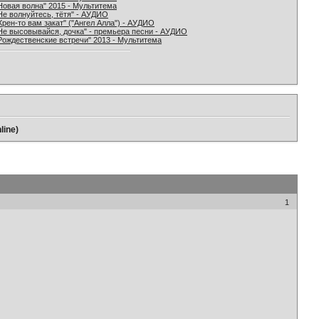
Новая волна" 2015 - Мультитема
Не волнуйтесь, тётя" - АУДИО
Хрен-то вам закат" ("Ангел Алла") - АУДИО
Не высовывайся, дочка" - премьера песни - АУДИО
Рождественские встречи" 2013 - Мультитема
line)
1