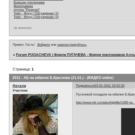
Бывшие поклонники
Фонограмма
группа "Рецитал"
Трёп - Флуд / Обсуждение (2)
Трёп - Флуд / Обсуждение (3)
тв анонсы:
Привет, Гость!
Войдите
или
зарегистрируйтесь
.
»
Forum PUGACHEVA | Форум ПУГАЧЕВА - Форум поклонников Алл
Страница:
1
2011 - АБ на юбилее Б.Краснова (21.01.) - (ВИДЕО online)
Натали
Поделиться
23-01-2011 15:52:33
Участник
Пугачевой погадали на юбилее Б.Кра
http://www.mk.ru/video/highlife/1485-pu