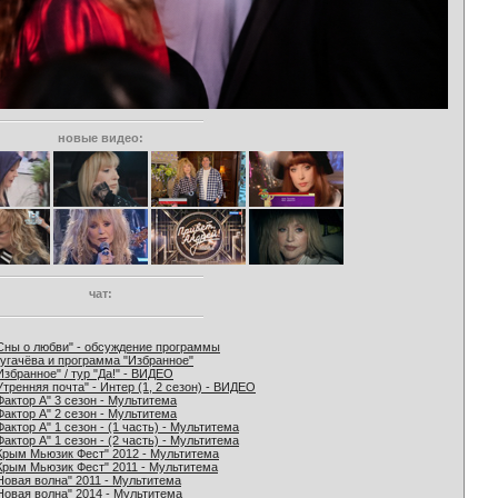
новые видео:
чат:
Сны о любви" - обсуждение программы
угачёва и программа "Избранное"
Избранное" / тур "Да!" - ВИДЕО
Утренняя почта" - Интер (1, 2 сезон) - ВИДЕО
Фактор А" 3 сезон - Мультитема
Фактор А" 2 сезон - Мультитема
Фактор А" 1 сезон - (1 часть) - Мультитема
Фактор А" 1 сезон - (2 часть) - Мультитема
Крым Мьюзик Фест" 2012 - Мультитема
Крым Мьюзик Фест" 2011 - Мультитема
Новая волна" 2011 - Мультитема
Новая волна" 2014 - Мультитема