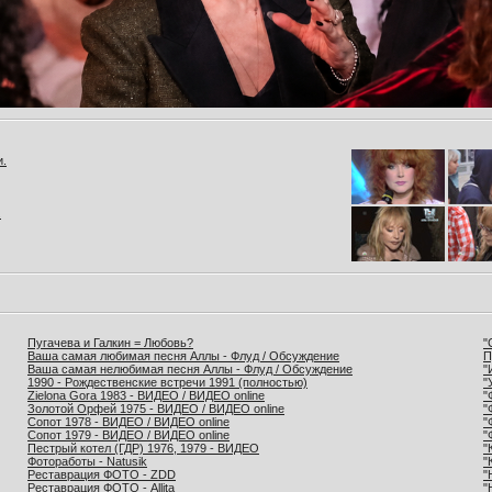
и.
.
Пугачева и Галкин = Любовь?
"
Ваша самая любимая песня Аллы - Флуд / Обсуждение
П
Ваша самая нелюбимая песня Аллы - Флуд / Обсуждение
"
1990 - Рождественские встречи 1991 (полностью)
"
Zielona Gora 1983 - ВИДЕО / ВИДЕО online
"
Золотой Орфей 1975 - ВИДЕО / ВИДЕО online
"
Сопот 1978 - ВИДЕО / ВИДЕО online
"
Сопот 1979 - ВИДЕО / ВИДЕО online
"
Пестрый котел (ГДР) 1976, 1979 - ВИДЕО
"
Фотоработы - Natusik
"
Реставрация ФОТО - ZDD
"
Реставрация ФОТО - Allita
"