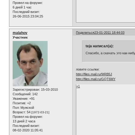
Провел на форуме:
6 дней 1 час
Последний визит:
26-06-2015 23:04:25
malahov
Поделиться
23-01-2011 18:44:03
Участник
teja написал(а):
Спасибо, а скачать это как-ни
ловите ссылки:
http://files.mail.ru/9IRB5J
http://files.mail.ru/GQT6MY
+1
Зарегистрирован
: 15-03-2010
Сообщений:
142
Уважение:
+91
Позитив:
+2
Пол:
Мужской
Возраст:
54
[1972-03-21]
Провел на форуме:
13 дней 2 часа
Последний визит:
08-02-2020 11:05:41