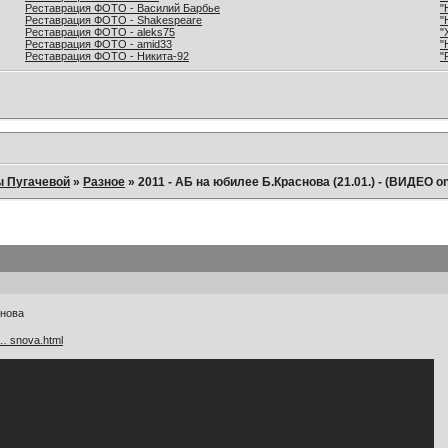
Реставрация ФОТО - Василий Барбье
"
Реставрация ФОТО - Shakespeare
"
Реставрация ФОТО - aleks75
"
Реставрация ФОТО - amid33
"
Реставрация ФОТО - Никита-92
"
ы Пугачевой
»
Разное
»
2011 - АБ на юбилее Б.Краснова (21.01.) - (ВИДЕО on
снова
 … snova.html