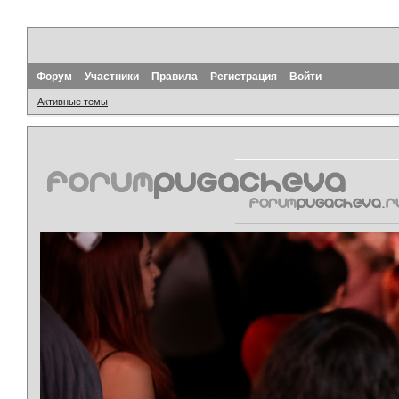
Форум
Участники
Правила
Регистрация
Войти
Активные темы