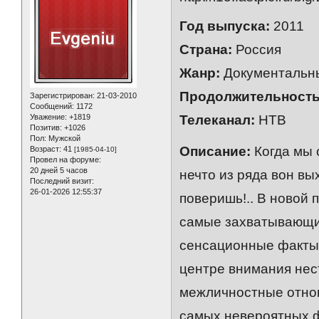
Год выпуска:
2011
Страна:
Россия
Жанр:
Документальн
Продолжительность
Зарегистрирован
: 21-03-2010
Сообщений:
1172
Уважение:
+1819
Телеканал:
НТВ
Позитив:
+1026
Пол:
Мужской
Описание:
Когда мы 
Возраст:
41
[1985-04-10]
Провел на форуме:
20 дней 5 часов
нечто из ряда вон в
Последний визит:
26-01-2026 12:55:37
поверишь!.. В новой
самые захватывающие
сенсационные факты,
центре внимания не
межличностные отнош
самых невероятных ф