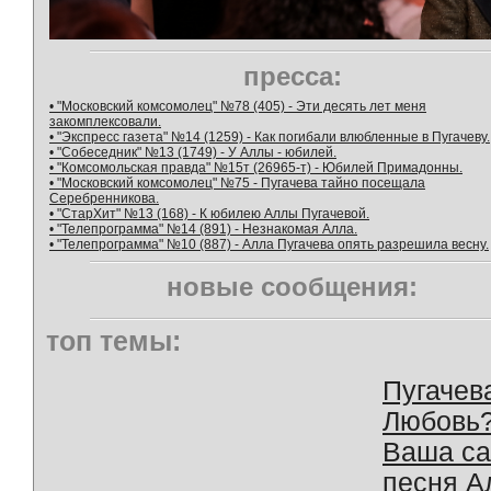
пресса:
• "Московский комсомолец" №78 (405) - Эти десять лет меня
закомплексовали.
• "Экспресс газета" №14 (1259) - Как погибали влюбленные в Пугачеву.
• "Собеседник" №13 (1749) - У Аллы - юбилей.
• "Комсомольская правда" №15т (26965-т) - Юбилей Примадонны.
• "Московский комсомолец" №75 - Пугачева тайно посещала
Серебренникова.
• "СтарХит" №13 (168) - К юбилею Аллы Пугачевой.
• "Телепрограмма" №14 (891) - Незнакомая Алла.
• "Телепрограмма" №10 (887) - Алла Пугачева опять разрешила весну.
новые сообщения:
топ темы:
Пугачев
Любовь
Ваша с
песня А