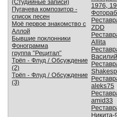
(Студийные записи)
1976, 1
Пугачева композитор -
Фотораб
список песен
Реставр
Моё первое знакомство с
ZDD
Аллой
Реставр
Бывшие поклонники
Allita
Фонограмма
Реставр
группа "Рецитал"
Василий
Трёп - Флуд / Обсуждение
Реставр
(2)
Shakesp
Трёп - Флуд / Обсуждение
Реставр
(3)
aleks75
Реставр
amid33
Реставр
Никита-