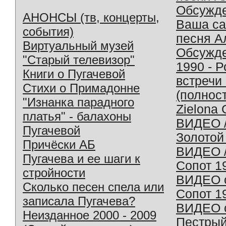
Обсужд
АНОНСЫ (тв, концерты,
Ваша с
события)
песня А
Виртуальный музей
Обсужд
"Старый телевизор"
1990 - 
Книги о Пугачевой
встречи
Стихи о Примадонне
(полнос
"Изнанка парадного
Zielona 
платья" - балахоны
ВИДЕО /
Пугачевой
Золотой
Причёски АБ
ВИДЕО /
Пугачева и ее шаги к
Сопот 1
стройности
ВИДЕО o
Сколько песен спела или
Сопот 1
записала Пугачева?
ВИДЕО o
Неизданное 2000 - 2009
Пестрый