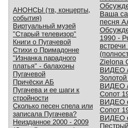
Обсужд
АНОНСЫ (тв, концерты,
Ваша с
события)
песня А
Виртуальный музей
Обсужд
"Старый телевизор"
1990 - 
Книги о Пугачевой
встречи
Стихи о Примадонне
(полнос
"Изнанка парадного
Zielona 
платья" - балахоны
ВИДЕО /
Пугачевой
Золотой
Причёски АБ
ВИДЕО /
Пугачева и ее шаги к
Сопот 1
стройности
ВИДЕО o
Сколько песен спела или
Сопот 1
записала Пугачева?
ВИДЕО o
Неизданное 2000 - 2009
Пестрый