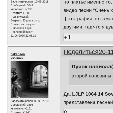
но платье именно то,
Зарегистрирован
: 12-06-2011
Сообщений:
3649
Уважение:
+7732
видео песни "Очень х
Позитив:
+1580
Пол:
Мужской
фотографии не заметн
Возраст:
33
[1993-04-01]
Провел на форуме:
другими, так что я д
5 месяцев 4 дня
Последний визит:
+1
21-06-2026 22:05:19
Поделиться
20-1
hakanson
Участник
Пучок написал(
второй половины 
Да,
LJLP 1064 14 Sov
Зарегистрирован
: 06-05-2010
представлена песне
Сообщений:
1695
Уважение:
+1131
0
Позитив:
+1445