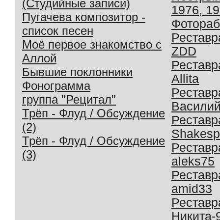
(Студийные записи)
1976, 1
Пугачева композитор -
Фотораб
список песен
Реставр
Моё первое знакомство с
ZDD
Аллой
Реставр
Бывшие поклонники
Allita
Фонограмма
Реставр
группа "Рецитал"
Василий
Трёп - Флуд / Обсуждение
Реставр
(2)
Shakesp
Трёп - Флуд / Обсуждение
Реставр
(3)
aleks75
Реставр
amid33
Реставр
Никита-