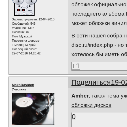
обложек официальной
последнего альбома 
Зарегистрирован
: 12-04-2010
может обложки винило
Сообщений:
546
Уважение:
+316
Позитив:
+6
В сети нашел собран
Пол:
Мужской
Провел на форуме:
disc.ru/index.php
- но 
1 месяц 13 дней
Последний визит:
хотелось бы иметь о
29-07-2016 14:26:42
+1
Поделиться
19-0
MaksDavidoff
Участник
Amber
, такая тема у
обложки дисков
0