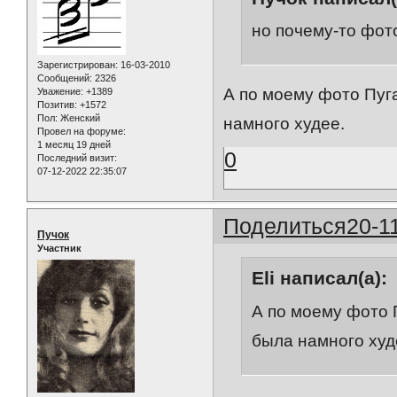
но почему-то фот
Зарегистрирован
: 16-03-2010
Сообщений:
2326
А по моему фото Пуга
Уважение:
+1389
Позитив:
+1572
Пол:
Женский
намного худее.
Провел на форуме:
1 месяц 19 дней
0
Последний визит:
07-12-2022 22:35:07
Поделиться
20-1
Пучок
Участник
Eli написал(а):
А по моему фото 
была намного худ