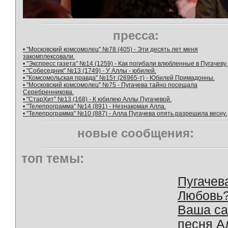
пресса:
• "Московский комсомолец" №78 (405) - Эти десять лет меня
закомплексовали.
• "Экспресс газета" №14 (1259) - Как погибали влюбленные в Пугачеву.
• "Собеседник" №13 (1749) - У Аллы - юбилей.
• "Комсомольская правда" №15т (26965-т) - Юбилей Примадонны.
• "Московский комсомолец" №75 - Пугачева тайно посещала
Серебренникова.
• "СтарХит" №13 (168) - К юбилею Аллы Пугачевой.
• "Телепрограмма" №14 (891) - Незнакомая Алла.
• "Телепрограмма" №10 (887) - Алла Пугачева опять разрешила весну.
новые сообщения:
топ темы:
Пугачев
Любовь
Ваша с
песня А