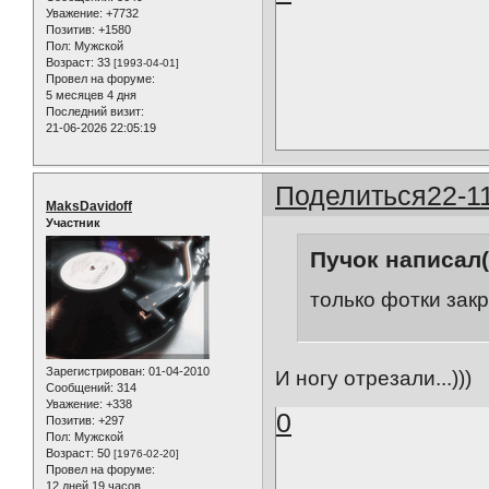
Уважение:
+7732
Позитив:
+1580
Пол:
Мужской
Возраст:
33
[1993-04-01]
Провел на форуме:
5 месяцев 4 дня
Последний визит:
21-06-2026 22:05:19
Поделиться
22-1
MaksDavidoff
Участник
Пучок написал(
только фотки зак
Зарегистрирован
: 01-04-2010
И ногу отрезали...)))
Сообщений:
314
Уважение:
+338
0
Позитив:
+297
Пол:
Мужской
Возраст:
50
[1976-02-20]
Провел на форуме:
12 дней 19 часов