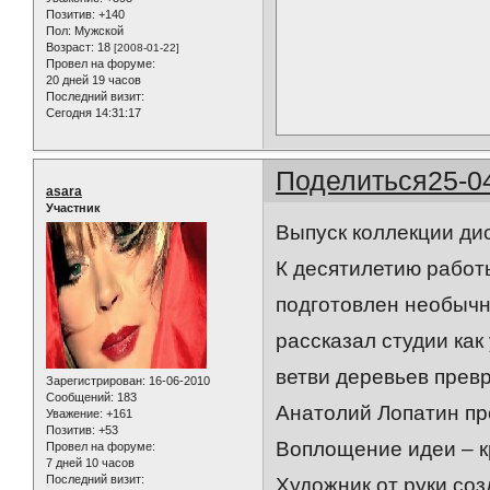
Позитив:
+140
Пол:
Мужской
Возраст:
18
[2008-01-22]
Провел на форуме:
20 дней 19 часов
Последний визит:
Сегодня 14:31:17
Поделиться
25-0
asara
Участник
Выпуск коллекции ди
К десятилетию работ
подготовлен необычн
рассказал студии как
ветви деревьев прев
Зарегистрирован
: 16-06-2010
Сообщений:
183
Анатолий Лопатин про
Уважение:
+161
Позитив:
+53
Воплощение идеи – к
Провел на форуме:
7 дней 10 часов
Последний визит:
Художник от руки соз