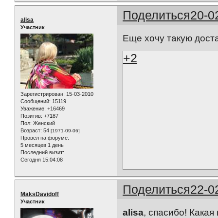
Поделиться
20-0
alisa
Участник
Еще хочу такую доста
+2
Зарегистрирован
: 15-03-2010
Сообщений:
15119
Уважение:
+16469
Позитив:
+7187
Пол:
Женский
Возраст:
54
[1971-09-06]
Провел на форуме:
5 месяцев 1 день
Последний визит:
Сегодня 15:04:08
Поделиться
22-0
MaksDavidoff
Участник
alisa
, спасибо! Кака