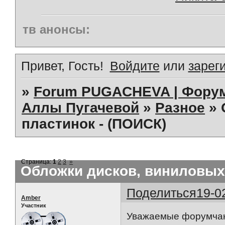
тв анонсы:
Привет, Гость!
Войдите
или
зарег
»
Forum PUGACHEVA | Форум
Аллы Пугачевой
»
Разное
»
пластинок - (ПОИСК)
Страница:
1
2
3
»
Обложки дисков, виниловых 
Поделиться
19-0
Amber
Участник
Уважаемые форумчане