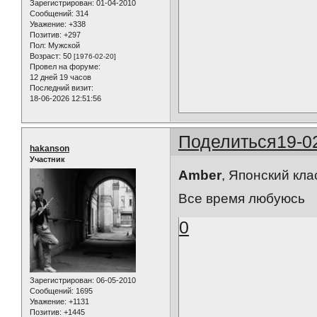
Зарегистрирован
: 01-04-2010
Сообщений:
314
Уважение:
+338
Позитив:
+297
Пол:
Мужской
Возраст:
50
[1976-02-20]
Провел на форуме:
12 дней 19 часов
Последний визит:
18-06-2026 12:51:56
Поделиться
19-0
hakanson
Участник
Amber
, Японский классный...
Все время любуюсь
0
Зарегистрирован
: 06-05-2010
Сообщений:
1695
Уважение:
+1131
Позитив:
+1445