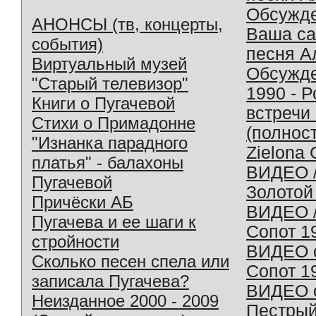
Обсужд
АНОНСЫ (тв, концерты,
Ваша с
события)
песня А
Виртуальный музей
Обсужд
"Старый телевизор"
1990 - 
Книги о Пугачевой
встречи
Стихи о Примадонне
(полнос
"Изнанка парадного
Zielona 
платья" - балахоны
ВИДЕО /
Пугачевой
Золотой
Причёски АБ
ВИДЕО /
Пугачева и ее шаги к
Сопот 1
стройности
ВИДЕО o
Сколько песен спела или
Сопот 1
записала Пугачева?
ВИДЕО o
Неизданное 2000 - 2009
Пестрый