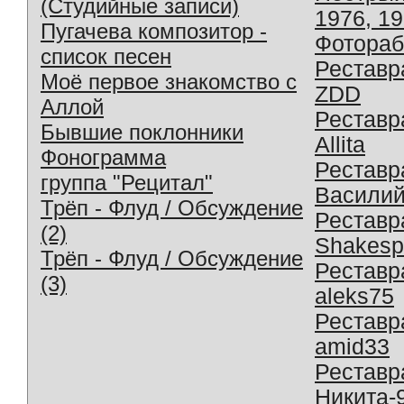
(Студийные записи)
1976, 1
Пугачева композитор -
Фотораб
список песен
Реставр
Моё первое знакомство с
ZDD
Аллой
Реставр
Бывшие поклонники
Allita
Фонограмма
Реставр
группа "Рецитал"
Василий
Трёп - Флуд / Обсуждение
Реставр
(2)
Shakesp
Трёп - Флуд / Обсуждение
Реставр
(3)
aleks75
Реставр
amid33
Реставр
Никита-