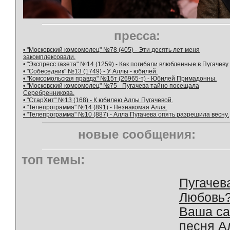
пресса:
• "Московский комсомолец" №78 (405) - Эти десять лет меня
закомплексовали.
• "Экспресс газета" №14 (1259) - Как погибали влюбленные в Пугачеву.
• "Собеседник" №13 (1749) - У Аллы - юбилей.
• "Комсомольская правда" №15т (26965-т) - Юбилей Примадонны.
• "Московский комсомолец" №75 - Пугачева тайно посещала
Серебренникова.
• "СтарХит" №13 (168) - К юбилею Аллы Пугачевой.
• "Телепрограмма" №14 (891) - Незнакомая Алла.
• "Телепрограмма" №10 (887) - Алла Пугачева опять разрешила весну.
новые сообщения:
топ темы:
Пугачев
Любовь
Ваша с
песня А