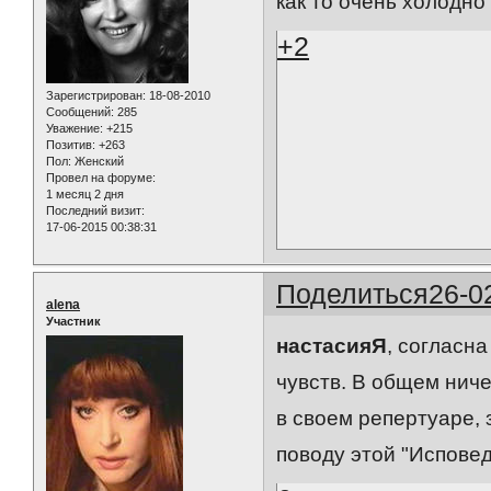
как то очень холодно
+2
Зарегистрирован
: 18-08-2010
Сообщений:
285
Уважение:
+215
Позитив:
+263
Пол:
Женский
Провел на форуме:
1 месяц 2 дня
Последний визит:
17-06-2015 00:38:31
Поделиться
26-0
alena
Участник
настасияЯ
, согласн
чувств. В общем ниче
в своем репертуаре, 
поводу этой "Исповед