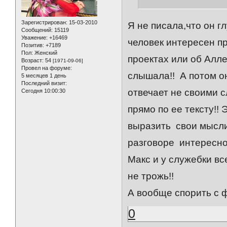
Зарегистрирован
: 15-03-2010
Я не писала,что он г
Сообщений:
15119
Уважение:
+16469
человек интересен пр
Позитив:
+7189
Пол:
Женский
проектах или об Алле
Возраст:
54
[1971-09-06]
Провел на форуме:
слышала!! А потом он
5 месяцев 1 день
Последний визит:
отвечает не своими 
Сегодня 10:00:30
прямо по ее тексту!!
выразить свои мысли
разговоре интересно,
Макс и у служебки вс
не трожь!!
А вообще спорить с 
0