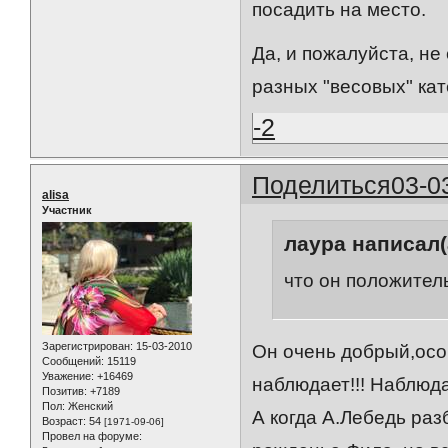
посадить на место.
Да, и пожалуйста, не
разных "весовых" кат
-2
Поделиться
03-0
alisa
Участник
лаура написал(
что он положител
Зарегистрирован
: 15-03-2010
Он очень добрый,особ
Сообщений:
15119
Уважение:
+16469
наблюдает!!! Наблюда
Позитив:
+7189
Пол:
Женский
А когда А.Лебедь раз
Возраст:
54
[1971-09-06]
Провел на форуме: