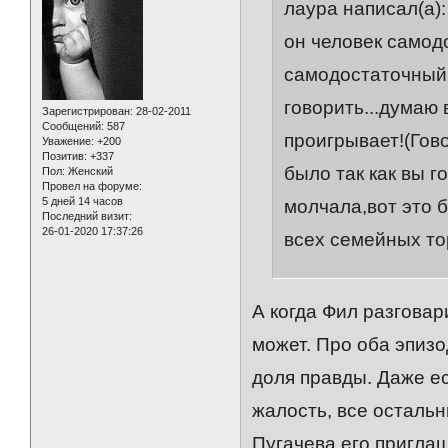
лаура написал(а):
он человек самод
самодостаточный 
говорить...думаю
Зарегистрирован
: 28-02-2011
Сообщений:
587
проигрывает!(Гово
Уважение:
+200
Позитив:
+337
было так как вы 
Пол:
Женский
Провел на форуме:
5 дней 14 часов
молчала,вот это б
Последний визит:
26-01-2020 17:37:26
всех семейных тор
А когда Фил разговар
может. Про оба эпизо
доля правды. Даже ес
жалость, все остальн
Пугачева его приглаш