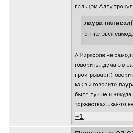
пальцем Аллу тронул
лаура написал(
он человек самод
А Киркоров не самод
говорить...думаю в с
проигрывает!(Говорит
как вы говорите
лаур
было лучше и никуда 
торжествах...как-то н
+1