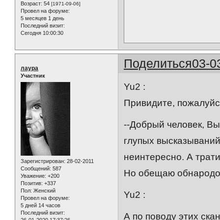
Возраст:
54
[1971-09-06]
Провел на форуме:
5 месяцев 1 день
Последний визит:
Сегодня 10:00:30
Поделиться
03-0
лаура
Участник
Yu2 :
Привидите, пожалуйст
--Добрый человек, Вы
глупых высказываний
неинтересно. А трати
Зарегистрирован
: 28-02-2011
Сообщений:
587
Но обещаю обнародова
Уважение:
+200
Позитив:
+337
Пол:
Женский
Yu2 :
Провел на форуме:
5 дней 14 часов
Последний визит:
А по поводу этих ска
26-01-2020 17:37:26