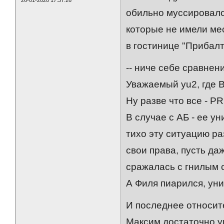
обильно муссировало
которые не имели мес
в гостинице "Прибалт
-- ниче себе сравнен
Уважаемый yu2, где 
Ну разве что все - P
В случае с АБ - ее у
тихо эту ситуацию ра
свои права, пусть да
сражалась с гнилым 
А Филя пиарился, уни
И последнее относит
Максим достаточно ум