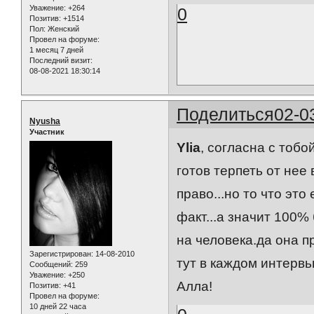
Уважение:
+264
0
Позитив:
+1514
Пол:
Женский
Провел на форуме:
1 месяц 7 дней
Последний визит:
08-08-2021 18:30:14
Поделиться
02-0
Nyusha
Участник
Ylia
, согласна с тобо
готов терпеть от нее 
право...но то что это 
факт...а значит 100%
на человека.да она п
Зарегистрирован
: 14-08-2010
тут в каждом интервь
Сообщений:
259
Уважение:
+250
Алла!
Позитив:
+41
Провел на форуме:
10 дней 22 часа