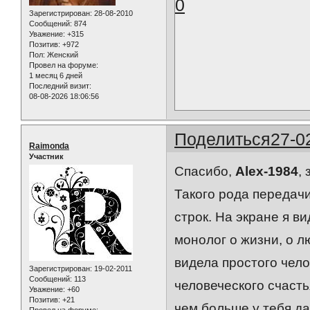
0
Зарегистрирован
: 28-08-2010
Сообщений:
874
Уважение:
+315
Позитив:
+972
Пол:
Женский
Провел на форуме:
1 месяц 6 дней
Последний визит:
08-08-2026 18:06:56
Поделиться
27-0
Raimonda
Участник
Спасибо,
Alex-1984
,
Такого рода передач
строк. На экране я 
монолог о жизни, о лю
видела простого чело
Зарегистрирован
: 19-02-2011
Сообщений:
113
человеческого счастья
Уважение:
+60
Позитив:
+21
чем больше у тебя да