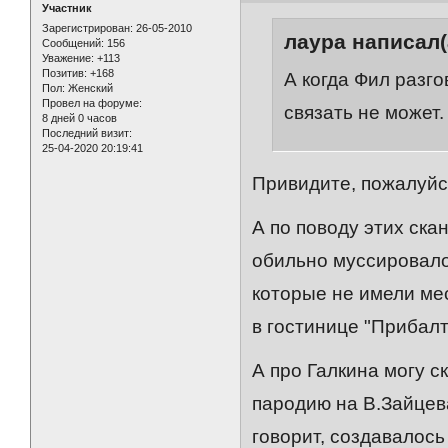
Участник
Зарегистрирован
: 26-05-2010
лаура написал(
Сообщений:
156
Уважение:
+113
Позитив:
+168
А когда Фил разго
Пол:
Женский
Провел на форуме:
связать не может.
8 дней 0 часов
Последний визит:
25-04-2020 20:19:41
Привидите, пожалуйст
А по поводу этих ска
обильно муссировало
которые не имели мес
в гостинице "Прибалт
А про Галкина могу с
пародию на В.Зайцев
говорит, создавалось