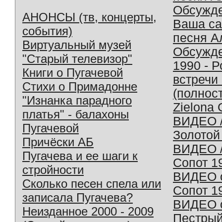
Обсужд
АНОНСЫ (тв, концерты,
Ваша с
события)
песня А
Виртуальный музей
Обсужд
"Старый телевизор"
1990 - 
Книги о Пугачевой
встречи
Стихи о Примадонне
(полнос
"Изнанка парадного
Zielona 
платья" - балахоны
ВИДЕО /
Пугачевой
Золотой
Причёски АБ
ВИДЕО /
Пугачева и ее шаги к
Сопот 1
стройности
ВИДЕО o
Сколько песен спела или
Сопот 1
записала Пугачева?
ВИДЕО o
Неизданное 2000 - 2009
Пестрый