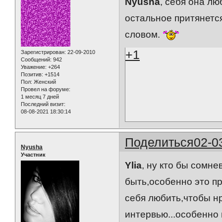
Nyusha
, себя она л
остальное притянетс
словом.
+1
Зарегистрирован
: 22-09-2010
Сообщений:
942
Уважение:
+264
Позитив:
+1514
Пол:
Женский
Провел на форуме:
1 месяц 7 дней
Последний визит:
08-08-2021 18:30:14
Поделиться
02-0
Nyusha
Участник
Ylia
, ну кто бы сомне
быть,особенно это пр
себя любить,чтобы н
интервью...особенно 