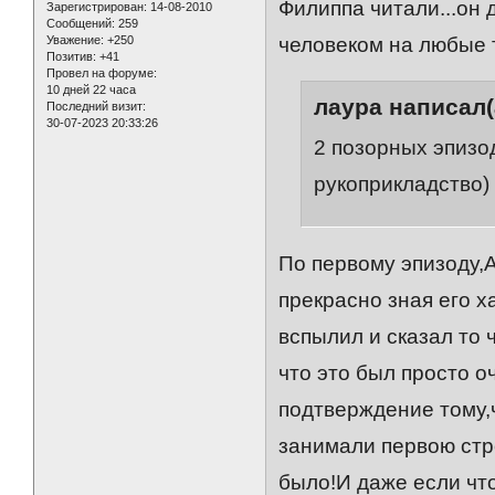
Филиппа читали...он 
Зарегистрирован
: 14-08-2010
Сообщений:
259
Уважение:
+250
человеком на любые
Позитив:
+41
Провел на форуме:
10 дней 22 часа
лаура написал(
Последний визит:
30-07-2023 20:33:26
2 позорных эпизо
рукоприкладство)
По первому эпизоду,
прекрасно зная его х
вспылил и сказал то 
что это был просто о
подтверждение тому,ч
занимали первою стро
было!И даже если чт