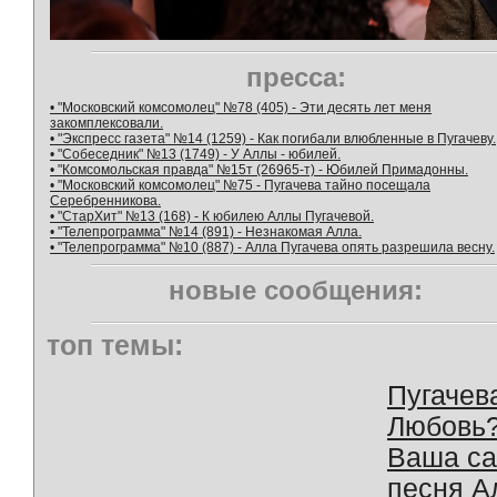
пресса:
• "Московский комсомолец" №78 (405) - Эти десять лет меня
закомплексовали.
• "Экспресс газета" №14 (1259) - Как погибали влюбленные в Пугачеву.
• "Собеседник" №13 (1749) - У Аллы - юбилей.
• "Комсомольская правда" №15т (26965-т) - Юбилей Примадонны.
• "Московский комсомолец" №75 - Пугачева тайно посещала
Серебренникова.
• "СтарХит" №13 (168) - К юбилею Аллы Пугачевой.
• "Телепрограмма" №14 (891) - Незнакомая Алла.
• "Телепрограмма" №10 (887) - Алла Пугачева опять разрешила весну.
новые сообщения:
топ темы:
Пугачев
Любовь
Ваша с
песня А