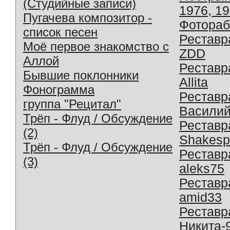
(Студийные записи)
1976, 1
Пугачева композитор -
Фотораб
список песен
Реставр
Моё первое знакомство с
ZDD
Аллой
Реставр
Бывшие поклонники
Allita
Фонограмма
Реставр
группа "Рецитал"
Василий
Трёп - Флуд / Обсуждение
Реставр
(2)
Shakesp
Трёп - Флуд / Обсуждение
Реставр
(3)
aleks75
Реставр
amid33
Реставр
Никита-