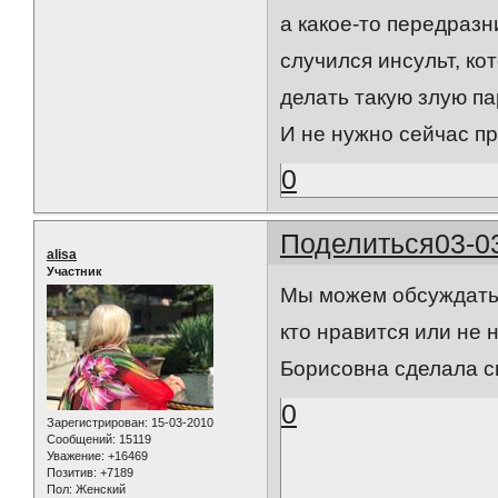
а какое-то передразн
случился инсульт, ко
делать такую злую п
И не нужно сейчас п
0
Поделиться
03-0
alisa
Участник
Мы можем обсуждать 
кто нравится или не 
Борисовна сделала с
0
Зарегистрирован
: 15-03-2010
Сообщений:
15119
Уважение:
+16469
Позитив:
+7189
Пол:
Женский