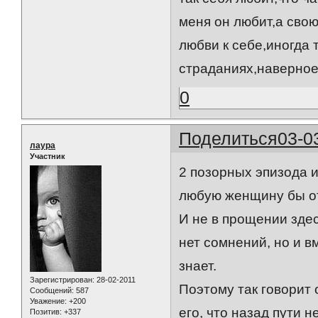
меня он любит,а свою
любви к себе,иногда т
страданиях,наверное 
0
Поделиться
03-0
лаура
Участник
2 позорных эпизода и
любую женщину бы от
И не в прощении здес
нет сомнений, но и в
знает.
Зарегистрирован
: 28-02-2011
Поэтому так говорит 
Сообщений:
587
Уважение:
+200
его, что назад пути н
Позитив:
+337