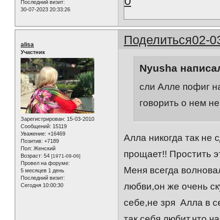
0
Последний визит:
30-07-2023 20:33:26
Поделиться
02-0
alisa
Участник
Nyusha написал
сли Алле пофиг на
говорить о нем не
Зарегистрирован
: 15-03-2010
Сообщений:
15119
Уважение:
+16469
Алла никогда так не 
Позитив:
+7189
Пол:
Женский
прощает!! Простить э
Возраст:
54
[1971-09-06]
Провел на форуме:
Меня всегда волновал
5 месяцев 1 день
Последний визит:
любви,он же очень ск
Сегодня 10:00:30
себе,не зря Алла в 
так себя любит,что ча