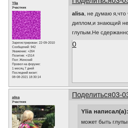
Поделиться
03-0
Ylia
Участник
alisa
, не думаю я,чт
диплом,и знающий не
глупым.Не сдержанно
0
Зарегистрирован
: 22-09-2010
Сообщений:
942
Уважение:
+264
Позитив:
+1514
Пол:
Женский
Провел на форуме:
1 месяц 7 дней
Последний визит:
08-08-2021 18:30:14
Поделиться
03-0
alisa
Участник
Ylia написал(а)
может быть глуп