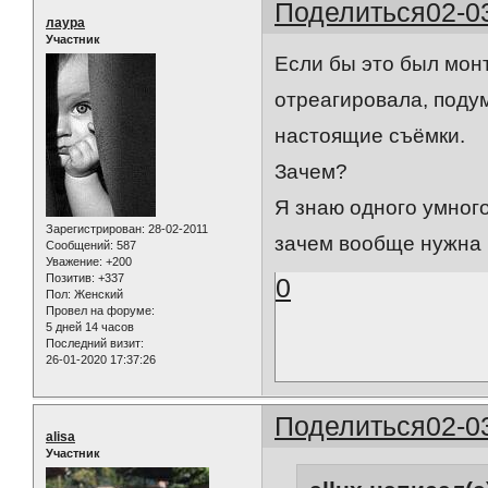
Поделиться
02-0
лаура
Участник
Если бы это был монт
отреагировала, подум
настоящие съёмки.
Зачем?
Я знаю одного умного
Зарегистрирован
: 28-02-2011
зачем вообще нужна 
Сообщений:
587
Уважение:
+200
Позитив:
+337
0
Пол:
Женский
Провел на форуме:
5 дней 14 часов
Последний визит:
26-01-2020 17:37:26
Поделиться
02-0
alisa
Участник