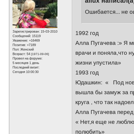
allux написал(а
Ошибается... не о
Зарегистрирован
: 15-03-2010
1992 год
Сообщений:
15119
Уважение:
+16469
Алла Пугачева :» Я м
Позитив:
+7189
Пол:
Женский
врачи и поняла,что н
Возраст:
54
[1971-09-06]
Провел на форуме:
жизни упустила»
5 месяцев 1 день
Последний визит:
1993 год
Сегодня 10:00:30
Юдашкин: « Под новы
вышла бы замуж за п
круга , что так надое
Алла Пугачева перед
« Нет,я еще не любл
полюбить»