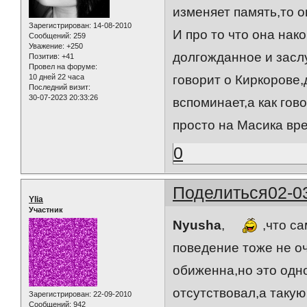
изменяет память,то о
Зарегистрирован
: 14-08-2010
И про то что она нак
Сообщений:
259
Уважение:
+250
долгожданное и заслу
Позитив:
+41
Провел на форуме:
10 дней 22 часа
говорит о Киркорове,
Последний визит:
30-07-2023 20:33:26
вспоминает,а как гово
просто на Масика вр
0
Поделиться
02-0
Ylia
Участник
Nyusha
,
,что са
поведение тоже не оч
обиженна,но это одн
отсутствовал,а такую
Зарегистрирован
: 22-09-2010
Сообщений:
942