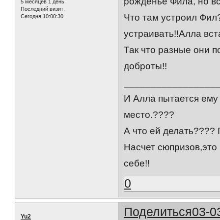
рожденье Фила, но вс
5 месяцев 1 день
Последний визит:
Что там устроил Фил
Сегодня 10:00:30
устраивать!!Алла вста
Так что разные они 
доброты!!
__________________
И Алла пытается ему 
место.????
А что ей делать???? 
Насчет сюпризов,это 
себе!!
0
Поделиться
03-0
Yu2