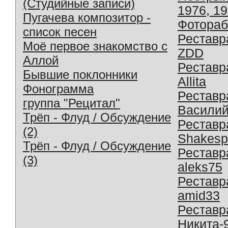
(Студийные записи)
1976, 1
Пугачева композитор -
Фотораб
список песен
Реставр
Моё первое знакомство с
ZDD
Аллой
Реставр
Бывшие поклонники
Allita
Фонограмма
Реставр
группа "Рецитал"
Василий
Трёп - Флуд / Обсуждение
Реставр
(2)
Shakesp
Трёп - Флуд / Обсуждение
Реставр
(3)
aleks75
Реставр
amid33
Реставр
Никита-