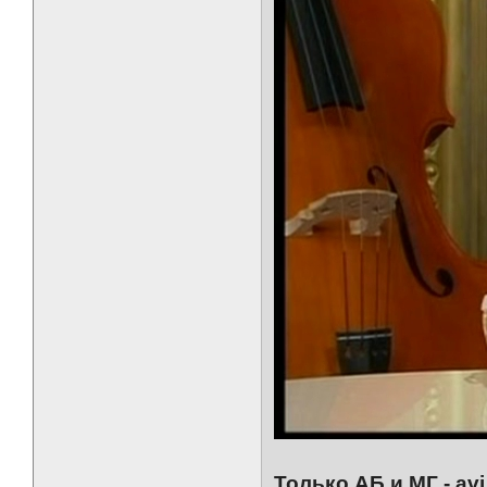
Только АБ и МГ - av