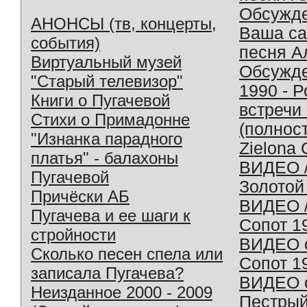
Обсужд
АНОНСЫ (тв, концерты,
Ваша с
события)
песня А
Виртуальный музей
Обсужд
"Старый телевизор"
1990 - 
Книги о Пугачевой
встречи
Стихи о Примадонне
(полнос
"Изнанка парадного
Zielona 
платья" - балахоны
ВИДЕО /
Пугачевой
Золотой
Причёски АБ
ВИДЕО /
Пугачева и ее шаги к
Сопот 1
стройности
ВИДЕО o
Сколько песен спела или
Сопот 1
записала Пугачева?
ВИДЕО o
Неизданное 2000 - 2009
Пестрый