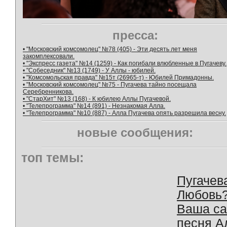
пресса:
• "Московский комсомолец" №78 (405) - Эти десять лет меня
закомплексовали.
• "Экспресс газета" №14 (1259) - Как погибали влюбленные в Пугачеву.
• "Собеседник" №13 (1749) - У Аллы - юбилей.
• "Комсомольская правда" №15т (26965-т) - Юбилей Примадонны.
• "Московский комсомолец" №75 - Пугачева тайно посещала
Серебренникова.
• "СтарХит" №13 (168) - К юбилею Аллы Пугачевой.
• "Телепрограмма" №14 (891) - Незнакомая Алла.
• "Телепрограмма" №10 (887) - Алла Пугачева опять разрешила весну.
новые сообщения:
топ темы:
Пугачев
Любовь
Ваша с
песня А