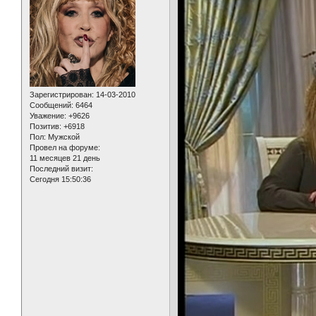
Зарегистрирован
: 14-03-2010
Сообщений:
6464
Уважение:
+9626
Позитив:
+6918
Пол:
Мужской
Провел на форуме:
11 месяцев 21 день
Последний визит:
Сегодня 15:50:36