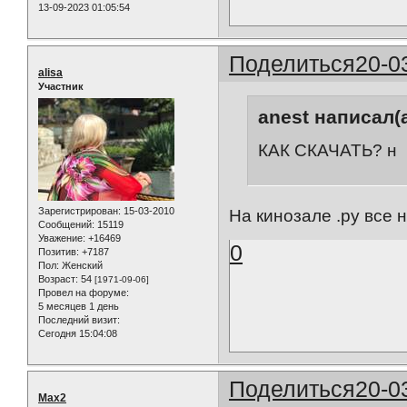
13-09-2023 01:05:54
Поделиться
20-0
alisa
Участник
anest написал(а
КАК СКАЧАТЬ? н
Зарегистрирован
: 15-03-2010
На кинозале .ру все 
Сообщений:
15119
Уважение:
+16469
0
Позитив:
+7187
Пол:
Женский
Возраст:
54
[1971-09-06]
Провел на форуме:
5 месяцев 1 день
Последний визит:
Сегодня 15:04:08
Поделиться
20-0
Max2