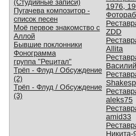
(Студийные записи)
1976, 1
Пугачева композитор -
Фотораб
список песен
Реставр
Моё первое знакомство с
ZDD
Аллой
Реставр
Бывшие поклонники
Allita
Фонограмма
Реставр
группа "Рецитал"
Василий
Трёп - Флуд / Обсуждение
Реставр
(2)
Shakesp
Трёп - Флуд / Обсуждение
Реставр
(3)
aleks75
Реставр
amid33
Реставр
Никита-