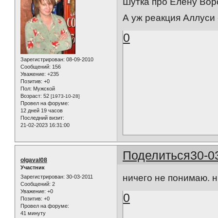
Шутка про Елену Воро
А уж реакция Аллуси 
0
Зарегистрирован
: 08-09-2010
Сообщений:
156
Уважение:
+235
Позитив:
+0
Пол:
Мужской
Возраст:
52
[1973-10-28]
Провел на форуме:
12 дней 19 часов
Последний визит:
21-02-2023 16:31:00
Поделиться
30-0
olgaval08
Участник
ничего не понимаю. н
Зарегистрирован
: 30-03-2011
Сообщений:
2
Уважение:
+0
0
Позитив:
+0
Провел на форуме:
41 минуту