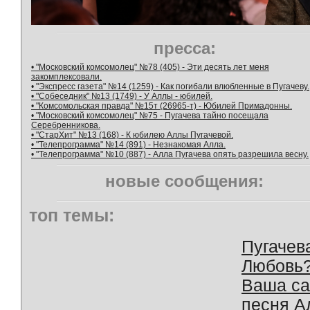
пресса:
• "Московский комсомолец" №78 (405) - Эти десять лет меня
закомплексовали.
• "Экспресс газета" №14 (1259) - Как погибали влюбленные в Пугачеву.
• "Собеседник" №13 (1749) - У Аллы - юбилей.
• "Комсомольская правда" №15т (26965-т) - Юбилей Примадонны.
• "Московский комсомолец" №75 - Пугачева тайно посещала
Серебренникова.
• "СтарХит" №13 (168) - К юбилею Аллы Пугачевой.
• "Телепрограмма" №14 (891) - Незнакомая Алла.
• "Телепрограмма" №10 (887) - Алла Пугачева опять разрешила весну.
новые сообщения:
топ темы:
Пугачев
Любовь
Ваша с
песня А