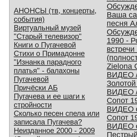
Обсужд
АНОНСЫ (тв, концерты,
Ваша с
события)
песня А
Виртуальный музей
Обсужд
"Старый телевизор"
1990 - 
Книги о Пугачевой
встречи
Стихи о Примадонне
(полнос
"Изнанка парадного
Zielona 
платья" - балахоны
ВИДЕО /
Пугачевой
Золотой
Причёски АБ
ВИДЕО /
Пугачева и ее шаги к
Сопот 1
стройности
ВИДЕО o
Сколько песен спела или
Сопот 1
записала Пугачева?
ВИДЕО o
Неизданное 2000 - 2009
Пестрый