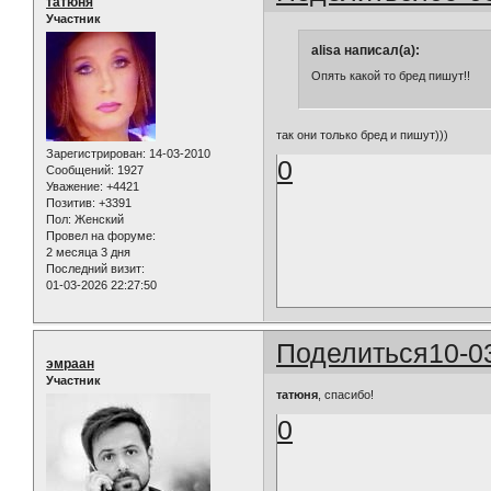
татюня
Участник
alisa написал(а):
Опять какой то бред пишут!!
так они только бред и пишут)))
Зарегистрирован
: 14-03-2010
0
Сообщений:
1927
Уважение:
+4421
Позитив:
+3391
Пол:
Женский
Провел на форуме:
2 месяца 3 дня
Последний визит:
01-03-2026 22:27:50
Поделиться
10-0
эмраан
Участник
татюня
, спасибо!
0