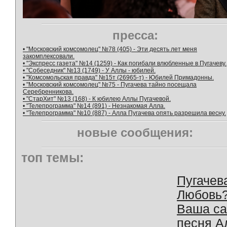
пресса:
• "Московский комсомолец" №78 (405) - Эти десять лет меня
закомплексовали.
• "Экспресс газета" №14 (1259) - Как погибали влюбленные в Пугачеву.
• "Собеседник" №13 (1749) - У Аллы - юбилей.
• "Комсомольская правда" №15т (26965-т) - Юбилей Примадонны.
• "Московский комсомолец" №75 - Пугачева тайно посещала
Серебренникова.
• "СтарХит" №13 (168) - К юбилею Аллы Пугачевой.
• "Телепрограмма" №14 (891) - Незнакомая Алла.
• "Телепрограмма" №10 (887) - Алла Пугачева опять разрешила весну.
новые сообщения:
топ темы:
Пугачев
Любовь
Ваша с
песня А