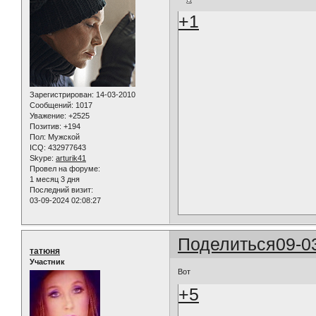
+1
Зарегистрирован
: 14-03-2010
Сообщений:
1017
Уважение:
+2525
Позитив:
+194
Пол:
Мужской
ICQ:
432977643
Skype:
arturik41
Провел на форуме:
1 месяц 3 дня
Последний визит:
03-09-2024 02:08:27
Поделиться
09-0
татюня
Участник
Вот
+5