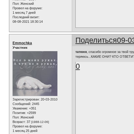
Пол:
Женский
Провел на форуме:
1 месяц 7 дней
Последний визит:
08-08-2021 18:30:14
Поделиться
09-0
Emmochka
Участник
татюня
, спасибо огромное за твой тру
теряюсь...КАКИЕ ОНИ? КТО ОТВЕТИ
0
Зарегистрирован
: 20-03-2010
Сообщений:
2445
Уважение:
+351
Позитив:
+2599
Пол:
Женский
Возраст:
37
[1988-12-06]
Провел на форуме:
1 месяц 25 дней