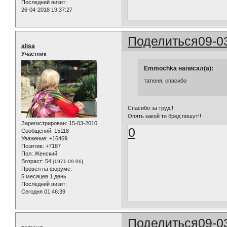
Последний визит:
26-04-2018 19:37:27
Поделиться
09-0
alisa
Участник
Emmochka написал(а):
татюня, спасибо
Спасибо за труд!!
Опять какой то бред пишут!!
Зарегистрирован
: 15-03-2010
0
Сообщений:
15118
Уважение:
+16469
Позитив:
+7187
Пол:
Женский
Возраст:
54
[1971-09-06]
Провел на форуме:
5 месяцев 1 день
Последний визит:
Сегодня 01:46:39
Поделиться
09-0