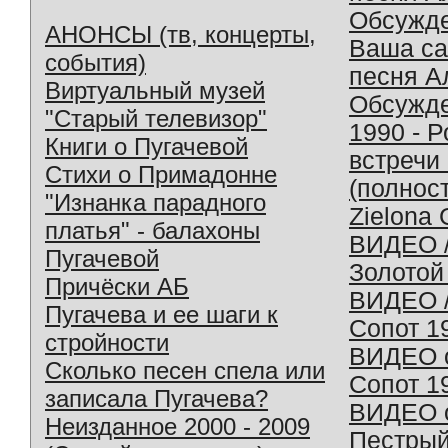
Обсужд
АНОНСЫ (тв, концерты,
Ваша с
события)
песня А
Виртуальный музей
Обсужд
"Старый телевизор"
1990 - 
Книги о Пугачевой
встречи
Стихи о Примадонне
(полнос
"Изнанка парадного
Zielona 
платья" - балахоны
ВИДЕО /
Пугачевой
Золотой
Причёски АБ
ВИДЕО /
Пугачева и ее шаги к
Сопот 1
стройности
ВИДЕО o
Сколько песен спела или
Сопот 1
записала Пугачева?
ВИДЕО o
Неизданное 2000 - 2009
Пестрый