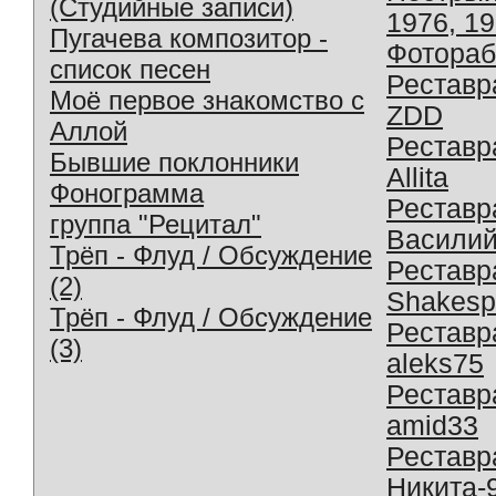
(Студийные записи)
1976, 1
Пугачева композитор -
Фотораб
список песен
Реставр
Моё первое знакомство с
ZDD
Аллой
Реставр
Бывшие поклонники
Allita
Фонограмма
Реставр
группа "Рецитал"
Василий
Трёп - Флуд / Обсуждение
Реставр
(2)
Shakesp
Трёп - Флуд / Обсуждение
Реставр
(3)
aleks75
Реставр
amid33
Реставр
Никита-