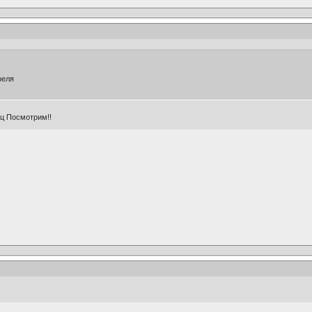
реля
вц Посмотрим!!