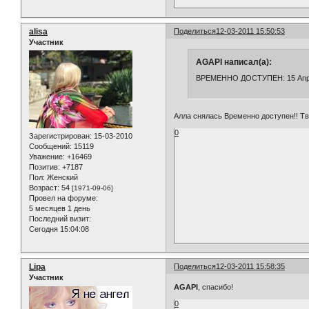
alisa
Поделиться
12-03-2011 15:50:53
Участник
AGAPI написал(а):
ВРЕМЕННО ДОСТУПЕН: 15 Ап
Алла снялась Временно доступен!! Т
0
Зарегистрирован
: 15-03-2010
Сообщений:
15119
Уважение:
+16469
Позитив:
+7187
Пол:
Женский
Возраст:
54
[1971-09-06]
Провел на форуме:
5 месяцев 1 день
Последний визит:
Сегодня 15:04:08
Lipa
Поделиться
12-03-2011 15:58:35
Участник
AGAPI
, спасибо!
0