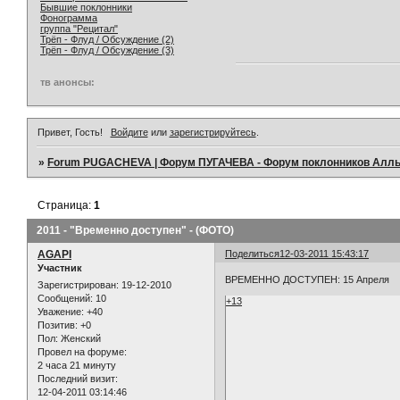
Бывшие поклонники
Фонограмма
группа "Рецитал"
Трёп - Флуд / Обсуждение (2)
Трёп - Флуд / Обсуждение (3)
тв анонсы:
Привет, Гость!
Войдите
или
зарегистрируйтесь
.
»
Forum PUGACHEVA | Форум ПУГАЧЕВА - Форум поклонников Алл
Страница:
1
2011 - "Временно доступен" - (ФОТО)
AGAPI
Поделиться
12-03-2011 15:43:17
Участник
ВРЕМЕННО ДОСТУПЕН: 15 Апреля
Зарегистрирован
: 19-12-2010
Сообщений:
10
+13
Уважение:
+40
Позитив:
+0
Пол:
Женский
Провел на форуме:
2 часа 21 минуту
Последний визит:
12-04-2011 03:14:46