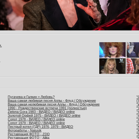
и.
.
Пугачева и Галкин = Любовь?
"
Ваша самая любимая песня Аллы - Флуд / Обсуждение
П
Ваша самая нелюбимая песня Аллы - Флуд / Обсуждение
"
1990 - Рождественские встречи 1991 (полностью)
"
Zielona Gora 1983 - ВИДЕО / ВИДЕО online
"
Золотой Орфей 1975 - ВИДЕО / ВИДЕО online
"
Сопот 1978 - ВИДЕО / ВИДЕО online
"
Сопот 1979 - ВИДЕО / ВИДЕО online
"
Пестрый котел (ГДР) 1976, 1979 - ВИДЕО
"
Фотоработы - Natusik
"
Реставрация ФОТО - ZDD
"
Реставрация ФОТО - Allita
"