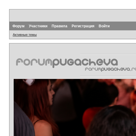
Форум
Участники
Правила
Регистрация
Войти
Активные темы