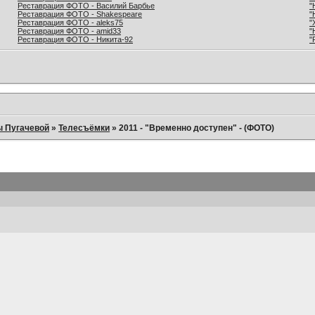
Реставрация ФОТО - Василий Барбье
"
Реставрация ФОТО - Shakespeare
"
Реставрация ФОТО - aleks75
"
Реставрация ФОТО - amid33
"
Реставрация ФОТО - Никита-92
"
ы Пугачевой
»
Телесъёмки
»
2011 - "Временно доступен" - (ФОТО)