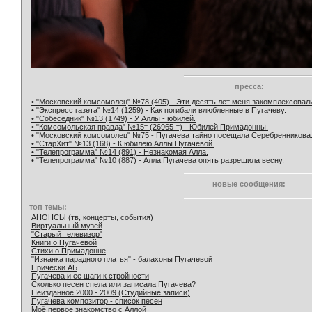
пресса:
• "Московский комсомолец" №78 (405) - Эти десять лет меня закомплексовал
• "Экспресс газета" №14 (1259) - Как погибали влюбленные в Пугачеву.
• "Собеседник" №13 (1749) - У Аллы - юбилей.
• "Комсомольская правда" №15т (26965-т) - Юбилей Примадонны.
• "Московский комсомолец" №75 - Пугачева тайно посещала Серебренникова
• "СтарХит" №13 (168) - К юбилею Аллы Пугачевой.
• "Телепрограмма" №14 (891) - Незнакомая Алла.
• "Телепрограмма" №10 (887) - Алла Пугачева опять разрешила весну.
новые сообщения:
топ темы:
АНОНСЫ (тв, концерты, события)
Виртуальный музей
"Старый телевизор"
Книги о Пугачевой
Стихи о Примадонне
"Изнанка парадного платья" - балахоны Пугачевой
Причёски АБ
Пугачева и ее шаги к стройности
Сколько песен спела или записала Пугачева?
Неизданное 2000 - 2009 (Студийные записи)
Пугачева композитор - список песен
Моё первое знакомство с Аллой