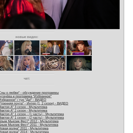
новые видео:
чат:
Сны о любви" - обсуждение программы
угачёва и программа "Избранное"
Избранное" / тур "Да!" - ВИДЕО
Утренняя почта" - Интер (1, 2 сезон) - ВИДЕО
Фактор А" 3 сезон - Мультитема
Фактор А" 2 сезон - Мультитема
Фактор А" 1 сезон - (1 часть) - Мультитема
Фактор А" 1 сезон - (2 часть) - Мультитема
Крым Мьюзик Фест" 2012 - Мультитема
Крым Мьюзик Фест" 2011 - Мультитема
Новая волна" 2011 - Мультитема
Новая волна" 2014 - Мультитема