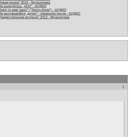
Новая волна" 2015 - Мультитема
Не волнуйтесь, тётя" - АУДИО
Хрен-то вам закат" ("Ангел Алла") - АУДИО
Не высовывайся, дочка" - премьера песни - АУДИО
Рождественские встречи" 2013 - Мультитема
1