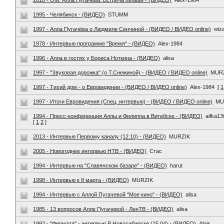
2018 - ОМ. Алла Пугачева. Встреча первая - (ВИДЕО)
Alex-1984
1995 - Челябинск - (ВИДЕО)
STUMM
1997 - Алла Пугачёва о Людмиле Сенчиной - (ВИДЕО / ВИДЕО online)
wiz
1978 - Интервью программе "Время" - (ВИДЕО)
Alex-1984
1996 - Алла в гостях у Бориса Ноткина - (ВИДЕО)
alisa
1997 - "Звуковая дорожка" (о Т.Снежиной) - (ВИДЕО / ВИДЕО online)
MUR
1997 - Тихий дом - о Евровидении - (ВИДЕО / ВИДЕО online)
Alex-1984
[
1
1997 - Итоги Евровидения (Спец. интервью) - (ВИДЕО / ВИДЕО online)
MU
1994 - Пресс-конференция Аллы и Филиппа в Витебске - (ВИДЕО)
aifka13
[
1
2
]
2013 - Интервью Первому каналу (12.10) - (ВИДЕО)
MURZIK
2005 - Новогоднее интервью НТВ - (ВИДЕО)
Стас
1994 - Интервью на "Славянском базаре" - (ВИДЕО)
harut
1998 - Интервью к 8 марта - (ВИДЕО)
MURZIK
1994 - Интервью с Аллой Пугачевой "Мое кино" - (ВИДЕО)
alisa
1985 - 13 вопросов Алле Пугачевой - ЛенТВ - (ВИДЕО)
alisa
1992 - "Фермата" - интервью В Новосибирске (15.04) - (ВИДЕО)
Alois