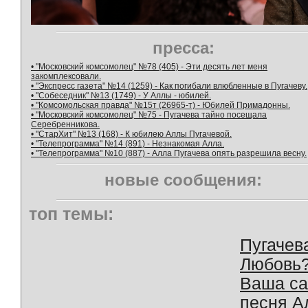
пресса:
• "Московский комсомолец" №78 (405) - Эти десять лет меня
закомплексовали.
• "Экспресс газета" №14 (1259) - Как погибали влюбленные в Пугачеву.
• "Собеседник" №13 (1749) - У Аллы - юбилей.
• "Комсомольская правда" №15т (26965-т) - Юбилей Примадонны.
• "Московский комсомолец" №75 - Пугачева тайно посещала
Серебренникова.
• "СтарХит" №13 (168) - К юбилею Аллы Пугачевой.
• "Телепрограмма" №14 (891) - Незнакомая Алла.
• "Телепрограмма" №10 (887) - Алла Пугачева опять разрешила весну.
новые сообщения:
топ темы:
Пугачев
Любовь
Ваша с
песня А