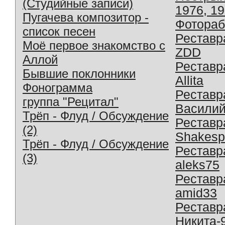
(Студийные записи)
1976, 1
Пугачева композитор -
Фотораб
список песен
Реставр
Моё первое знакомство с
ZDD
Аллой
Реставр
Бывшие поклонники
Allita
Фонограмма
Реставр
группа "Рецитал"
Василий
Трёп - Флуд / Обсуждение
Реставр
(2)
Shakesp
Трёп - Флуд / Обсуждение
Реставр
(3)
aleks75
Реставр
amid33
Реставр
Никита-