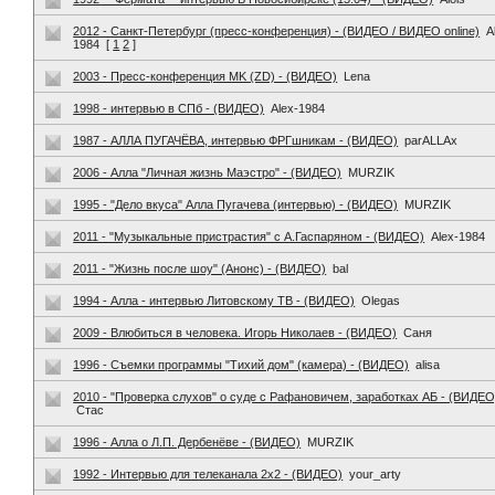
2012 - Санкт-Петербург (пресс-конференция) - (ВИДЕО / ВИДЕО online)
A
1984
[
1
2
]
2003 - Пресс-конференция MK (ZD) - (ВИДЕО)
Lena
1998 - интервью в СПб - (ВИДЕО)
Alex-1984
1987 - АЛЛА ПУГАЧЁВА, интервью ФРГшникам - (ВИДЕО)
parALLAx
2006 - Алла "Личная жизнь Маэстро" - (ВИДЕО)
MURZIK
1995 - "Дело вкуса" Алла Пугачева (интервью) - (ВИДЕО)
MURZIK
2011 - "Музыкальные пристрастия" с А.Гаспаряном - (ВИДЕО)
Alex-1984
2011 - "Жизнь после шоу" (Анонс) - (ВИДЕО)
bal
1994 - Алла - интервью Литовскому ТВ - (ВИДЕО)
Olegas
2009 - Влюбиться в человека. Игорь Николаев - (ВИДЕО)
Саня
1996 - Съемки программы "Тихий дом" (камера) - (ВИДЕО)
alisa
2010 - "Проверка слухов" о суде с Рафановичем, заработках АБ - (ВИДЕО
Стас
1996 - Алла о Л.П. Дербенёве - (ВИДЕО)
MURZIK
1992 - Интервью для телеканала 2x2 - (ВИДЕО)
your_arty