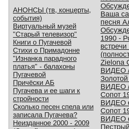
Обсужд
АНОНСЫ (тв, концерты,
Ваша с
события)
песня А
Виртуальный музей
Обсужд
"Старый телевизор"
1990 - 
Книги о Пугачевой
встречи
Стихи о Примадонне
(полнос
"Изнанка парадного
Zielona 
платья" - балахоны
ВИДЕО /
Пугачевой
Золотой
Причёски АБ
ВИДЕО /
Пугачева и ее шаги к
Сопот 1
стройности
ВИДЕО o
Сколько песен спела или
Сопот 1
записала Пугачева?
ВИДЕО o
Неизданное 2000 - 2009
Пестрый