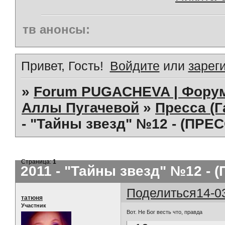
тв анонсы:
Привет, Гость!
Войдите
или
зарег
»
Forum PUGACHEVA | Форум
Аллы Пугачевой
»
Пресса (Г
- "Тайны звезд" №12 - (ПРЕ
Страница:
1
2011 - "Тайны звезд" №12 - 
Поделиться
14-0
татюня
Участник
Вот. Не Бог весть что, правда