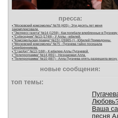
пресса:
• "Московский комсомолец" №78 (405) - Эти десять лет меня
закомплексовали.
• "Экспресс газета" №14 (1259) - Как погибали влюбленные в Пугачеву.
• "Собеседник" №13 (1749) - У Аллы - юбилей.
• "Комсомольская правда" №15т (26965-т) - Юбилей Примадонны.
• "Московский комсомолец" №75 - Пугачева тайно посещала
Серебренникова.
• "СтарХит" №13 (168) - К юбилею Аллы Пугачевой.
• "Телепрограмма" №14 (891) - Незнакомая Алла.
• "Телепрограмма" №10 (887) - Алла Пугачева опять разрешила весну.
новые сообщения:
топ темы:
Пугачев
Любовь
Ваша с
песня А