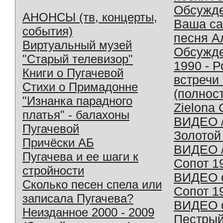
Обсужд
АНОНСЫ (тв, концерты,
Ваша с
события)
песня А
Виртуальный музей
Обсужд
"Старый телевизор"
1990 - 
Книги о Пугачевой
встречи
Стихи о Примадонне
(полнос
"Изнанка парадного
Zielona 
платья" - балахоны
ВИДЕО /
Пугачевой
Золотой
Причёски АБ
ВИДЕО /
Пугачева и ее шаги к
Сопот 1
стройности
ВИДЕО o
Сколько песен спела или
Сопот 1
записала Пугачева?
ВИДЕО o
Неизданное 2000 - 2009
Пестрый