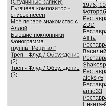
(Студийные записи)
1976, 1
Пугачева композитор -
Фотораб
список песен
Реставр
Моё первое знакомство с
ZDD
Аллой
Реставр
Бывшие поклонники
Allita
Фонограмма
Реставр
группа "Рецитал"
Василий
Трёп - Флуд / Обсуждение
Реставр
(2)
Shakesp
Трёп - Флуд / Обсуждение
Реставр
(3)
aleks75
Реставр
amid33
Реставр
Никита-