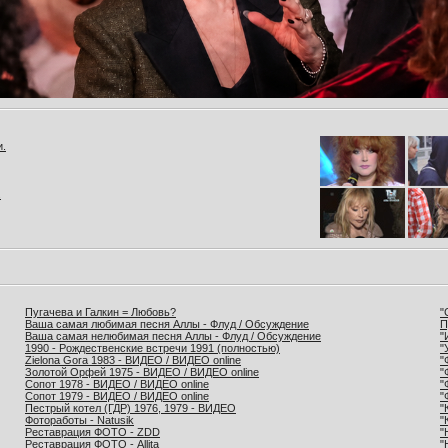
и.
.
Пугачева и Галкин = Любовь?
"
Ваша самая любимая песня Аллы - Флуд / Обсуждение
П
Ваша самая нелюбимая песня Аллы - Флуд / Обсуждение
"
1990 - Рождественские встречи 1991 (полностью)
"
Zielona Gora 1983 - ВИДЕО / ВИДЕО online
"
Золотой Орфей 1975 - ВИДЕО / ВИДЕО online
"
Сопот 1978 - ВИДЕО / ВИДЕО online
"
Сопот 1979 - ВИДЕО / ВИДЕО online
"
Пестрый котел (ГДР) 1976, 1979 - ВИДЕО
"
Фотоработы - Natusik
"
Реставрация ФОТО - ZDD
"
Реставрация ФОТО - Allita
"