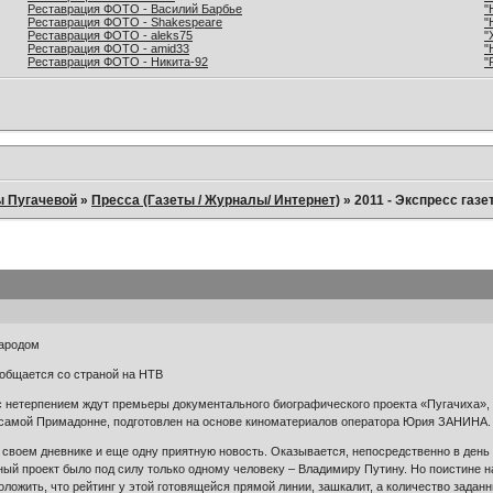
Реставрация ФОТО - Василий Барбье
"
Реставрация ФОТО - Shakespeare
"
Реставрация ФОТО - aleks75
"
Реставрация ФОТО - amid33
"
Реставрация ФОТО - Никита-92
"
ы Пугачевой
»
Пресса (Газеты / Журналы/ Интернет)
»
2011 - Экспресс газе
народом
общается со страной на НТВ
 нетерпением ждут премьеры документального биографического проекта «Пугачиха», 
я самой Примадонне, подготовлен на основе киноматериалов оператора Юрия ЗАНИНА. 
 своем дневнике и еще одну приятную новость. Оказывается, непосредственно в день
й проект было под силу только одному человеку – Владимиру Путину. Но поистине на
оложить, что рейтинг у этой готовящейся прямой линии, зашкалит, а количество зад