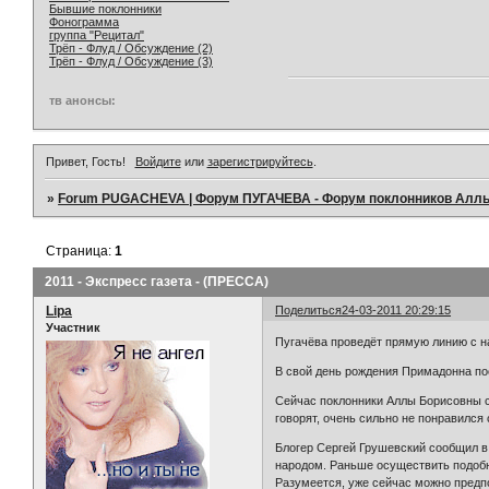
Бывшие поклонники
Фонограмма
группа "Рецитал"
Трёп - Флуд / Обсуждение (2)
Трёп - Флуд / Обсуждение (3)
тв анонсы:
Привет, Гость!
Войдите
или
зарегистрируйтесь
.
»
Forum PUGACHEVA | Форум ПУГАЧЕВА - Форум поклонников Алл
Страница:
1
2011 - Экспресс газета - (ПРЕССА)
Lipa
Поделиться
24-03-2011 20:29:15
Участник
Пугачёва проведёт прямую линию с 
В свой день рождения Примадонна по
Сейчас поклонники Аллы Борисовны с
говорят, очень сильно не понравилс
Блогер Сергей Грушевский сообщил в
народом. Раньше осуществить подобны
Разумеется, уже сейчас можно предп