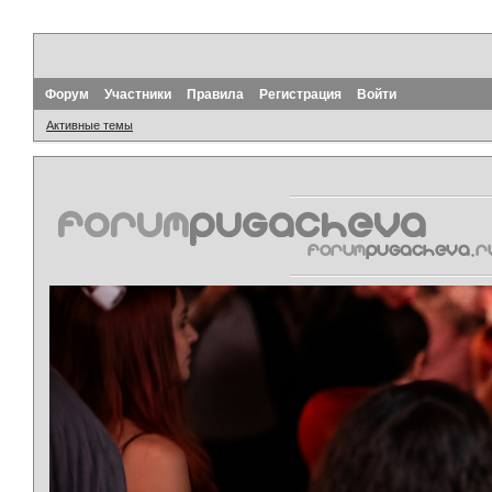
Форум
Участники
Правила
Регистрация
Войти
Активные темы