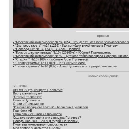
пресса:
• "Московский комсомолец" №78 (405) - Эти десять лет меня закомплексовал
• "Экспресс газета" №14 (1259) - Как погибали влюбленные в Пугачеву.
• "Собеседник" №13 (1749) - У Аллы - юбилей.
• "Комсомольская правда" №15т (26965-т) - Юбилей Примадонны.
• "Московский комсомолец" №75 - Пугачева тайно посещала Серебренникова
• "СтарХит" №13 (168) - К юбилею Аллы Пугачевой.
• "Телепрограмма" №14 (891) - Незнакомая Алла.
• "Телепрограмма" №10 (887) - Алла Пугачева опять разрешила весну.
новые сообщения:
топ темы:
АНОНСЫ (тв, концерты, события)
Виртуальный музей
"Старый телевизор"
Книги о Пугачевой
Стихи о Примадонне
"Изнанка парадного платья" - балахоны Пугачевой
Причёски АБ
Пугачева и ее шаги к стройности
Сколько песен спела или записала Пугачева?
Неизданное 2000 - 2009 (Студийные записи)
Пугачева композитор - список песен
Моё первое знакомство с Аллой