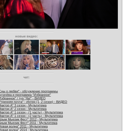
новые видео:
чат:
Сны о любви" - обсуждение программы
угачёва и программа "Избранное"
Избранное" / тур "Да!" - ВИДЕО
Утренняя почта" - Интер (1, 2 сезон) - ВИДЕО
Фактор А" 3 сезон - Мультитема
Фактор А" 2 сезон - Мультитема
Фактор А" 1 сезон - (1 часть) - Мультитема
Фактор А" 1 сезон - (2 часть) - Мультитема
Крым Мьюзик Фест" 2012 - Мультитема
Крым Мьюзик Фест" 2011 - Мультитема
Новая волна" 2011 - Мультитема
Новая волна" 2014 - Мультитема