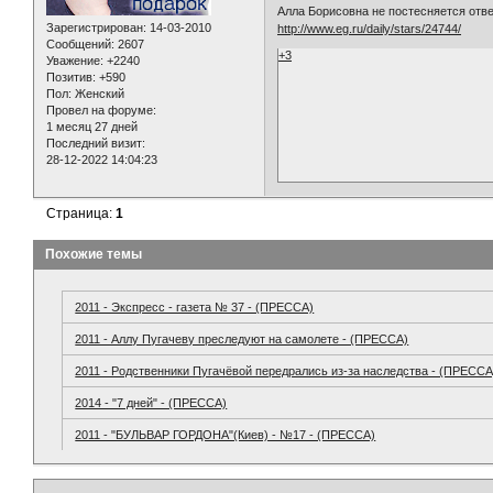
Алла Борисовна не постесняется отве
Зарегистрирован
: 14-03-2010
http://www.eg.ru/daily/stars/24744/
Сообщений:
2607
+3
Уважение:
+2240
Позитив:
+590
Пол:
Женский
Провел на форуме:
1 месяц 27 дней
Последний визит:
28-12-2022 14:04:23
Страница:
1
Похожие темы
2011 - Экспресс - газета № 37 - (ПРЕССА)
2011 - Аллу Пугачеву преследуют на самолете - (ПРЕССА)
2011 - Родственники Пугачёвой передрались из-за наследства - (ПРЕССА
2014 - "7 дней" - (ПРЕССА)
2011 - "БУЛЬВАР ГОРДОНА"(Киев) - №17 - (ПРЕССА)