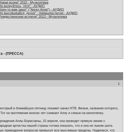
Новая волна" 2015 - Мультитема
Не волнуйтесь, тётя" - АУДИО
Хрен-то вам закат" ("Ангел Алла") - АУДИО
Не высовывайся, дочка" - премьера песни - АУДИО
Рождественские встречи" 2013 - Мультитема
та - (ПРЕССА)
1
который в ближайшую пятницу покажет канал НТВ. Фильм, название которого,
Тот на протяжении многих лет снимает Аллу и семью на кинопленку.
 рождения Аллы Борисовны, 15 апреля, она проведет прямую линию с
родная артистка нашей страны готова показать, что и она не лыком шита.
анных примадонне вопросов превысит все мыслимые пределы. Надеемся, что