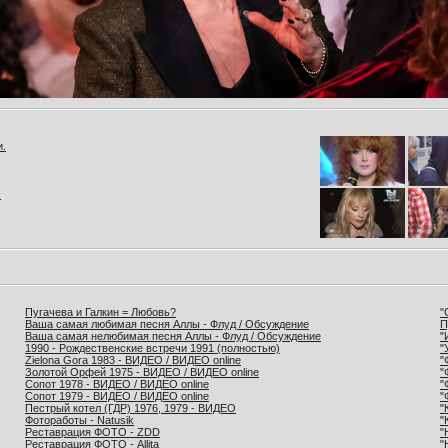
и.
.
Пугачева и Галкин = Любовь?
"
Ваша самая любимая песня Аллы - Флуд / Обсуждение
П
Ваша самая нелюбимая песня Аллы - Флуд / Обсуждение
"
1990 - Рождественские встречи 1991 (полностью)
"
Zielona Gora 1983 - ВИДЕО / ВИДЕО online
"
Золотой Орфей 1975 - ВИДЕО / ВИДЕО online
"
Сопот 1978 - ВИДЕО / ВИДЕО online
"
Сопот 1979 - ВИДЕО / ВИДЕО online
"
Пестрый котел (ГДР) 1976, 1979 - ВИДЕО
"
Фотоработы - Natusik
"
Реставрация ФОТО - ZDD
"
Реставрация ФОТО - Allita
"