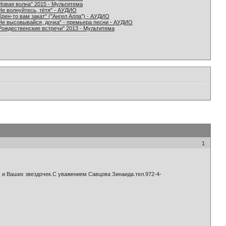
Новая волна" 2015 - Мультитема
Не волнуйтесь, тётя" - АУДИО
Хрен-то вам закат" ("Ангел Алла") - АУДИО
Не высовывайся, дочка" - премьера песни - АУДИО
Рождественские встречи" 2013 - Мультитема
1
с и Ваших звездочек.С уважением Савцова Зинаида.тел.972-4-