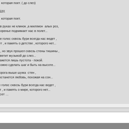
которая поет. ( до слез)
dcxy
 которая поет.
в руках не клинок ,а миллион алых роз,
оренье поднимает нас в полет...
е голос сквозь бури всегда нас ведет ,
 , и память о детстве , которого нет...
, но звук прошел сквозь стены тишины ,
ветит музыкой до слез...
кажется лишь пустота - покой.
можно сделать шаг и быть на высоте...
дорога выше шума стен ,
останется любовь, похожая на сон...
 голос сквозь бури всегда нас ведет ,
, и память о мире, которого нет...
сет …