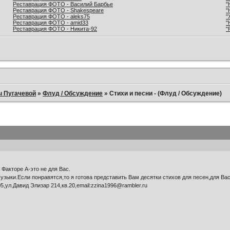
Реставрация ФОТО - Василий Барбье
"
Реставрация ФОТО - Shakespeare
"
Реставрация ФОТО - aleks75
"
Реставрация ФОТО - amid33
"
Реставрация ФОТО - Никита-92
"
ы Пугачевой
»
Флуд / Обсуждение
»
Стихи и песни - (Флуд / Обсуждение)
Факторе А-это не для Вас.
узыки.Если понравятся,то я готова представить Вам десятки стихов для песен,для Ва
,ул.Давид Элизар 214,кв.20,email:zzina1996@rambler.ru