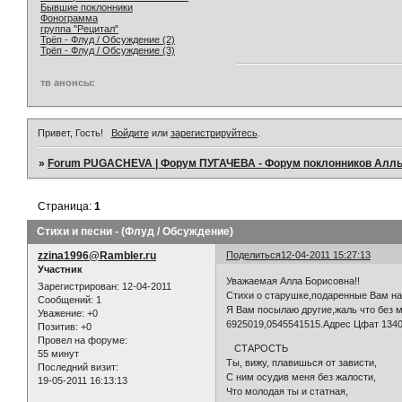
Бывшие поклонники
Фонограмма
группа "Рецитал"
Трёп - Флуд / Обсуждение (2)
Трёп - Флуд / Обсуждение (3)
тв анонсы:
Привет, Гость!
Войдите
или
зарегистрируйтесь
.
»
Forum PUGACHEVA | Форум ПУГАЧЕВА - Форум поклонников Алл
Страница:
1
Стихи и песни - (Флуд / Обсуждение)
zzina1996@Rambler.ru
Поделиться
12-04-2011 15:27:13
Участник
Уважаемая Алла Борисовна!!
Зарегистрирован
: 12-04-2011
Стихи о старушке,подаренные Вам на 
Сообщений:
1
Я Вам посылаю другие,жаль что без м
Уважение:
+0
6925019,0545541515.Адрес Цфат 13405
Позитив:
+0
Провел на форуме:
СТАРОСТЬ
55 минут
Ты, вижу, плавишься от зависти,
Последний визит:
С ним осудив меня без жалости,
19-05-2011 16:13:13
Что молодая ты и статная,