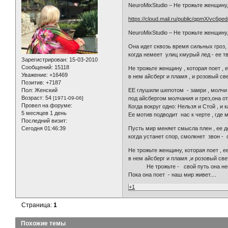
NeuroMixStudio – Не трожьте женщину, 
https://cloud.mail.ru/public/qpmX/vc6pe
NeuroMixStudio – Не трожьте женщину,
Она идет сквозь время сильных гроз, 
когда немеет улиц хмурый лед - ее тв
Зарегистрирован
: 15-03-2010
Сообщений:
15118
Не трожьте женщину , которая поет , е
Уважение:
+16469
в нем айсберг и пламя , и розовый свет
Позитив:
+7187
Пол:
Женский
ЕЕ глушили шепотом - замри , молчи 
Возраст:
54
[1971-09-06]
под айсбергом молчания и грез,она от
Провел на форуме:
Когда вокруг одно: Нельзя и Стой , и 
5 месяцев 1 день
Ее мотив подводит нас к черте , где 
Последний визит:
Сегодня 01:46:39
Пусть мир меняет смысла плен , ее 
когда устанет спор, смолкнет звон - 
Не трожьте женщину, которая поет , ее
в нем айсберг и пламя ,и розовый свет 
Не трожьте - свой путь она не
Пока она поет - наш мир живет....
+1
Страница:
1
Похожие темы