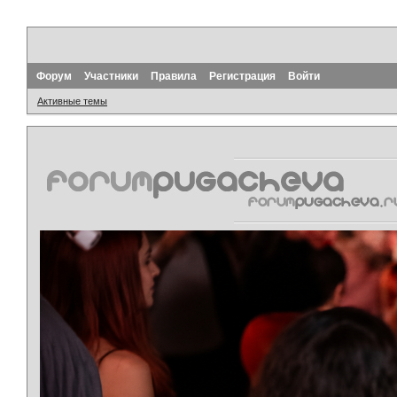
Форум
Участники
Правила
Регистрация
Войти
Активные темы