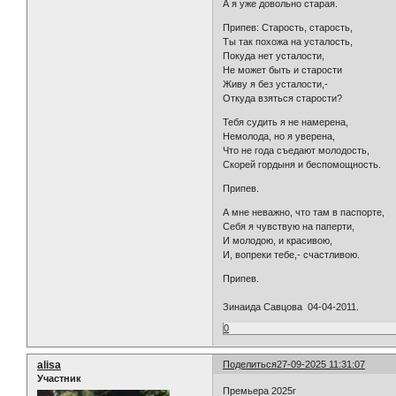
А я уже довольно старая.
Припев: Старость, старость,
Ты так похожа на усталость,
Покуда нет усталости,
Не может быть и старости
Живу я без усталости,-
Откуда взяться старости?
Тебя судить я не намерена,
Немолода, но я уверена,
Что не года съедают молодость,
Скорей гордыня и беспомощность.
Припев.
А мне неважно, что там в паспорте,
Себя я чувствую на паперти,
И молодою, и красивою,
И, вопреки тебе,- счастливою.
Припев.
Зинаида Савцова 04-04-2011.
0
alisa
Поделиться
27-09-2025 11:31:07
Участник
Премьера 2025г