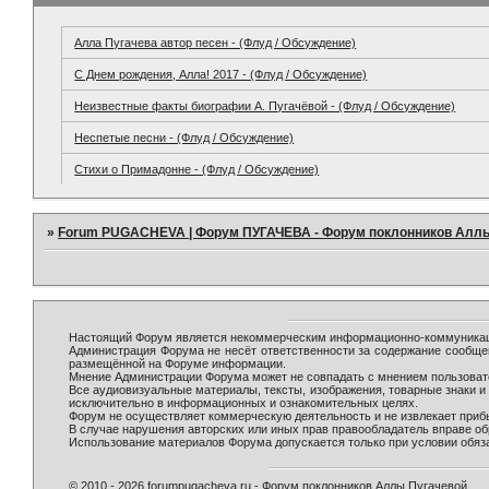
Алла Пугачева автор песен - (Флуд / Обсуждение)
С Днем рождения, Алла! 2017 - (Флуд / Обсуждение)
Неизвестные факты биографии А. Пугачёвой - (Флуд / Обсуждение)
Неспетые песни - (Флуд / Обсуждение)
Стихи о Примадонне - (Флуд / Обсуждение)
»
Forum PUGACHEVA | Форум ПУГАЧЕВА - Форум поклонников Алл
Настоящий Форум является некоммерческим информационно-коммуникаци
Администрация Форума не несёт ответственности за содержание сообще
размещённой на Форуме информации.
Мнение Администрации Форума может не совпадать с мнением пользовате
Все аудиовизуальные материалы, тексты, изображения, товарные знаки 
исключительно в информационных и ознакомительных целях.
Форум не осуществляет коммерческую деятельность и не извлекает при
В случае нарушения авторских или иных прав правообладатель вправе о
Использование материалов Форума допускается только при условии обяза
© 2010 - 2026 forumpugacheva.ru - Форум поклонников Аллы Пугачевой