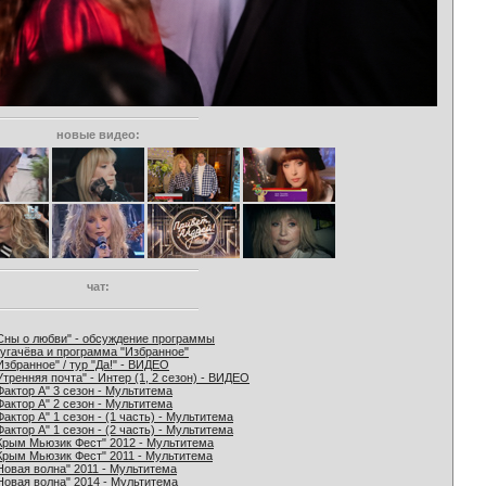
новые видео:
чат:
Сны о любви" - обсуждение программы
угачёва и программа "Избранное"
Избранное" / тур "Да!" - ВИДЕО
Утренняя почта" - Интер (1, 2 сезон) - ВИДЕО
Фактор А" 3 сезон - Мультитема
Фактор А" 2 сезон - Мультитема
Фактор А" 1 сезон - (1 часть) - Мультитема
Фактор А" 1 сезон - (2 часть) - Мультитема
Крым Мьюзик Фест" 2012 - Мультитема
Крым Мьюзик Фест" 2011 - Мультитема
Новая волна" 2011 - Мультитема
Новая волна" 2014 - Мультитема