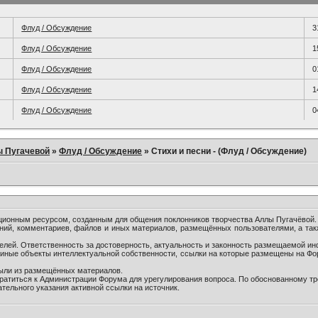
Флуд / Обсуждение
3
Флуд / Обсуждение
1
Флуд / Обсуждение
0
Флуд / Обсуждение
1
Флуд / Обсуждение
0
ы Пугачевой
»
Флуд / Обсуждение
»
Стихи и песни - (Флуд / Обсуждение)
онным ресурсом, созданным для общения поклонников творчества Аллы Пугачёвой.
ний, комментариев, файлов и иных материалов, размещённых пользователями, а так
лей. Ответственность за достоверность, актуальность и законность размещаемой ин
и иные объекты интеллектуальной собственности, ссылки на которые размещены на Ф
были из размещённых материалов.
братиться к Администрации Форума для урегулирования вопроса. По обоснованному т
тельного указания активной ссылки на источник.