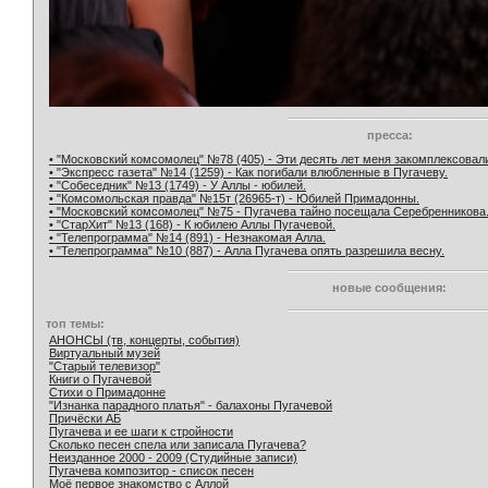
пресса:
• "Московский комсомолец" №78 (405) - Эти десять лет меня закомплексовал
• "Экспресс газета" №14 (1259) - Как погибали влюбленные в Пугачеву.
• "Собеседник" №13 (1749) - У Аллы - юбилей.
• "Комсомольская правда" №15т (26965-т) - Юбилей Примадонны.
• "Московский комсомолец" №75 - Пугачева тайно посещала Серебренникова
• "СтарХит" №13 (168) - К юбилею Аллы Пугачевой.
• "Телепрограмма" №14 (891) - Незнакомая Алла.
• "Телепрограмма" №10 (887) - Алла Пугачева опять разрешила весну.
новые сообщения:
топ темы:
АНОНСЫ (тв, концерты, события)
Виртуальный музей
"Старый телевизор"
Книги о Пугачевой
Стихи о Примадонне
"Изнанка парадного платья" - балахоны Пугачевой
Причёски АБ
Пугачева и ее шаги к стройности
Сколько песен спела или записала Пугачева?
Неизданное 2000 - 2009 (Студийные записи)
Пугачева композитор - список песен
Моё первое знакомство с Аллой