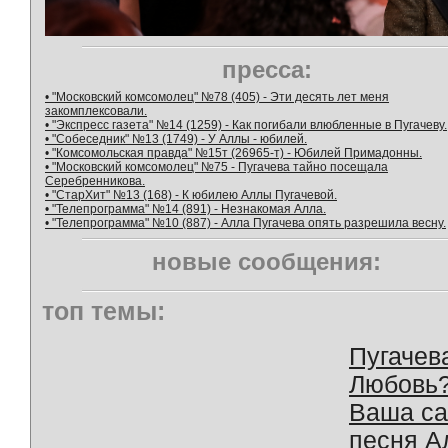
пресса:
• "Московский комсомолец" №78 (405) - Эти десять лет меня
закомплексовали.
• "Экспресс газета" №14 (1259) - Как погибали влюбленные в Пугачеву.
• "Собеседник" №13 (1749) - У Аллы - юбилей.
• "Комсомольская правда" №15т (26965-т) - Юбилей Примадонны.
• "Московский комсомолец" №75 - Пугачева тайно посещала
Серебренникова.
• "СтарХит" №13 (168) - К юбилею Аллы Пугачевой.
• "Телепрограмма" №14 (891) - Незнакомая Алла.
• "Телепрограмма" №10 (887) - Алла Пугачева опять разрешила весну.
новые сообщения:
топ темы:
Пугачев
Любовь
Ваша с
песня А