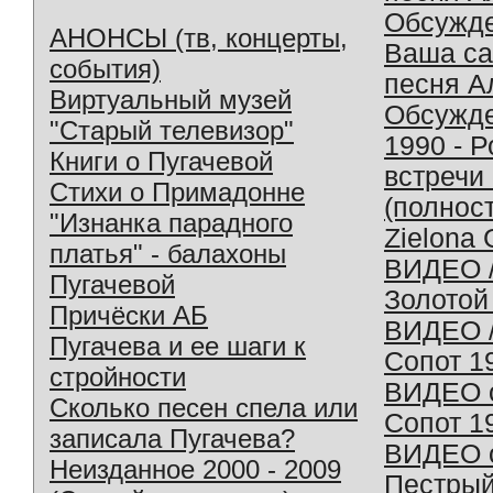
Обсужд
АНОНСЫ (тв, концерты,
Ваша с
события)
песня А
Виртуальный музей
Обсужд
"Старый телевизор"
1990 - 
Книги о Пугачевой
встречи
Стихи о Примадонне
(полнос
"Изнанка парадного
Zielona 
платья" - балахоны
ВИДЕО /
Пугачевой
Золотой
Причёски АБ
ВИДЕО /
Пугачева и ее шаги к
Сопот 1
стройности
ВИДЕО o
Сколько песен спела или
Сопот 1
записала Пугачева?
ВИДЕО o
Неизданное 2000 - 2009
Пестрый