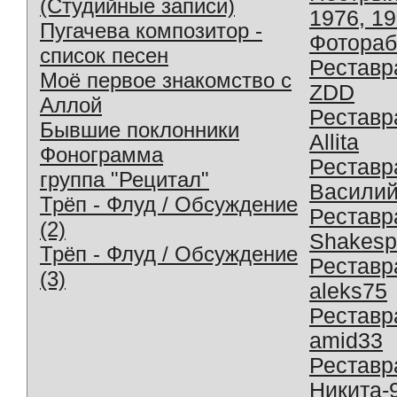
(Студийные записи)
1976, 1
Пугачева композитор -
Фотораб
список песен
Реставр
Моё первое знакомство с
ZDD
Аллой
Реставр
Бывшие поклонники
Allita
Фонограмма
Реставр
группа "Рецитал"
Василий
Трёп - Флуд / Обсуждение
Реставр
(2)
Shakesp
Трёп - Флуд / Обсуждение
Реставр
(3)
aleks75
Реставр
amid33
Реставр
Никита-