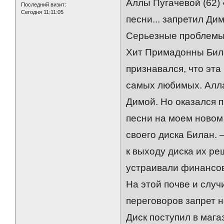
Аллы Пугачевой (62) 
Последний визит:
Сегодня 11:11:05
песни... запретил Ди
Серьезные проблем
Хит Примадонны Била
признавался, что эта
самых любимых. Алла
Димой. Но оказался п
песни на моем новом 
своего диска Билан.
к выходу диска их р
устраивали финансов
На этой почве и случ
переговоров запрет н
Диск поступил в магаз