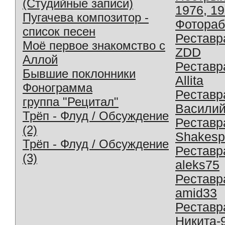
(Студийные записи)
1976, 1
Пугачева композитор -
Фотораб
список песен
Реставр
Моё первое знакомство с
ZDD
Аллой
Реставр
Бывшие поклонники
Allita
Фонограмма
Реставр
группа "Рецитал"
Василий
Трёп - Флуд / Обсуждение
Реставр
(2)
Shakesp
Трёп - Флуд / Обсуждение
Реставр
(3)
aleks75
Реставр
amid33
Реставр
Никита-