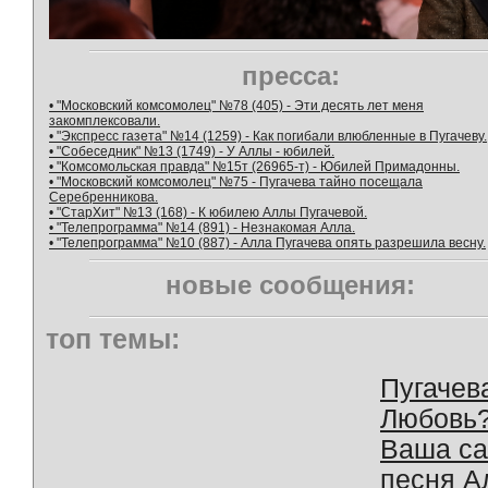
пресса:
• "Московский комсомолец" №78 (405) - Эти десять лет меня
закомплексовали.
• "Экспресс газета" №14 (1259) - Как погибали влюбленные в Пугачеву.
• "Собеседник" №13 (1749) - У Аллы - юбилей.
• "Комсомольская правда" №15т (26965-т) - Юбилей Примадонны.
• "Московский комсомолец" №75 - Пугачева тайно посещала
Серебренникова.
• "СтарХит" №13 (168) - К юбилею Аллы Пугачевой.
• "Телепрограмма" №14 (891) - Незнакомая Алла.
• "Телепрограмма" №10 (887) - Алла Пугачева опять разрешила весну.
новые сообщения:
топ темы:
Пугачев
Любовь
Ваша с
песня А