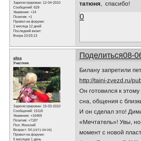
татюня
, спасибо!
Зарегистрирован
: 12-04-2010
Сообщений:
629
Уважение:
+14
0
Позитив:
+1
Провел на форуме:
2 месяца 12 дней
Последний визит:
Вчера 23:03:13
Поделиться
08-0
alisa
Участник
Билану запретили пе
http://taini-zvezd.ru/
Он готовился к этому
сна, общения с близк
Зарегистрирован
: 15-03-2010
И он сделал это! Ди
Сообщений:
15118
Уважение:
+16469
Позитив:
+7187
«Мечтатель»! Увы, н
Пол:
Женский
Возраст:
54
[1971-09-06]
момент с новой плас
Провел на форуме:
5 месяцев 1 день