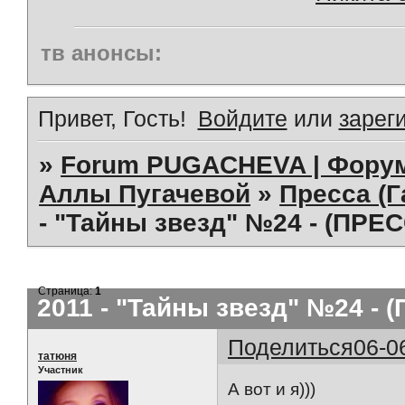
тв анонсы:
Привет, Гость!
Войдите
или
зарег
»
Forum PUGACHEVA | Форум
Аллы Пугачевой
»
Пресса (Г
- "Тайны звезд" №24 - (ПРЕ
Страница:
1
2011 - "Тайны звезд" №24 - 
Поделиться
06-0
татюня
Участник
А вот и я)))