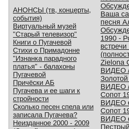
Обсужд
АНОНСЫ (тв, концерты,
Ваша с
события)
песня А
Виртуальный музей
Обсужд
"Старый телевизор"
1990 - 
Книги о Пугачевой
встречи
Стихи о Примадонне
(полнос
"Изнанка парадного
Zielona 
платья" - балахоны
ВИДЕО /
Пугачевой
Золотой
Причёски АБ
ВИДЕО /
Пугачева и ее шаги к
Сопот 1
стройности
ВИДЕО o
Сколько песен спела или
Сопот 1
записала Пугачева?
ВИДЕО o
Неизданное 2000 - 2009
Пестрый