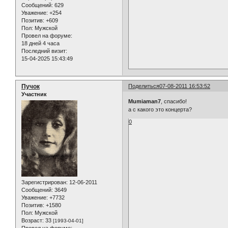
Сообщений:
629
Уважение:
+254
Позитив:
+609
Пол:
Мужской
Провел на форуме:
18 дней 4 часа
Последний визит:
15-04-2025 15:43:49
Пучок
Поделиться
07-08-2011 16:53:52
Участник
Mumiaman7
, спасибо!
а с какого это концерта?
0
Зарегистрирован
: 12-06-2011
Сообщений:
3649
Уважение:
+7732
Позитив:
+1580
Пол:
Мужской
Возраст:
33
[1993-04-01]