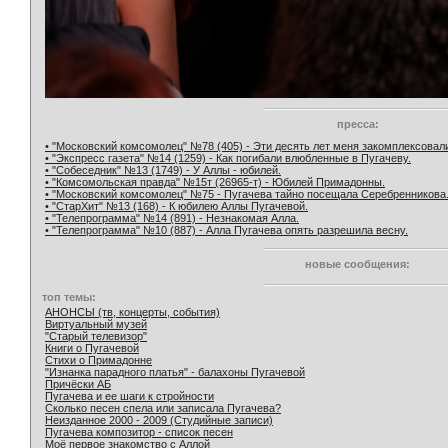
пресса:
• "Московский комсомолец" №78 (405) - Эти десять лет меня закомплексовал
• "Экспресс газета" №14 (1259) - Как погибали влюбленные в Пугачеву.
• "Собеседник" №13 (1749) - У Аллы - юбилей.
• "Комсомольская правда" №15т (26965-т) - Юбилей Примадонны.
• "Московский комсомолец" №75 - Пугачева тайно посещала Серебренникова
• "СтарХит" №13 (168) - К юбилею Аллы Пугачевой.
• "Телепрограмма" №14 (891) - Незнакомая Алла.
• "Телепрограмма" №10 (887) - Алла Пугачева опять разрешила весну.
новые сообщения:
топ темы:
АНОНСЫ (тв, концерты, события)
Виртуальный музей
"Старый телевизор"
Книги о Пугачевой
Стихи о Примадонне
"Изнанка парадного платья" - балахоны Пугачевой
Причёски АБ
Пугачева и ее шаги к стройности
Сколько песен спела или записала Пугачева?
Неизданное 2000 - 2009 (Студийные записи)
Пугачева композитор - список песен
Моё первое знакомство с Аллой