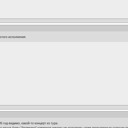
этого исполнения.
05 год-видимо, какой-то концерт из тура .
то круче Аллы "Арлекино" наверное никому не исполнить-даже прокуренным голосом п