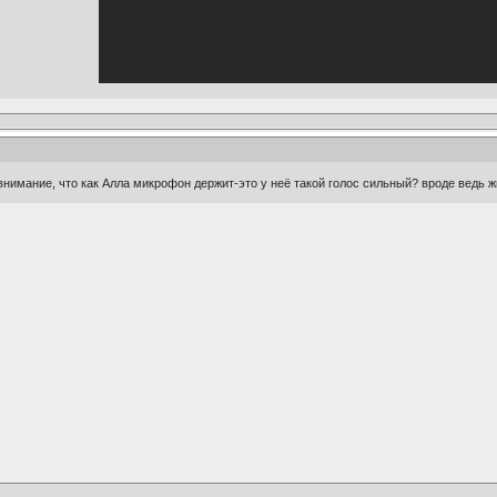
 внимание, что как Алла микрофон держит-это у неё такой голос сильный? вроде ведь ж