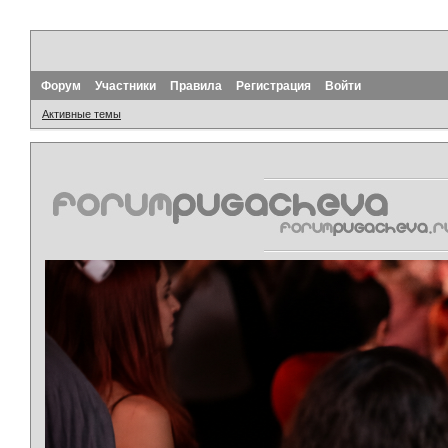
Форум
Участники
Правила
Регистрация
Войти
Активные темы