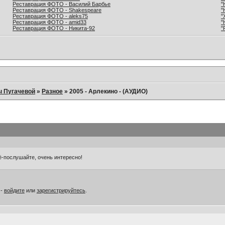
Реставрация ФОТО - Василий Барбье
"
Реставрация ФОТО - Shakespeare
"
Реставрация ФОТО - aleks75
"
Реставрация ФОТО - amid33
"
Реставрация ФОТО - Никита-92
"
ы Пугачевой
»
Разное
»
2005 - Арлекино - (АУДИО)
ё-послушайте, очень интересно!
 -
войдите
или
зарегистрируйтесь
.