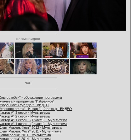
новые видео:
чат:
Сны о любви" - обсуждение программы
угачёва и программа "Избранное"
Избранное" / тур "Да!" - ВИДЕО
Утренняя почта" - Интер (1, 2 сезон) - ВИДЕО
Фактор А" 3 сезон - Мультитема
Фактор А" 2 сезон - Мультитема
Фактор А" 1 сезон - (1 часть) - Мультитема
Фактор А" 1 сезон - (2 часть) - Мультитема
Крым Мьюзик Фест" 2012 - Мультитема
Крым Мьюзик Фест" 2011 - Мультитема
Новая волна" 2011 - Мультитема
Новая волна" 2014 - Мультитема