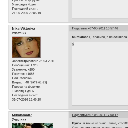
Провел на форуме:
5 месяцев 4 дня
Последний визит:
21-06-2026 22:05:19
Nika-Viktoriya
Поделиться
07-08-2011 16:57:46
Участник
Mumiaman7
, спасибо, я не слышала 
0
Зарегистрирован
: 23-03-2011
Сообщений:
1726
Уважение:
+290
Позитив:
+1685
Пол:
Женский
Возраст:
48
[1978-01-13]
Провел на форуме:
1 месяц 1 день
Последний визит:
31-07-2026 13:46:20
Mumiaman7
Поделиться
07-08-2011 17:00:17
Участник
Пучок
, я точно не знаю...знаю, что 20
Слушаю эту запись-и могу сказать, ч