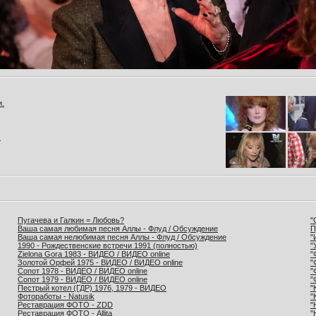
и.
.
Пугачева и Галкин = Любовь?
"
Ваша самая любимая песня Аллы - Флуд / Обсуждение
П
Ваша самая нелюбимая песня Аллы - Флуд / Обсуждение
"
1990 - Рождественские встречи 1991 (полностью)
"
Zielona Gora 1983 - ВИДЕО / ВИДЕО online
"
Золотой Орфей 1975 - ВИДЕО / ВИДЕО online
"
Сопот 1978 - ВИДЕО / ВИДЕО online
"
Сопот 1979 - ВИДЕО / ВИДЕО online
"
Пестрый котел (ГДР) 1976, 1979 - ВИДЕО
"
Фотоработы - Natusik
"
Реставрация ФОТО - ZDD
"
Реставрация ФОТО - Allita
"