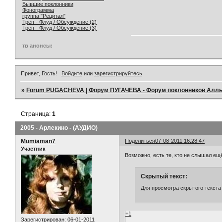
Бывшие поклонники
Фонограмма
группа "Рецитал"
Трёп - Флуд / Обсуждение (2)
Трёп - Флуд / Обсуждение (3)
тв анонсы:
Привет, Гость!
Войдите
или
зарегистрируйтесь
.
»
Forum PUGACHEVA | Форум ПУГАЧЕВА - Форум поклонников Алл
Страница:
1
2005 - Арлекино - (АУДИО)
Mumiaman7
Поделиться
07-08-2011 16:28:47
Участник
Возможно, есть те, кто не слышал ещ
Скрытый текст:
Для просмотра скрытого текста
+1
Зарегистрирован
: 06-01-2011