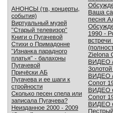
Обсужд
АНОНСЫ (тв, концерты,
Ваша с
события)
песня А
Виртуальный музей
Обсужд
"Старый телевизор"
1990 - 
Книги о Пугачевой
встречи
Стихи о Примадонне
(полнос
"Изнанка парадного
Zielona 
платья" - балахоны
ВИДЕО /
Пугачевой
Золотой
Причёски АБ
ВИДЕО /
Пугачева и ее шаги к
Сопот 1
стройности
ВИДЕО o
Сколько песен спела или
Сопот 1
записала Пугачева?
ВИДЕО o
Неизданное 2000 - 2009
Пестрый