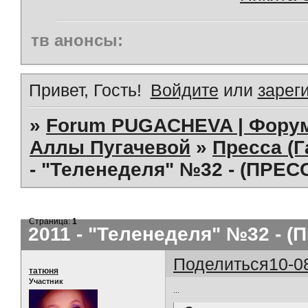
тв анонсы:
Привет, Гость!
Войдите
или
зарег
»
Forum PUGACHEVA | Форум
Аллы Пугачевой
»
Пресса (Г
- "Теленеделя" №32 - (ПРЕС
Страница:
1
2011 - "Теленеделя" №32 - (
Поделиться
10-0
татюня
Участник
...