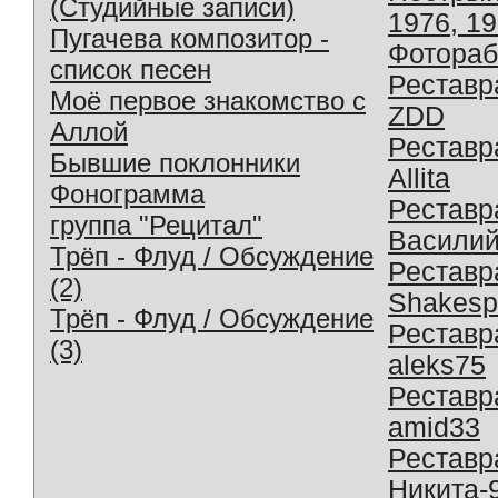
(Студийные записи)
1976, 1
Пугачева композитор -
Фотораб
список песен
Реставр
Моё первое знакомство с
ZDD
Аллой
Реставр
Бывшие поклонники
Allita
Фонограмма
Реставр
группа "Рецитал"
Василий
Трёп - Флуд / Обсуждение
Реставр
(2)
Shakesp
Трёп - Флуд / Обсуждение
Реставр
(3)
aleks75
Реставр
amid33
Реставр
Никита-