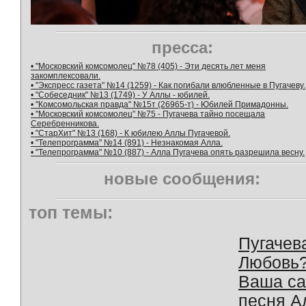
пресса:
• "Московский комсомолец" №78 (405) - Эти десять лет меня
закомплексовали.
• "Экспресс газета" №14 (1259) - Как погибали влюбленные в Пугачеву.
• "Собеседник" №13 (1749) - У Аллы - юбилей.
• "Комсомольская правда" №15т (26965-т) - Юбилей Примадонны.
• "Московский комсомолец" №75 - Пугачева тайно посещала
Серебренникова.
• "СтарХит" №13 (168) - К юбилею Аллы Пугачевой.
• "Телепрограмма" №14 (891) - Незнакомая Алла.
• "Телепрограмма" №10 (887) - Алла Пугачева опять разрешила весну.
новые сообщения:
топ темы:
Пугачев
Любовь
Ваша с
песня А