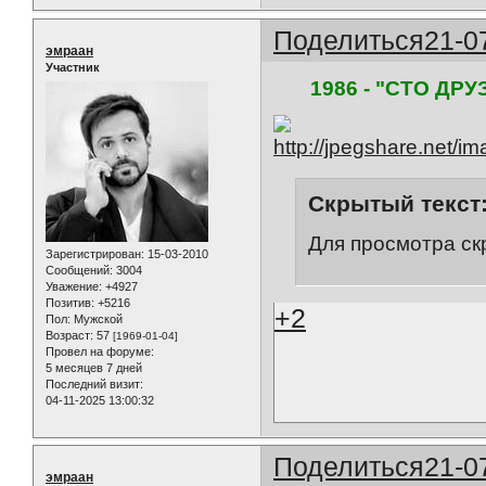
Поделиться
21-0
эмраан
Участник
1986 - "СТО ДР
Скрытый текст
Для просмотра ск
Зарегистрирован
: 15-03-2010
Сообщений:
3004
Уважение:
+4927
Позитив:
+5216
+2
Пол:
Мужской
Возраст:
57
[1969-01-04]
Провел на форуме:
5 месяцев 7 дней
Последний визит:
04-11-2025 13:00:32
Поделиться
21-0
эмраан