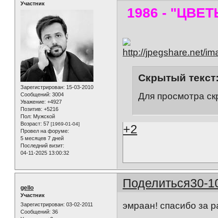
Участник
1986 - "ЦВЕ
Скрытый текст
Зарегистрирован
: 15-03-2010
Для просмотра ск
Сообщений:
3004
Уважение:
+4927
Позитив:
+5216
Пол:
Мужской
Возраст:
57
[1969-01-04]
+2
Провел на форуме:
5 месяцев 7 дней
Последний визит:
04-11-2025 13:00:32
Поделиться
30-1
gello
Участник
эмраан! спасибо за р
Зарегистрирован
: 03-02-2011
Сообщений:
36