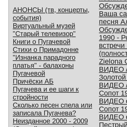
Обсужд
АНОНСЫ (тв, концерты,
Ваша с
события)
песня А
Виртуальный музей
Обсужд
"Старый телевизор"
1990 - 
Книги о Пугачевой
встречи
Стихи о Примадонне
(полнос
"Изнанка парадного
Zielona 
платья" - балахоны
ВИДЕО /
Пугачевой
Золотой
Причёски АБ
ВИДЕО /
Пугачева и ее шаги к
Сопот 1
стройности
ВИДЕО o
Сколько песен спела или
Сопот 1
записала Пугачева?
ВИДЕО o
Неизданное 2000 - 2009
Пестрый