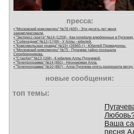
пресса:
• "Московский комсомолец" №78 (405) - Эти десять лет меня
закомплексовали.
• "Экспресс газета" №14 (1259) - Как погибали влюбленные в Пугачеву.
• "Собеседник" №13 (1749) - У Аллы - юбилей.
• "Комсомольская правда" №15т (26965-т) - Юбилей Примадонны.
• "Московский комсомолец" №75 - Пугачева тайно посещала
Серебренникова.
• "СтарХит" №13 (168) - К юбилею Аллы Пугачевой.
• "Телепрограмма" №14 (891) - Незнакомая Алла.
• "Телепрограмма" №10 (887) - Алла Пугачева опять разрешила весну.
новые сообщения:
топ темы:
Пугачев
Любовь
Ваша с
песня А