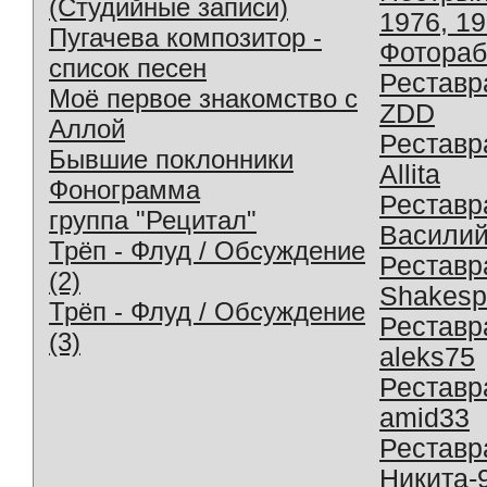
(Студийные записи)
1976, 1
Пугачева композитор -
Фотораб
список песен
Реставр
Моё первое знакомство с
ZDD
Аллой
Реставр
Бывшие поклонники
Allita
Фонограмма
Реставр
группа "Рецитал"
Василий
Трёп - Флуд / Обсуждение
Реставр
(2)
Shakesp
Трёп - Флуд / Обсуждение
Реставр
(3)
aleks75
Реставр
amid33
Реставр
Никита-