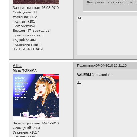
Для просмотра скрытого текста
Зарегистрирован
: 16-03-2010
Сообщений:
368
Уважение:
+422
+4
Позитив:
+101
Пол:
Мужской
Возраст:
37
[1988-12-03]
Провел на форуме:
13 дней 3 часа
Последний визит:
06-08-2026 11:34:51
Allita
Поделиться
07-04-2010 16:21:23
Муза ФОРУМА
VALERIJ-1
, спасибо!!!
+1
Зарегистрирован
: 14-03-2010
Сообщений:
2353
Уважение:
+1817