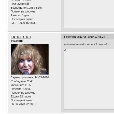
Позитив:
+1305
Пол:
Женский
Возраст:
40
[1986-06-10]
Провел на форуме:
1 месяц 3 дня
Последний визит:
03-01-2020 16:08:33
l_u_b_i_r_a_x
Поделиться
11-05-2010 12:43:24
Участник
а можно на мейл залить? спасибо
0
Зарегистрирован
: 14-03-2010
Сообщений:
2340
Уважение:
+1953
Позитив:
+2666
Провел на форуме:
22 дня 12 часов
Последний визит:
06-06-2020 22:30:10