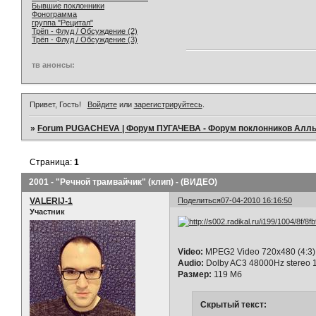
Бывшие поклонники
Фонограмма
группа "Рецитал"
Трёп - Флуд / Обсуждение (2)
Трёп - Флуд / Обсуждение (3)
тв анонсы:
Привет, Гость!
Войдите
или
зарегистрируйтесь
.
»
Forum PUGACHEVA | Форум ПУГАЧЕВА - Форум поклонников Алл
Страница:
1
2001 - "Речной трамвайчик" (клип) - (ВИДЕО)
VALERIJ-1
Поделиться
07-04-2010 16:16:50
Участник
Video:
MPEG2 Video 720x480 (4:3) 
Audio:
Dolby AC3 48000Hz stereo 1
Размер:
119 Мб
Скрытый текст: