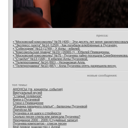
пресса:
• "Московский комсомолец" №78 (405) - Эти десять лет меня закомплексовал
• "Экспресс газета" №14 (1259) - Как погибали влюбленные в Пугачеву.
• "Собеседник" №13 (1749) - У Аллы - юбилей.
• "Комсомольская правда" №15т (26965-т) - Юбилей Примадонны.
• "Московский комсомолец" №75 - Пугачева тайно посещала Серебренникова
• "СтарХит" №13 (168) - К юбилею Аллы Пугачевой.
• "Телепрограмма" №14 (891) - Незнакомая Алла.
• "Телепрограмма" №10 (887) - Алла Пугачева опять разрешила весну.
новые сообщения:
топ темы:
АНОНСЫ (тв, концерты, события)
Виртуальный музей
"Старый телевизор"
Книги о Пугачевой
Стихи о Примадонне
"Изнанка парадного платья" - балахоны Пугачевой
Причёски АБ
Пугачева и ее шаги к стройности
Сколько песен спела или записала Пугачева?
Неизданное 2000 - 2009 (Студийные записи)
Пугачева композитор - список песен
Моё первое знакомство с Аллой