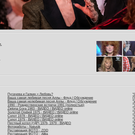
и.
.
Пугачева и Галкин = Любовь?
"
Ваша самая любимая песня Аллы - Флуд / Обсуждение
П
Ваша самая нелюбимая песня Аллы - Флуд / Обсуждение
"
1990 - Рождественские встречи 1991 (полностью)
"
Zielona Gora 1983 - ВИДЕО / ВИДЕО online
"
Золотой Орфей 1975 - ВИДЕО / ВИДЕО online
"
Сопот 1978 - ВИДЕО / ВИДЕО online
"
Сопот 1979 - ВИДЕО / ВИДЕО online
"
Пестрый котел (ГДР) 1976, 1979 - ВИДЕО
"
Фотоработы - Natusik
"
Реставрация ФОТО - ZDD
"
Реставрация ФОТО - Allita
"