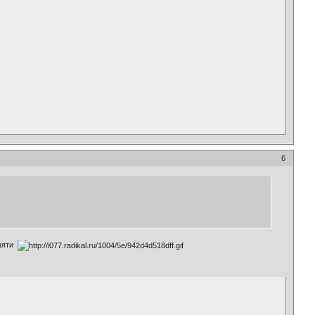
6
амяти