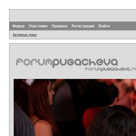
Форум
Участники
Правила
Регистрация
Войти
Активные темы