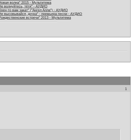
Новая волна" 2015 - Мультитема
Не волнуйтесь, тётя" - АУДИО
Хрен-то вам закат" ("Ангел Алла") - АУДИО
Не высовывайся, дочка" - премьера песни - АУДИО
Рождественские встречи" 2013 - Мультитема
1