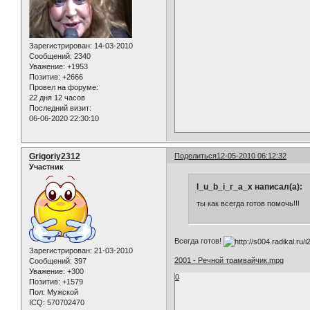
Зарегистрирован
: 14-03-2010
Сообщений:
2340
Уважение:
+1953
Позитив:
+2666
Провел на форуме:
22 дня 12 часов
Последний визит:
06-06-2020 22:30:10
Grigoriy2312
Поделиться
12-05-2010 06:12:32
Участник
l_u_b_i_r_a_x написал(а):
ты как всегда готов помочь!!!
Всегда готов!
Зарегистрирован
: 21-03-2010
2001 - Речной трамвайчик.mpg
Сообщений:
397
Уважение:
+300
0
Позитив:
+1579
Пол:
Мужской
ICQ:
570702470