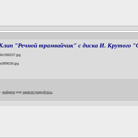
Клип "Речной трамвайчик" с диска И. Крутого "
 -
войдите
или
зарегистрируйтесь
.