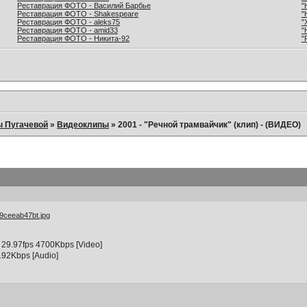
Реставрация ФОТО - Василий Барбье
"
Реставрация ФОТО - Shakespeare
"
Реставрация ФОТО - aleks75
"
Реставрация ФОТО - amid33
"
Реставрация ФОТО - Никита-92
"
ы Пугачевой
»
Видеоклипы
»
2001 - "Речной трамвайчик" (клип) - (ВИДЕО)
29.97fps 4700Kbps [Video]
92Kbps [Audio]