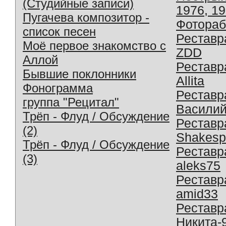
(Студийные записи)
1976, 1
Пугачева композитор -
Фотораб
список песен
Реставр
Моё первое знакомство с
ZDD
Аллой
Реставр
Бывшие поклонники
Allita
Фонограмма
Реставр
группа "Рецитал"
Василий
Трёп - Флуд / Обсуждение
Реставр
(2)
Shakesp
Трёп - Флуд / Обсуждение
Реставр
(3)
aleks75
Реставр
amid33
Реставр
Никита-