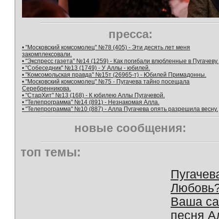
пресса:
• "Московский комсомолец" №78 (405) - Эти десять лет меня
закомплексовали.
• "Экспресс газета" №14 (1259) - Как погибали влюбленные в Пугачеву.
• "Собеседник" №13 (1749) - У Аллы - юбилей.
• "Комсомольская правда" №15т (26965-т) - Юбилей Примадонны.
• "Московский комсомолец" №75 - Пугачева тайно посещала
Серебренникова.
• "СтарХит" №13 (168) - К юбилею Аллы Пугачевой.
• "Телепрограмма" №14 (891) - Незнакомая Алла.
• "Телепрограмма" №10 (887) - Алла Пугачева опять разрешила весну.
новые сообщения:
топ темы:
Пугачев
Любовь
Ваша с
песня А