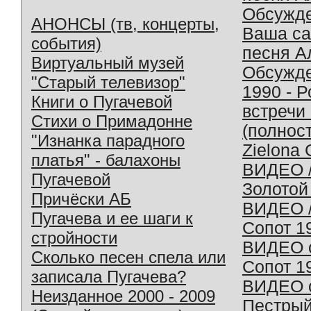
Обсужд
АНОНСЫ (тв, концерты,
Ваша с
события)
песня А
Виртуальный музей
Обсужд
"Старый телевизор"
1990 - 
Книги о Пугачевой
встречи
Стихи о Примадонне
(полнос
"Изнанка парадного
Zielona 
платья" - балахоны
ВИДЕО /
Пугачевой
Золотой
Причёски АБ
ВИДЕО /
Пугачева и ее шаги к
Сопот 1
стройности
ВИДЕО o
Сколько песен спела или
Сопот 1
записала Пугачева?
ВИДЕО o
Неизданное 2000 - 2009
Пестрый