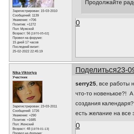
Продолжайте радо
Зарегистрирован
: 15-03-2010
Сообщений:
1139
Уважение:
+706
0
Позитив:
+1272
Пол:
Мужской
Возраст:
56
[1970-05-02]
Провел на форуме:
15 дней 17 часов
Последний визит:
25-02-2022 22:45:19
Поделиться
23-0
Nika-Viktoriya
Участник
serry25
, все работы 
что-то новенькое?! А
создания календаря??
Зарегистрирован
: 23-03-2011
Сообщений:
1726
есть желание на все 
Уважение:
+290
Позитив:
+1685
0
Пол:
Женский
Возраст:
48
[1978-01-13]
Провел на форуме: