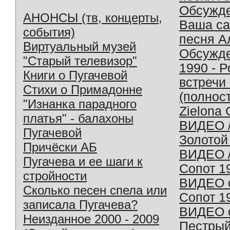
Обсужд
АНОНСЫ (тв, концерты,
Ваша с
события)
песня А
Виртуальный музей
Обсужд
"Старый телевизор"
1990 - 
Книги о Пугачевой
встречи
Стихи о Примадонне
(полнос
"Изнанка парадного
Zielona 
платья" - балахоны
ВИДЕО /
Пугачевой
Золотой
Причёски АБ
ВИДЕО /
Пугачева и ее шаги к
Сопот 1
стройности
ВИДЕО o
Сколько песен спела или
Сопот 1
записала Пугачева?
ВИДЕО o
Неизданное 2000 - 2009
Пестрый