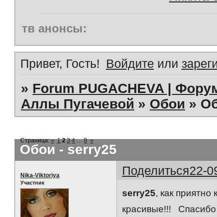
тв анонсы:
Привет, Гость!
Войдите
или
зарег
»
Forum PUGACHEVA | Форум
Аллы Пугачевой
»
Обои
»
Об
Страница:
«
1
2
3
4
…
9
»
Обои - serry25
Поделиться
22-0
Nika-Viktoriya
Участник
serry25
, как приятно
красивые!!! Спасиб