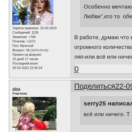
Особенно мечтаю 
Любви",кто то об
Зарегистрирован
: 15-03-2010
Сообщений:
1139
В работе, думаю что 
Уважение:
+706
Позитив:
+1272
Пол:
Мужской
огромного количества
Возраст:
56
[1970-05-02]
Провел на форуме:
ляп-или всё или ничего.
15 дней 17 часов
Последний визит:
0
25-02-2022 22:45:19
Поделиться
22-0
alisa
Участник
serry25 написал
всё или ничего. Т