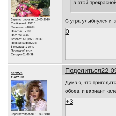
а этой прекрасно
Зарегистрирован
: 15-03-2010
С утра улыбнулся и ж
Сообщений:
15118
Уважение:
+16469
0
Позитив:
+7187
Пол:
Женский
Возраст:
54
[1971-09-06]
Провел на форуме:
5 месяцев 1 день
Последний визит:
Сегодня 01:46:39
Поделиться
22-0
serry25
Участник
Думаю, что пригодит
обоев, и вариант кал
+3
Зарегистрирован
: 15-03-2010