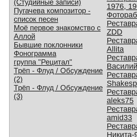
(Студийные записи)
1976, 1
Пугачева композитор -
Фотораб
список песен
Реставр
Моё первое знакомство с
ZDD
Аллой
Реставр
Бывшие поклонники
Allita
Фонограмма
Реставр
группа "Рецитал"
Василий
Трёп - Флуд / Обсуждение
Реставр
(2)
Shakesp
Трёп - Флуд / Обсуждение
Реставр
(3)
aleks75
Реставр
amid33
Реставр
Никита-