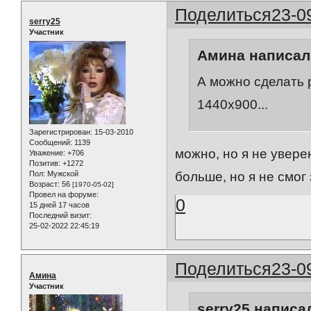
Поделиться
23-0
serry25
Участник
Амина написал(
А можно сделать 
1440х900...
Зарегистрирован
: 15-03-2010
Сообщений:
1139
можно, но я не увере
Уважение:
+706
Позитив:
+1272
Пол:
Мужской
больше, но я не смог
Возраст:
56
[1970-05-02]
Провел на форуме:
0
15 дней 17 часов
Последний визит:
25-02-2022 22:45:19
Поделиться
23-0
Амина
Участник
serry25 написал