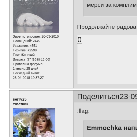
мерси за комплим
Продолжайте радоват
Зарегистрирован
: 20-03-2010
0
Сообщений:
2445
Уважение:
+351
Позитив:
+2599
Пол:
Женский
Возраст:
37
[1988-12-06]
Провел на форуме:
1 месяц 25 дней
Последний визит:
26-04-2018 19:37:27
Поделиться
23-0
serry25
Участник
:flag:
Emmochka напи