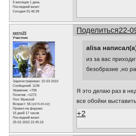
5 месяцев 1 день
Последний визит:
Сегодня 01:46:39
Поделиться
22-0
serry25
Участник
alisa написал(а
из за вас приход
безобразие ,но ра
Зарегистрирован
: 15-03-2010
Сообщений:
1139
Я это делаю раз в не
Уважение:
+706
Позитив:
+1272
Пол:
Мужской
все обойки выставить на
Возраст:
56
[1970-05-02]
Провел на форуме:
+2
15 дней 17 часов
Последний визит:
25-02-2022 22:45:19