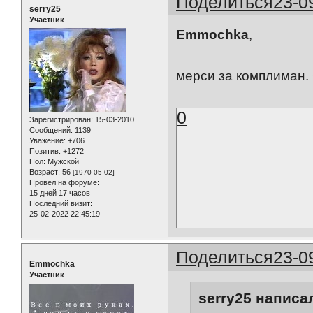
Поделиться
23-0
serry25
Участник
Emmochka
,
мерси за комплиман
0
Зарегистрирован
: 15-03-2010
Сообщений:
1139
Уважение:
+706
Позитив:
+1272
Пол:
Мужской
Возраст:
56
[1970-05-02]
Провел на форуме:
15 дней 17 часов
Последний визит:
25-02-2022 22:45:19
Поделиться
23-0
Emmochka
Участник
serry25 написал