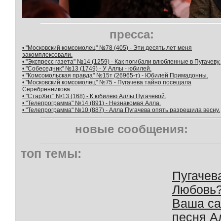
пресса:
• "Московский комсомолец" №78 (405) - Эти десять лет меня
закомплексовали.
• "Экспресс газета" №14 (1259) - Как погибали влюбленные в Пугачеву.
• "Собеседник" №13 (1749) - У Аллы - юбилей.
• "Комсомольская правда" №15т (26965-т) - Юбилей Примадонны.
• "Московский комсомолец" №75 - Пугачева тайно посещала
Серебренникова.
• "СтарХит" №13 (168) - К юбилею Аллы Пугачевой.
• "Телепрограмма" №14 (891) - Незнакомая Алла.
• "Телепрограмма" №10 (887) - Алла Пугачева опять разрешила весну.
новые сообщения:
топ темы:
Пугачев
Любовь
Ваша с
песня А