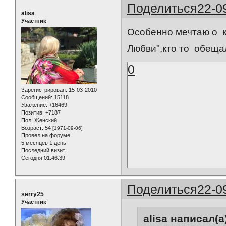
Поделиться
22-0
alisa
Участник
Особенно мечтаю о ка
Любви",кто то обеща
0
Зарегистрирован
: 15-03-2010
Сообщений:
15118
Уважение:
+16469
Позитив:
+7187
Пол:
Женский
Возраст:
54
[1971-09-06]
Провел на форуме:
5 месяцев 1 день
Последний визит:
Сегодня 01:46:39
Поделиться
22-0
serry25
Участник
alisa написал(а