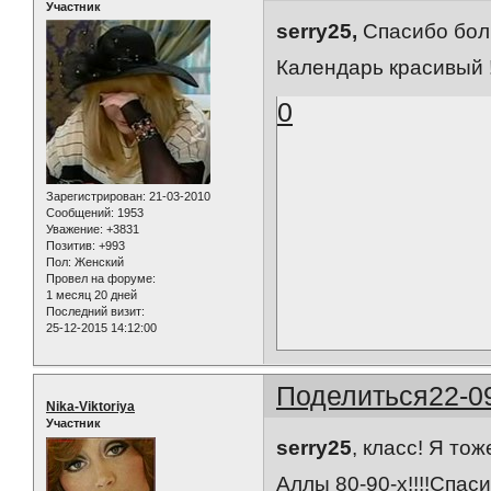
Участник
serry25,
Спасибо боль
Календарь красивый !
0
Зарегистрирован
: 21-03-2010
Сообщений:
1953
Уважение:
+3831
Позитив:
+993
Пол:
Женский
Провел на форуме:
1 месяц 20 дней
Последний визит:
25-12-2015 14:12:00
Поделиться
22-0
Nika-Viktoriya
Участник
serry25
, класс! Я то
Аллы 80-90-х!!!!Спас