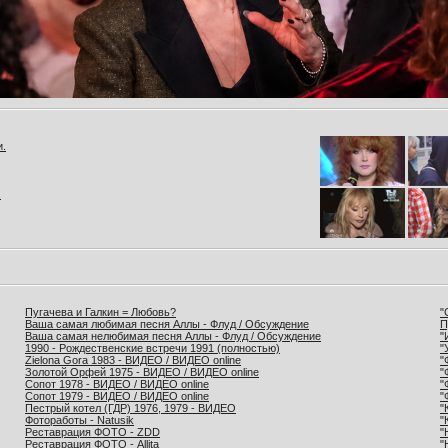
и.
.
Пугачева и Галкин = Любовь?
"
Ваша самая любимая песня Аллы - Флуд / Обсуждение
П
Ваша самая нелюбимая песня Аллы - Флуд / Обсуждение
"
1990 - Рождественские встречи 1991 (полностью)
"
Zielona Gora 1983 - ВИДЕО / ВИДЕО online
"
Золотой Орфей 1975 - ВИДЕО / ВИДЕО online
"
Сопот 1978 - ВИДЕО / ВИДЕО online
"
Сопот 1979 - ВИДЕО / ВИДЕО online
"
Пестрый котел (ГДР) 1976, 1979 - ВИДЕО
"
Фотоработы - Natusik
"
Реставрация ФОТО - ZDD
"
Реставрация ФОТО - Allita
"