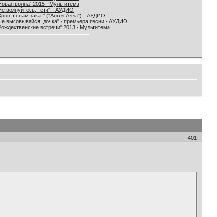
Новая волна" 2015 - Мультитема
Не волнуйтесь, тётя" - АУДИО
Хрен-то вам закат" ("Ангел Алла") - АУДИО
Не высовывайся, дочка" - премьера песни - АУДИО
Рождественские встречи" 2013 - Мультитема
401