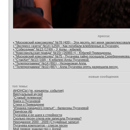
пресса:
• "Московский комсомолец" №78 (405) - Эти десять лет меня закомплексовал
• "Экспресс газета" №14 (1259) - Как погибали влюбленные в Пугачеву.
• "Собеседник" №13 (1749) - У Аллы - юбилей.
• "Комсомольская правда" №15т (26965-т) - Юбилей Примадонны.
• "Московский комсомолец" №75 - Пугачева тайно посещала Серебренникова
• "СтарХит" №13 (168) - К юбилею Аллы Пугачевой.
• "Телепрограмма" №14 (891) - Незнакомая Алла.
• "Телепрограмма" №10 (887) - Алла Пугачева опять разрешила весну.
новые сообщения:
топ темы:
АНОНСЫ (тв, концерты, события)
Виртуальный музей
"Старый телевизор"
Книги о Пугачевой
Стихи о Примадонне
"Изнанка парадного платья" - балахоны Пугачевой
Причёски АБ
Пугачева и ее шаги к стройности
Сколько песен спела или записала Пугачева?
Неизданное 2000 - 2009 (Студийные записи)
Пугачева композитор - список песен
Моё первое знакомство с Аллой