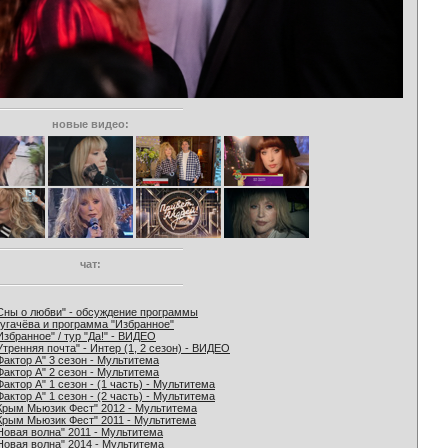
новые видео:
чат:
Сны о любви" - обсуждение программы
угачёва и программа "Избранное"
Избранное" / тур "Да!" - ВИДЕО
Утренняя почта" - Интер (1, 2 сезон) - ВИДЕО
Фактор А" 3 сезон - Мультитема
Фактор А" 2 сезон - Мультитема
Фактор А" 1 сезон - (1 часть) - Мультитема
Фактор А" 1 сезон - (2 часть) - Мультитема
Крым Мьюзик Фест" 2012 - Мультитема
Крым Мьюзик Фест" 2011 - Мультитема
Новая волна" 2011 - Мультитема
Новая волна" 2014 - Мультитема