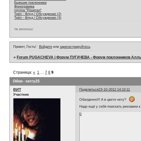
Бывшие поклонники
Фонограмма
группа "Рецитал"
Трёп - Флуд / Обсуждение (2)
Трёп - Флуд / Обсуждение (3)
тв анонсы:
Привет, Гость!
Войдите
или
зарегистрируйтесь
.
»
Forum PUGACHEVA | Форум ПУГАЧЕВА - Форум поклонников Алл
Страница:
«
1
…
7
8
9
Обои - serry25
ВИТ
Поделиться
23-10-2012 14:10:11
Участник
Обалденно!!! А в цвете нету?
Надо ещё у себя поискать рекламки к
0