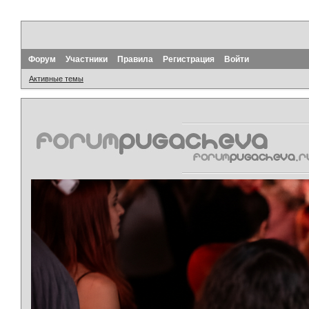
Форум
Участники
Правила
Регистрация
Войти
Активные темы