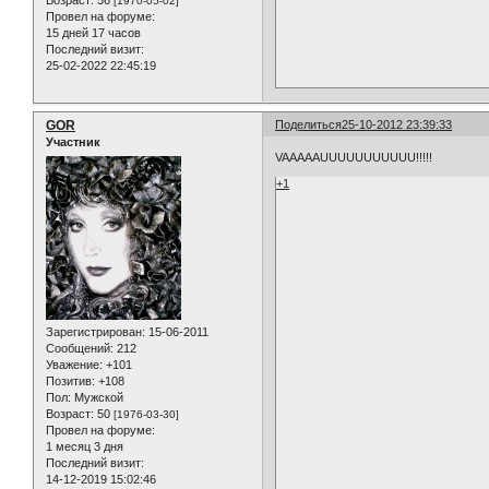
Возраст:
56
[1970-05-02]
Провел на форуме:
15 дней 17 часов
Последний визит:
25-02-2022 22:45:19
GOR
Поделиться
25-10-2012 23:39:33
Участник
VAAAAAUUUUUUUUUUU!!!!!
+1
Зарегистрирован
: 15-06-2011
Сообщений:
212
Уважение:
+101
Позитив:
+108
Пол:
Мужской
Возраст:
50
[1976-03-30]
Провел на форуме:
1 месяц 3 дня
Последний визит:
14-12-2019 15:02:46