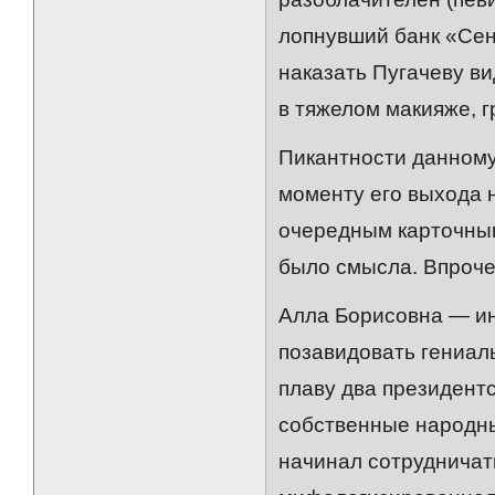
лопнувший банк «Сен
наказать Пугачеву в
в тяжелом макияже, г
Пикантности данному
моменту его выхода 
очередным карточным
было смысла. Впрочем
Алла Борисовна — ин
позавидовать гениал
плаву два президентск
собственные народные
начинал сотрудничать