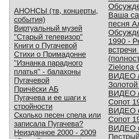
Обсужд
АНОНСЫ (тв, концерты,
Ваша с
события)
песня А
Виртуальный музей
Обсужд
"Старый телевизор"
1990 - 
Книги о Пугачевой
встречи
Стихи о Примадонне
(полнос
"Изнанка парадного
Zielona 
платья" - балахоны
ВИДЕО /
Пугачевой
Золотой
Причёски АБ
ВИДЕО /
Пугачева и ее шаги к
Сопот 1
стройности
ВИДЕО o
Сколько песен спела или
Сопот 1
записала Пугачева?
ВИДЕО o
Неизданное 2000 - 2009
Пестрый