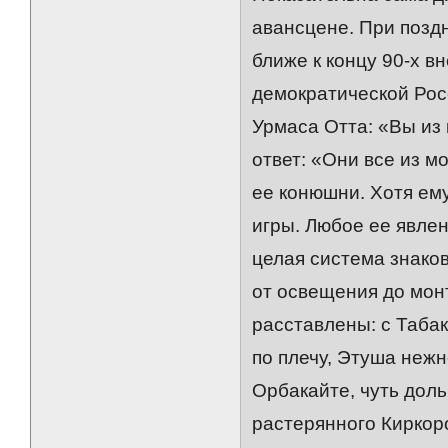
авансцене. При поздн
ближе к концу 90-х 
демократической Рос
Урмаса Отта: «Вы из
ответ: «Они все из м
ее конюшни. Хотя ему
игры. Любое ее явле
целая система знаков
от освещения до мон
расставлены: с Таба
по плечу, Этуша неж
Орбакайте, чуть дол
растерянного Киркор