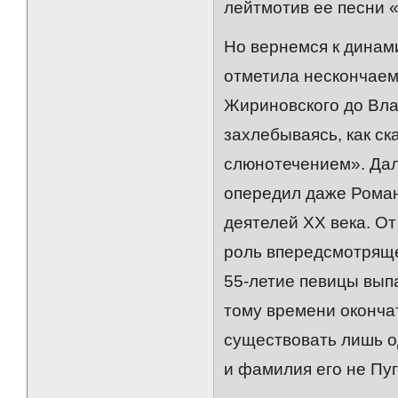
лейтмотив ее песни «
Но вернемся к динами
отметила нескончаем
Жириновского до Вла
захлебываясь, как с
слюнотечением». Да
опередил даже Романа
деятелей ХХ века. О
роль впередсмотряще
55-летие певицы вып
тому времени оконча
существовать лишь од
и фамилия его не Пуг