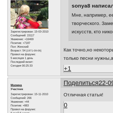
sonya8 написал
Мне, например, е
творческого. Заме
искусств, кто ник
Зарегистрирован
: 15-03-2010
Сообщений:
15117
Уважение:
+16469
Позитив:
+7187
Пол:
Женский
Как точно,но некотор
Возраст:
54
[1971-09-06]
Провел на форуме:
только песни нужны,а
5 месяцев 1 день
Последний визит:
Сегодня 00:25:33
+1
Поделиться
22-0
Марина
Участник
Отличная статья!
Зарегистрирован
: 15-11-2010
Сообщений:
266
Уважение:
+44
0
Позитив:
+883
Провел на форуме:
9 дней 6 часов