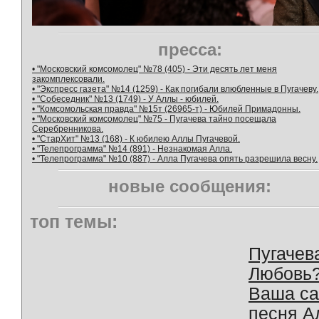
пресса:
• "Московский комсомолец" №78 (405) - Эти десять лет меня
закомплексовали.
• "Экспресс газета" №14 (1259) - Как погибали влюбленные в Пугачеву.
• "Собеседник" №13 (1749) - У Аллы - юбилей.
• "Комсомольская правда" №15т (26965-т) - Юбилей Примадонны.
• "Московский комсомолец" №75 - Пугачева тайно посещала
Серебренникова.
• "СтарХит" №13 (168) - К юбилею Аллы Пугачевой.
• "Телепрограмма" №14 (891) - Незнакомая Алла.
• "Телепрограмма" №10 (887) - Алла Пугачева опять разрешила весну.
новые сообщения:
топ темы:
Пугачев
Любовь
Ваша с
песня А