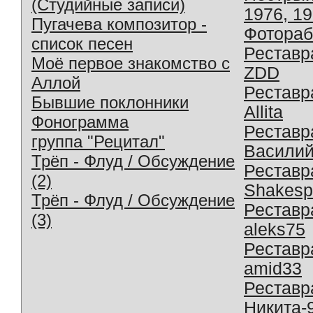
(Студийные записи)
1976, 1
Пугачева композитор -
Фотораб
список песен
Реставр
Моё первое знакомство с
ZDD
Аллой
Реставр
Бывшие поклонники
Allita
Фонограмма
Реставр
группа "Рецитал"
Василий
Трёп - Флуд / Обсуждение
Реставр
(2)
Shakesp
Трёп - Флуд / Обсуждение
Реставр
(3)
aleks75
Реставр
amid33
Реставр
Никита-