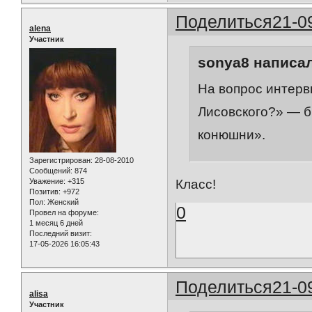
Поделиться
21-0
alena
Участник
sonya8 написал
На вопрос интерв
Лисовского?» — б
конюшни».
Зарегистрирован
: 28-08-2010
Сообщений:
874
Уважение:
+315
Класс!
Позитив:
+972
Пол:
Женский
0
Провел на форуме:
1 месяц 6 дней
Последний визит:
17-05-2026 16:05:43
Поделиться
21-0
alisa
Участник