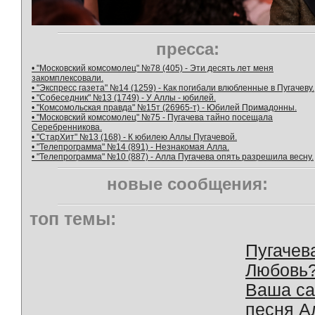
пресса:
• "Московский комсомолец" №78 (405) - Эти десять лет меня
закомплексовали.
• "Экспресс газета" №14 (1259) - Как погибали влюбленные в Пугачеву.
• "Собеседник" №13 (1749) - У Аллы - юбилей.
• "Комсомольская правда" №15т (26965-т) - Юбилей Примадонны.
• "Московский комсомолец" №75 - Пугачева тайно посещала
Серебренникова.
• "СтарХит" №13 (168) - К юбилею Аллы Пугачевой.
• "Телепрограмма" №14 (891) - Незнакомая Алла.
• "Телепрограмма" №10 (887) - Алла Пугачева опять разрешила весну.
новые сообщения:
топ темы:
Пугачев
Любовь
Ваша с
песня А