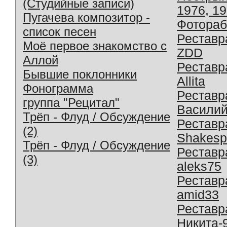
(Студийные записи)
1976, 1
Пугачева композитор -
Фотораб
список песен
Реставр
Моё первое знакомство с
ZDD
Аллой
Реставр
Бывшие поклонники
Allita
Фонограмма
Реставр
группа "Рецитал"
Василий
Трёп - Флуд / Обсуждение
Реставр
(2)
Shakesp
Трёп - Флуд / Обсуждение
Реставр
(3)
aleks75
Реставр
amid33
Реставр
Никита-