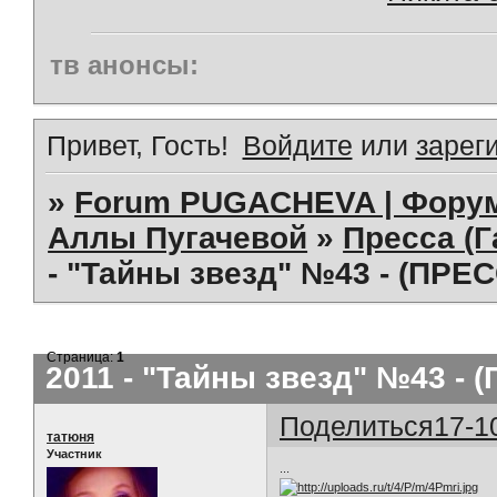
тв анонсы:
Привет, Гость!
Войдите
или
зарег
»
Forum PUGACHEVA | Форум
Аллы Пугачевой
»
Пресса (Г
- "Тайны звезд" №43 - (ПРЕ
Страница:
1
2011 - "Тайны звезд" №43 - 
Поделиться
17-1
татюня
Участник
...