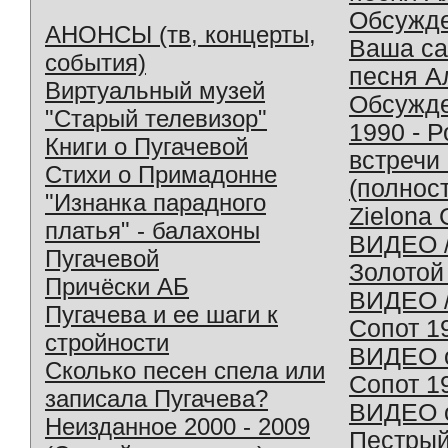
Обсужд
АНОНСЫ (тв, концерты,
Ваша с
события)
песня А
Виртуальный музей
Обсужд
"Старый телевизор"
1990 - 
Книги о Пугачевой
встречи
Стихи о Примадонне
(полнос
"Изнанка парадного
Zielona 
платья" - балахоны
ВИДЕО /
Пугачевой
Золотой
Причёски АБ
ВИДЕО /
Пугачева и ее шаги к
Сопот 1
стройности
ВИДЕО o
Сколько песен спела или
Сопот 1
записала Пугачева?
ВИДЕО o
Неизданное 2000 - 2009
Пестрый