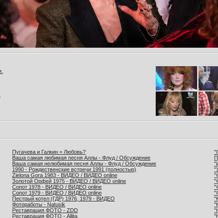
и.
.
Пугачева и Галкин = Любовь?
"
Ваша самая любимая песня Аллы - Флуд / Обсуждение
П
Ваша самая нелюбимая песня Аллы - Флуд / Обсуждение
"
1990 - Рождественские встречи 1991 (полностью)
"
Zielona Gora 1983 - ВИДЕО / ВИДЕО online
"
Золотой Орфей 1975 - ВИДЕО / ВИДЕО online
"
Сопот 1978 - ВИДЕО / ВИДЕО online
"
Сопот 1979 - ВИДЕО / ВИДЕО online
"
Пестрый котел (ГДР) 1976, 1979 - ВИДЕО
"
Фотоработы - Natusik
"
Реставрация ФОТО - ZDD
"
Реставрация ФОТО - Allita
"