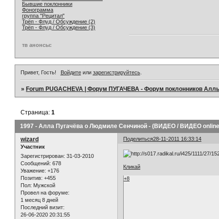
Бывшие поклонники
Фонограмма
группа "Рецитал"
Трёп - Флуд / Обсуждение (2)
Трёп - Флуд / Обсуждение (3)
тв анонсы:
Привет, Гость!
Войдите
или
зарегистрируйтесь
.
»
Forum PUGACHEVA | Форум ПУГАЧЕВА - Форум поклонников Алл
Страница:
1
1997 - Алла Пугачёва о Людмиле Сенчиной - (ВИДЕО / ВИДЕО online
wizard
Поделиться
28-11-2011 16:33:14
Участник
Зарегистрирован
: 31-03-2010
Сообщений:
678
Кликай
Уважение:
+176
Позитив:
+455
+8
Пол:
Мужской
Провел на форуме:
1 месяц 8 дней
Последний визит:
26-06-2020 20:31:55