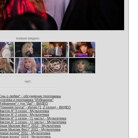
новые видео:
чат:
Сны о любви" - обсуждение программы
угачёва и программа "Избранное"
Избранное" / тур "Да!" - ВИДЕО
Утренняя почта" - Интер (1, 2 сезон) - ВИДЕО
Фактор А" 3 сезон - Мультитема
Фактор А" 2 сезон - Мультитема
Фактор А" 1 сезон - (1 часть) - Мультитема
Фактор А" 1 сезон - (2 часть) - Мультитема
Крым Мьюзик Фест" 2012 - Мультитема
Крым Мьюзик Фест" 2011 - Мультитема
Новая волна" 2011 - Мультитема
Новая волна" 2014 - Мультитема