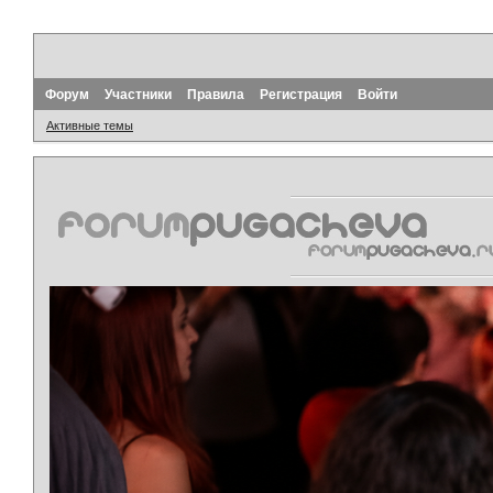
Форум
Участники
Правила
Регистрация
Войти
Активные темы