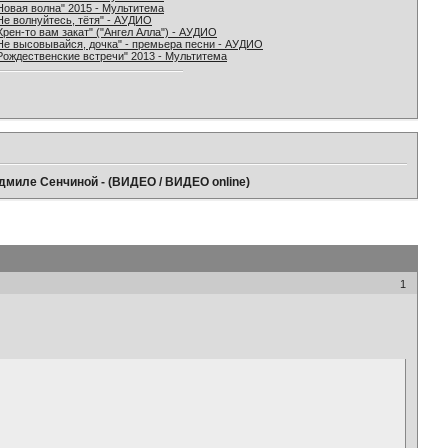
Новая волна" 2015 - Мультитема
Не волнуйтесь, тётя" - АУДИО
Хрен-то вам закат" ("Ангел Алла") - АУДИО
Не высовывайся, дочка" - премьера песни - АУДИО
Рождественские встречи" 2013 - Мультитема
дмиле Сенчиной - (ВИДЕО / ВИДЕО online)
1