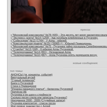
пресса:
• "Московский комсомолец" №78 (405) - Эти десять лет меня закомплексовал
• "Экспресс газета" №14 (1259) - Как погибали влюбленные в Пугачеву.
• "Собеседник" №13 (1749) - У Аллы - юбилей.
• "Комсомольская правда" №15т (26965-т) - Юбилей Примадонны.
• "Московский комсомолец" №75 - Пугачева тайно посещала Серебренникова
• "СтарХит" №13 (168) - К юбилею Аллы Пугачевой.
• "Телепрограмма" №14 (891) - Незнакомая Алла.
• "Телепрограмма" №10 (887) - Алла Пугачева опять разрешила весну.
новые сообщения:
топ темы:
АНОНСЫ (тв, концерты, события)
Виртуальный музей
"Старый телевизор"
Книги о Пугачевой
Стихи о Примадонне
"Изнанка парадного платья" - балахоны Пугачевой
Причёски АБ
Пугачева и ее шаги к стройности
Сколько песен спела или записала Пугачева?
Неизданное 2000 - 2009 (Студийные записи)
Пугачева композитор - список песен
Моё первое знакомство с Аллой