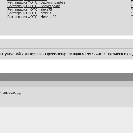
Реставрация ФОТО - Василий Барбье
"
Реставрация ФОТО - Shakespeare
"
Реставрация ФОТО - aleks75
"
Реставрация ФОТО - amid33
"
Реставрация ФОТО - Никита-92
"
ы Пугачевой
»
Интервью / Пресс-конференции
»
1997 - Алла Пугачёва о Лю
)