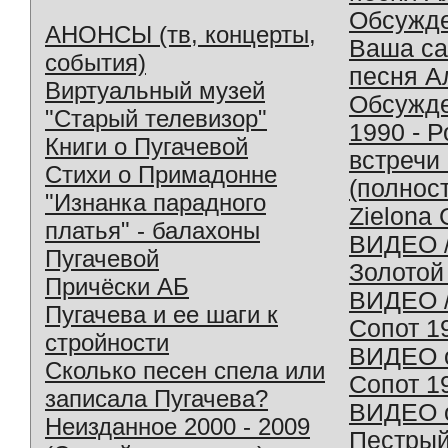
Обсужд
АНОНСЫ (тв, концерты,
Ваша с
события)
песня А
Виртуальный музей
Обсужд
"Старый телевизор"
1990 - 
Книги о Пугачевой
встречи
Стихи о Примадонне
(полнос
"Изнанка парадного
Zielona 
платья" - балахоны
ВИДЕО /
Пугачевой
Золотой
Причёски АБ
ВИДЕО /
Пугачева и ее шаги к
Сопот 1
стройности
ВИДЕО o
Сколько песен спела или
Сопот 1
записала Пугачева?
ВИДЕО o
Неизданное 2000 - 2009
Пестрый