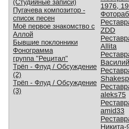
(Студийные записи)
1976, 1
Пугачева композитор -
Фотораб
список песен
Реставр
Моё первое знакомство с
ZDD
Аллой
Реставр
Бывшие поклонники
Allita
Фонограмма
Реставр
группа "Рецитал"
Василий
Трёп - Флуд / Обсуждение
Реставр
(2)
Shakesp
Трёп - Флуд / Обсуждение
Реставр
(3)
aleks75
Реставр
amid33
Реставр
Никита-