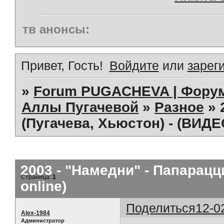
тв анонсы:
Привет, Гость!
Войдите
или
зарег
»
Forum PUGACHEVA | Форум
Аллы Пугачевой
»
Разное
»
(Пугачева, Хьюстон) - (ВИДЕ
2003 - "Намедни" - Папарацц
Страница:
1
online)
Поделиться
12-0
Alex-1984
Администратор