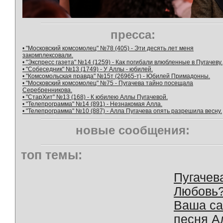
пресса:
• "Московский комсомолец" №78 (405) - Эти десять лет меня
закомплексовали.
• "Экспресс газета" №14 (1259) - Как погибали влюбленные в Пугачеву.
• "Собеседник" №13 (1749) - У Аллы - юбилей.
• "Комсомольская правда" №15т (26965-т) - Юбилей Примадонны.
• "Московский комсомолец" №75 - Пугачева тайно посещала
Серебренникова.
• "СтарХит" №13 (168) - К юбилею Аллы Пугачевой.
• "Телепрограмма" №14 (891) - Незнакомая Алла.
• "Телепрограмма" №10 (887) - Алла Пугачева опять разрешила весну.
новые сообщения:
топ темы:
Пугачев
Любовь
Ваша с
песня А