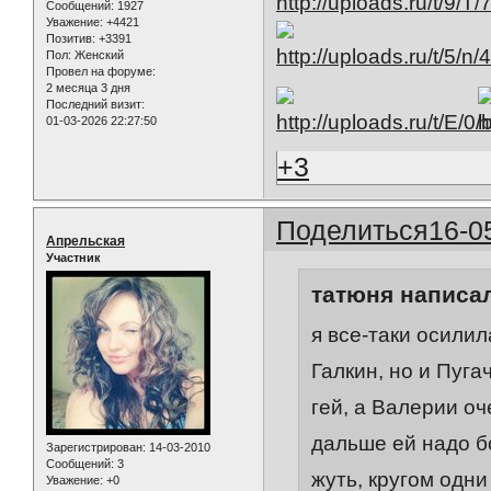
Сообщений:
1927
Уважение:
+4421
Позитив:
+3391
Пол:
Женский
Провел на форуме:
2 месяца 3 дня
Последний визит:
01-03-2026 22:27:50
+3
Поделиться
16-0
Апрельская
Участник
татюня написал
я все-таки осилил
Галкин, но и Пуга
гей, а Валерии оч
дальше ей надо б
Зарегистрирован
: 14-03-2010
Сообщений:
3
жуть, кругом одни 
Уважение:
+0