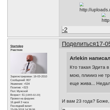
-2
Поделиться
17-0
Startoleg
Участник
Arlekin написал
Кто такая Эдита в
мою, плиииз не тр
Зарегистрирован
: 16-03-2010
Сообщений:
807
еще жива... Неда
Уважение:
+534
Позитив:
+323
Пол:
Мужской
Возраст:
61
[1965-02-20]
Провел на форуме:
И вам 23 года? Боже,
16 дней 3 часа
Последний визит:
23-09-2018 14:38:06