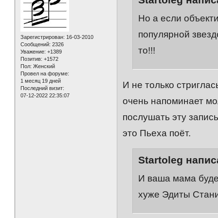
Но а если объект
популярной звездо
Зарегистрирован
: 16-03-2010
Сообщений:
2326
то!!!
Уважение:
+1389
Позитив:
+1572
Пол:
Женский
Провел на форуме:
1 месяц 19 дней
И не только стриглас
Последний визит:
07-12-2022 22:35:07
очень напоминает мо
послушать эту запись 
это Пьеха поёт.
Startoleg напис
И ваша мама буде
хуже Эдиты Стани