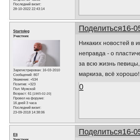
Последний визит:
28-10-2022 22:43:14
Поделиться
16-0
Startoleg
Участник
Никаких новостей в и
неправда - о пластич
за всю жизнь певицы, 
Зарегистрирован
: 16-03-2010
маркиза, всё хорошо!!
Сообщений:
807
Уважение:
+534
Позитив:
+323
0
Пол:
Мужской
Возраст:
61
[1965-02-20]
Провел на форуме:
16 дней 3 часа
Последний визит:
23-09-2018 14:38:06
Поделиться
16-0
Eli
Участник