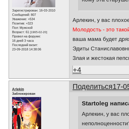
Зарегистрирован
: 16-03-2010
Сообщений:
807
Арлекин, у вас плохо
Уважение:
+534
Позитив:
+323
Пол:
Мужской
Молодость - это тако
Возраст:
61
[1965-02-20]
Провел на форуме:
ваша мама будет дрях
16 дней 3 часа
Последний визит:
Эдиты Станиславовны
23-09-2018 14:38:06
Злая и жестокая пепс
+4
Поделиться
17-0
Arlekin
Заблокирован
Startoleg напис
Арлекин, у вас пл
неполноценности