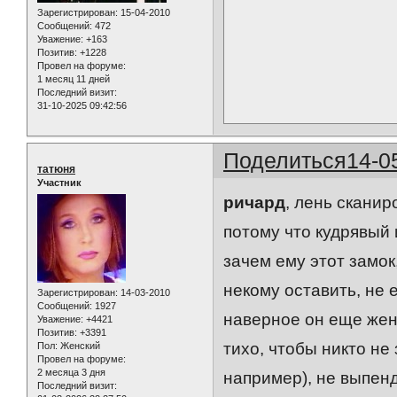
Зарегистрирован
: 15-04-2010
Сообщений:
472
Уважение:
+163
Позитив:
+1228
Провел на форуме:
1 месяц 11 дней
Последний визит:
31-10-2025 09:42:56
Поделиться
14-0
татюня
Участник
ричард
, лень сканир
потому что кудрявый 
зачем ему этот замок
некому оставить, не е
Зарегистрирован
: 14-03-2010
Сообщений:
1927
наверное он еще жени
Уважение:
+4421
Позитив:
+3391
тихо, чтобы никто не
Пол:
Женский
Провел на форуме:
2 месяца 3 дня
например), не выпенд
Последний визит: