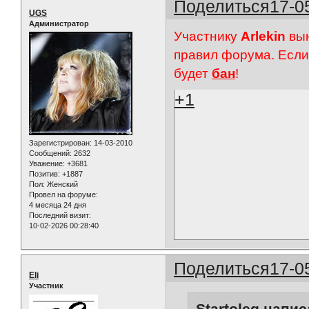
Поделиться
17-0
UGS
Администратор
Участнику
Arlekin
вын
правил форума. Если
будет
бан
!
+1
Зарегистрирован
: 14-03-2010
Сообщений:
2632
Уважение:
+3681
Позитив:
+1887
Пол:
Женский
Провел на форуме:
4 месяца 24 дня
Последний визит:
10-02-2026 00:28:40
Поделиться
17-0
Eli
Участник
Startoleg напис