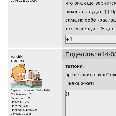
01-03-2026 22:27:50
что она еще вернется
никого не судит )))) 
сама по себе красива
таком же духе. Я дол
+1
Поделиться
14-0
ponchik
Участник
татюня
,
представила, как Гал
Пьеха жжет!
Зарегистрирован
: 18-04-2010
0
Сообщений:
620
Уважение:
+335
Позитив:
+227
Пол:
Женский
Провел на форуме:
2 месяца 2 дня