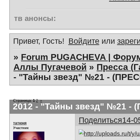
тв анонсы:
Привет, Гость!
Войдите
или
зарег
»
Forum PUGACHEVA | Форум
Аллы Пугачевой
»
Пресса (Г
- "Тайны звезд" №21 - (ПРЕ
Страница:
1
2
»
2012 - "Тайны звезд" №21 - 
Поделиться
14-0
татюня
Участник