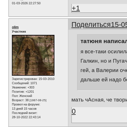
01-03-2026 22:27:50
+1
Поделиться
15-0
olim
Участник
татюня написал
я все-таки осилил
Галкин, но и Пуга
гей, а Валерии оч
дальше ей надо б
Зарегистрирован
: 15-03-2010
Сообщений:
1071
Уважение:
+303
Позитив:
+1201
Пол:
Женский
мать чАсная, че твори
Возраст:
38
[1987-08-25]
Провел на форуме:
13 дней 15 часов
0
Последний визит:
28-10-2022 22:43:14