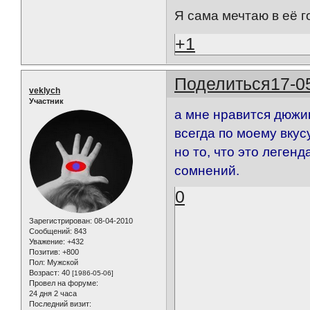
Я сама мечтаю в её го
+1
Поделиться
17-0
veklych
Участник
а мне нравится дюжин
всегда по моему вкусу
но то, что это леген
сомнений.
0
Зарегистрирован
: 08-04-2010
Сообщений:
843
Уважение:
+432
Позитив:
+800
Пол:
Мужской
Возраст:
40
[1986-05-06]
Провел на форуме:
24 дня 2 часа
Последний визит: