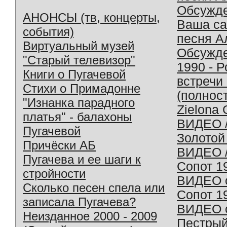
Обсужд
АНОНСЫ (тв, концерты,
Ваша с
события)
песня А
Виртуальный музей
Обсужд
"Старый телевизор"
1990 - 
Книги о Пугачевой
встречи
Стихи о Примадонне
(полнос
"Изнанка парадного
Zielona 
платья" - балахоны
ВИДЕО /
Пугачевой
Золотой
Причёски АБ
ВИДЕО /
Пугачева и ее шаги к
Сопот 1
стройности
ВИДЕО o
Сколько песен спела или
Сопот 1
записала Пугачева?
ВИДЕО o
Неизданное 2000 - 2009
Пестрый