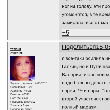
ног на голову, эти п
угомонятся, в те вре
замирала, все от мал
+5
Поделиться
15-0
татюня
Участник
я все-таки осилила и
Галкин, но и Пугачева
Валерии очень повезл
надо больно делать, 
Зарегистрирован
: 14-03-2010
Сообщений:
1927
евреи, *** и воры. То
Уважение:
+4421
Позитив:
+3391
второй участочек при
Пол:
Женский
Провел на форуме:
2 месяца 3 дня
полный маразм.
Последний визит: