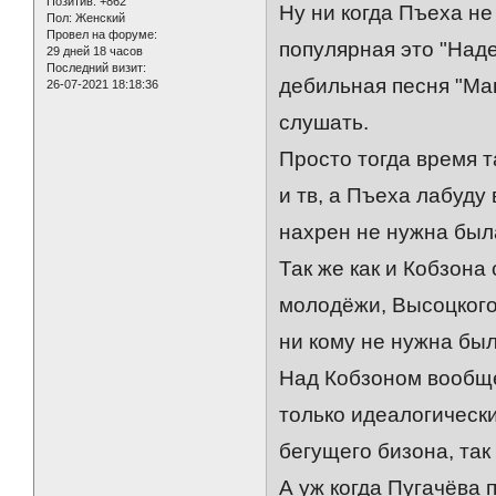
Позитив:
+862
Ну ни когда Пъеха не
Пол:
Женский
Провел на форуме:
популярная это "Над
29 дней 18 часов
Последний визит:
дебильная песня "Ма
26-07-2021 18:18:36
слушать.
Просто тогда время т
и тв, а Пъеха лабуду
нахрен не нужна была
Так же как и Кобзона
молодёжи, Высоцкого
ни кому не нужна был
Над Кобзоном вообще
только идеалогически
бегущего бизона, так
А уж когда Пугачёва 