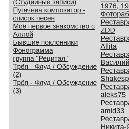
(Студийные записи)
1976, 1
Пугачева композитор -
Фотораб
список песен
Реставр
Моё первое знакомство с
ZDD
Аллой
Реставр
Бывшие поклонники
Allita
Фонограмма
Реставр
группа "Рецитал"
Василий
Трёп - Флуд / Обсуждение
Реставр
(2)
Shakesp
Трёп - Флуд / Обсуждение
Реставр
(3)
aleks75
Реставр
amid33
Реставр
Никита-