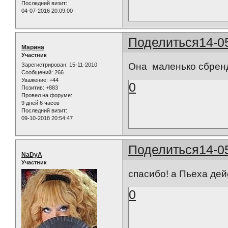
Последний визит:
04-07-2016 20:09:00
Поделиться
14-0
Марина
Участник
Она маленько сбренд
Зарегистрирован
: 15-11-2010
Сообщений:
266
Уважение:
+44
0
Позитив:
+883
Провел на форуме:
9 дней 6 часов
Последний визит:
09-10-2018 20:54:47
Поделиться
14-0
NaDyA
Участник
спасибо! а Пьеха дей
0