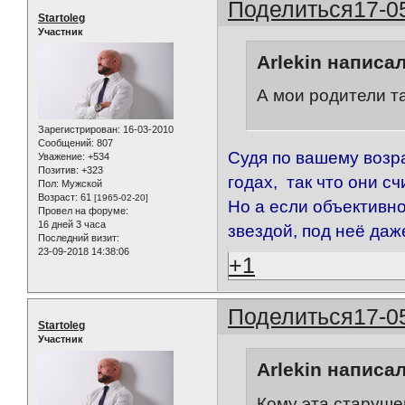
Поделиться
17-0
Startoleg
Участник
Arlekin написал
А мои родители та
Зарегистрирован
: 16-03-2010
Сообщений:
807
Cудя по вашему возр
Уважение:
+534
Позитив:
+323
годах, так что они счи
Пол:
Мужской
Возраст:
61
[1965-02-20]
Но а если объективн
Провел на форуме:
16 дней 3 часа
звездой, под неё даже
Последний визит:
23-09-2018 14:38:06
+1
Поделиться
17-0
Startoleg
Участник
Arlekin написал
Кому эта старуше