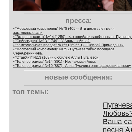
пресса:
• "Московский комсомолец" №78 (405) - Эти десять лет меня
закомплексовали.
• "Экспресс газета" №14 (1259) - Как погибали влюбленные в Пугачеву.
• "Собеседник" №13 (1749) - У Аллы - юбилей.
• "Комсомольская правда" №15т (26965-т) - Юбилей Примадонны.
• "Московский комсомолец" №75 - Пугачева тайно посещала
Серебренникова.
• "СтарХит" №13 (168) - К юбилею Аллы Пугачевой.
• "Телепрограмма" №14 (891) - Незнакомая Алла.
• "Телепрограмма" №10 (887) - Алла Пугачева опять разрешила весну.
новые сообщения:
топ темы:
Пугачев
Любовь
Ваша с
песня А