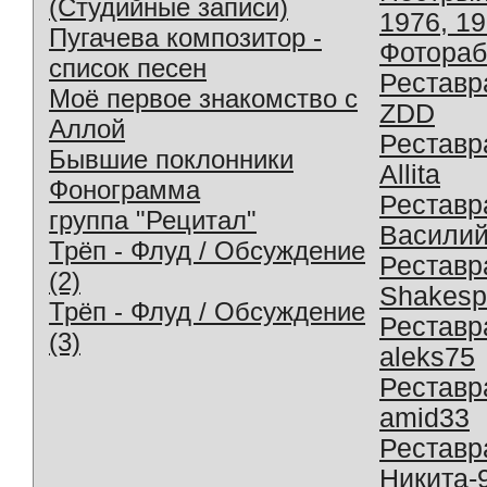
(Студийные записи)
1976, 1
Пугачева композитор -
Фотораб
список песен
Реставр
Моё первое знакомство с
ZDD
Аллой
Реставр
Бывшие поклонники
Allita
Фонограмма
Реставр
группа "Рецитал"
Василий
Трёп - Флуд / Обсуждение
Реставр
(2)
Shakesp
Трёп - Флуд / Обсуждение
Реставр
(3)
aleks75
Реставр
amid33
Реставр
Никита-