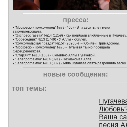
пресса:
• "Московский комсомолец" №78 (405) - Эти десять лет меня
закомплексовали.
• "Экспресс газета" №14 (1259) - Как погибали влюбленные в Пугачеву.
• "Собеседник" №13 (1749) - У Аллы - юбилей.
• "Комсомольская правда" №15т (26965-т) - Юбилей Примадонны.
• "Московский комсомолец" №75 - Пугачева тайно посещала
Серебренникова.
• "СтарХит" №13 (168) - К юбилею Аллы Пугачевой.
• "Телепрограмма" №14 (891) - Незнакомая Алла.
• "Телепрограмма" №10 (887) - Алла Пугачева опять разрешила весну.
новые сообщения:
топ темы:
Пугачев
Любовь
Ваша с
песня А