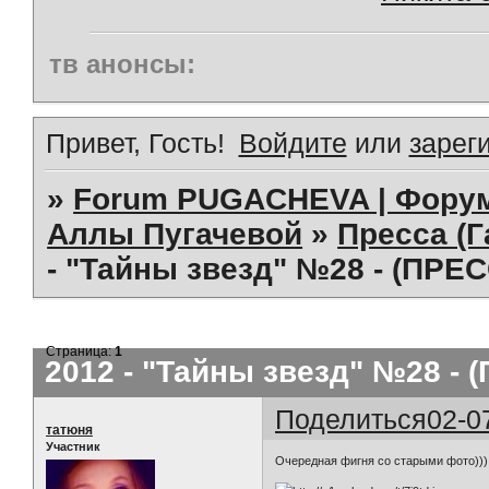
тв анонсы:
Привет, Гость!
Войдите
или
зарег
»
Forum PUGACHEVA | Форум
Аллы Пугачевой
»
Пресса (Г
- "Тайны звезд" №28 - (ПРЕ
Страница:
1
2012 - "Тайны звезд" №28 - 
Поделиться
02-0
татюня
Участник
Очередная фигня со старыми фото)))