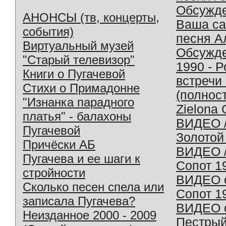
Обсужд
АНОНСЫ (тв, концерты,
Ваша с
события)
песня А
Виртуальный музей
Обсужд
"Старый телевизор"
1990 - 
Книги о Пугачевой
встречи
Стихи о Примадонне
(полнос
"Изнанка парадного
Zielona 
платья" - балахоны
ВИДЕО /
Пугачевой
Золотой
Причёски АБ
ВИДЕО /
Пугачева и ее шаги к
Сопот 1
стройности
ВИДЕО o
Сколько песен спела или
Сопот 1
записала Пугачева?
ВИДЕО o
Неизданное 2000 - 2009
Пестрый