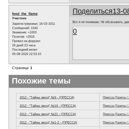
Поделиться
13-0
feed_the_flame
Участник
Вот я не понимаю. Чё обсасывать, да
Зарегистрирован
: 16-03-2011
Сообщений:
1540
0
Уважение:
+1003
Позитив:
+2916
Провел на форуме:
26 дней 23 часа
Последний визит:
05-08-2026 22:53:10
Страница:
1
Похожие темы
2012 - "Тайны звезд" №9 - (ПРЕССА)
Пресса (Газеты /
2012 - "Тайны звезд" №19 - (ПРЕССА)
Пресса (Газеты /
2012 - "Тайны звезд" №21 - (ПРЕССА)
Пресса (Газеты /
2012 - "Тайны звезд" №1-2 - (ПРЕССА)
Пресса (Газеты /