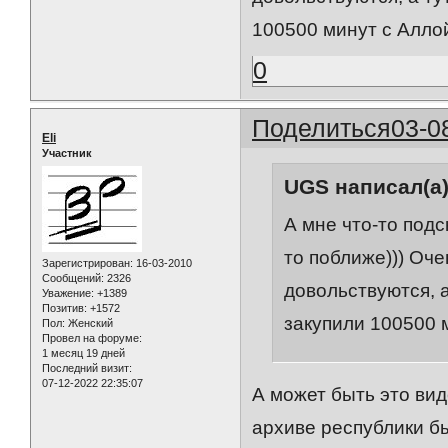
100500 минут с Аллой
0
Поделиться
03-0
Eli
Участник
UGS написал(а)
А мне что-то подс
то поближе))) Оч
Зарегистрирован
: 16-03-2010
Сообщений:
2326
довольствуются, а
Уважение:
+1389
Позитив:
+1572
закупили 100500 м
Пол:
Женский
Провел на форуме:
1 месяц 19 дней
Последний визит:
07-12-2022 22:35:07
А может быть это вид
архиве республики бы