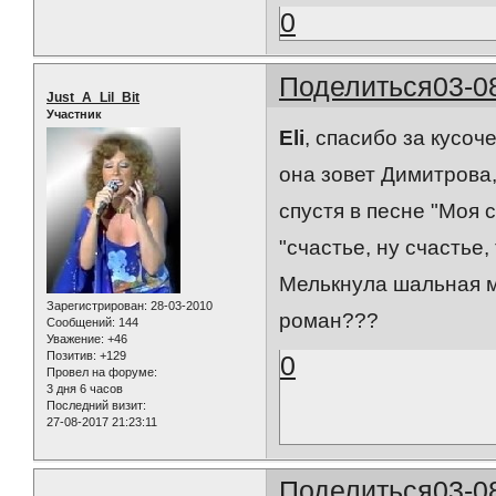
0
Поделиться
03-0
Just_A_Lil_Bit
Участник
Eli
, спасибо за кусоч
она зовет Димитрова, 
спустя в песне "Моя 
"счастье, ну счастье
Мелькнула шальная м
Зарегистрирован
: 28-03-2010
роман???
Сообщений:
144
Уважение:
+46
Позитив:
+129
0
Провел на форуме:
3 дня 6 часов
Последний визит:
27-08-2017 21:23:11
Поделиться
03-0