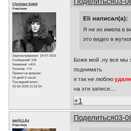
Поделиться
03-0
Christian Soleil
Участник
Eli написал(а):
Я не их имела в в
это видео в жутко
Зарегистрирован
: 19-07-2010
Боже мой ,ну все мы з
Сообщений:
246
Уважение:
+424
поднимать
Позитив:
+74
Провел на форуме:
10 дней 0 часов
я так не люблю
удал
Последний визит:
03-02-2026 21:52:54
на эти записи....
+1
Поделиться
03-0
parALLAx
Участник