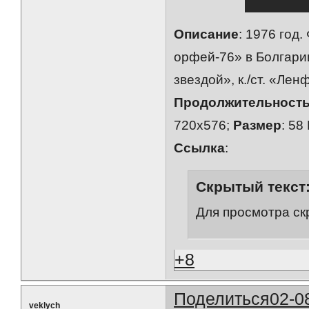
Описание
: 1976 год
орфей-76» в Болгарии
звездой», к./ст. «Лен
Продолжительност
720х576;
Размер
: 58
Ссылка
:
Скрытый текст
Для просмотра ск
+8
Поделиться
02-0
veklych