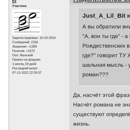
Eli
Участник
Just_A_Lil_Bit 
А вы обратили вни
"А, вон ты где" - 
Зарегистрирован
: 16-03-2010
Сообщений:
2326
Рождественских вс
Уважение:
+1389
Позитив:
+1572
где?" говорит ТУ
Пол:
Женский
Провел на форуме:
шальная мысль - 
1 месяц 19 дней
Последний визит:
07-12-2022 22:35:07
роман???
Да, насчёт этой фра
Насчёт романа не зн
существуют определё
жизнь.