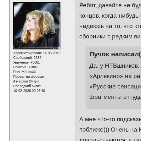
Ребят, давайте не бу
концов, когда-нибудь
надеюсь на то, что к
сборники с редким ви
Пучок написал(
Зарегистрирован
: 14-03-2010
Сообщений:
2632
Уважение:
+3681
Да, у НТВшников.
Позитив:
+1887
Пол:
Женский
«Арлекино» на ра
Провел на форуме:
4 месяца 24 дня
«Русские сенсаци
Последний визит:
10-02-2026 00:28:40
фрагменты оттуда
А мне что-то подсказы
поближе))) Очень на
довольствуются, а ту