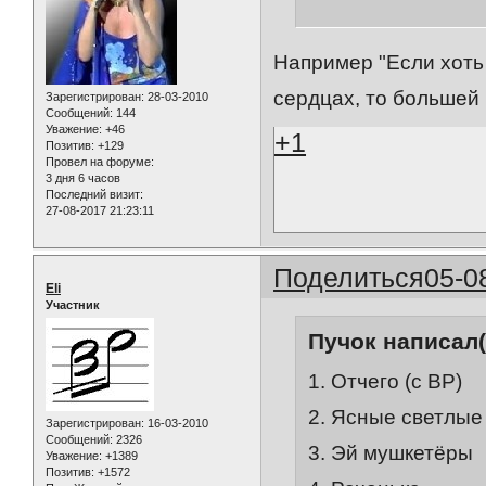
Например "Если хоть 
сердцах, то большей 
Зарегистрирован
: 28-03-2010
Сообщений:
144
Уважение:
+46
+1
Позитив:
+129
Провел на форуме:
3 дня 6 часов
Последний визит:
27-08-2017 21:23:11
Поделиться
05-0
Eli
Участник
Пучок написал(
1. Отчего (с ВР)
2. Ясные светлые
Зарегистрирован
: 16-03-2010
Сообщений:
2326
3. Эй мушкетёры
Уважение:
+1389
Позитив:
+1572