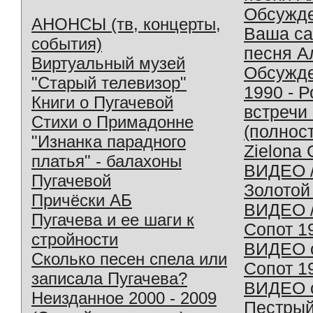
Обсужд
АНОНСЫ (тв, концерты,
Ваша с
события)
песня А
Виртуальный музей
Обсужд
"Старый телевизор"
1990 - 
Книги о Пугачевой
встречи
Стихи о Примадонне
(полнос
"Изнанка парадного
Zielona 
платья" - балахоны
ВИДЕО /
Пугачевой
Золотой
Причёски АБ
ВИДЕО /
Пугачева и ее шаги к
Сопот 1
стройности
ВИДЕО o
Сколько песен спела или
Сопот 1
записала Пугачева?
ВИДЕО o
Неизданное 2000 - 2009
Пестрый