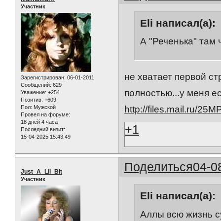
Участник
Eli написал(а):
А "Реченька" там 
не хватает первой ст
Зарегистрирован
: 06-01-2011
Сообщений:
629
полностью...у меня е
Уважение:
+254
Позитив:
+609
Пол:
Мужской
http://files.mail.ru/25
Провел на форуме:
18 дней 4 часа
+1
Последний визит:
15-04-2025 15:43:49
Поделиться
04-0
Just_A_Lil_Bit
Участник
Eli написал(а):
Аллы всю жизнь с