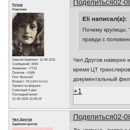
Поделиться
02-0
Пучок
Участник
Eli написал(а):
Почему крупицы. "
правда с половин
Чел Другов наверно 
Зарегистрирован
: 12-06-2011
Сообщений:
3649
Уважение:
+7732
время ЦТ транслиров
Позитив:
+1580
Пол:
Мужской
документальный филь
Возраст:
33
[1993-04-01]
Провел на форуме:
+1
5 месяцев 4 дня
Последний визит:
21-06-2026 22:05:19
Поделиться
02-0
Чел Другов
Администратор