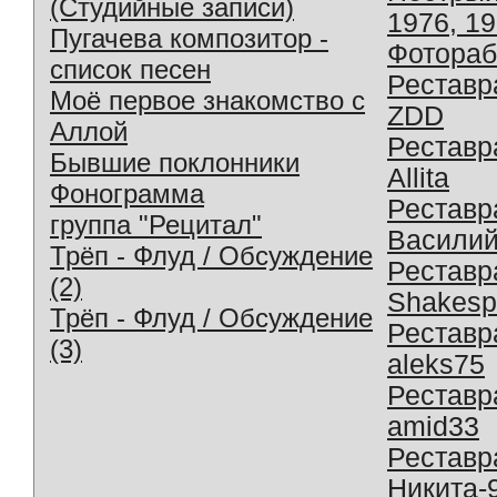
(Студийные записи)
1976, 1
Пугачева композитор -
Фотораб
список песен
Реставр
Моё первое знакомство с
ZDD
Аллой
Реставр
Бывшие поклонники
Allita
Фонограмма
Реставр
группа "Рецитал"
Василий
Трёп - Флуд / Обсуждение
Реставр
(2)
Shakesp
Трёп - Флуд / Обсуждение
Реставр
(3)
aleks75
Реставр
amid33
Реставр
Никита-