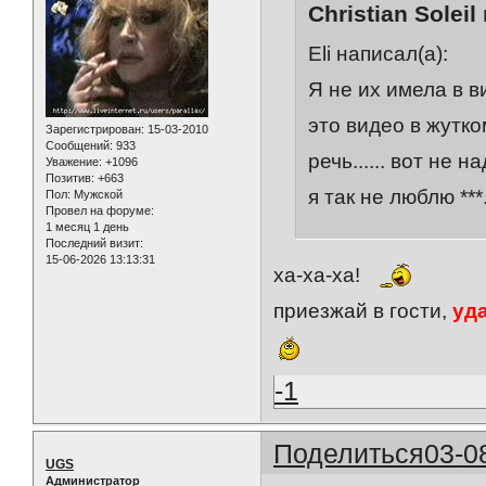
Christian Soleil
Eli написал(а):
Я не их имела в в
это видео в жутко
Зарегистрирован
: 15-03-2010
Сообщений:
933
речь...... вот не
Уважение:
+1096
Позитив:
+663
я так не люблю ***
Пол:
Мужской
Провел на форуме:
1 месяц 1 день
Последний визит:
15-06-2026 13:13:31
ха-ха-ха!
приезжай в гости,
уд
-1
Поделиться
03-0
UGS
Администратор