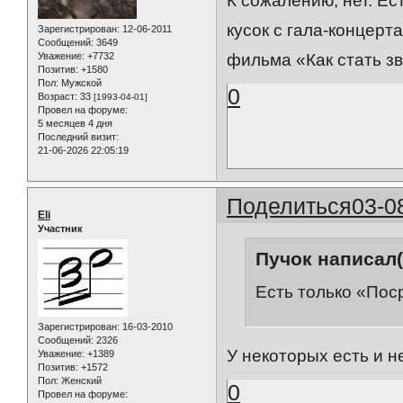
К сожалению, нет. Ес
кусок с гала-концерт
Зарегистрирован
: 12-06-2011
Сообщений:
3649
Уважение:
+7732
фильма «Как стать зв
Позитив:
+1580
Пол:
Мужской
0
Возраст:
33
[1993-04-01]
Провел на форуме:
5 месяцев 4 дня
Последний визит:
21-06-2026 22:05:19
Поделиться
03-0
Eli
Участник
Пучок написал(
Есть только «Пос
Зарегистрирован
: 16-03-2010
Сообщений:
2326
У некоторых есть и н
Уважение:
+1389
Позитив:
+1572
Пол:
Женский
0
Провел на форуме: