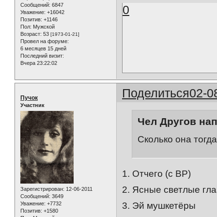
Сообщений:
6847
0
Уважение:
+16042
Позитив:
+1146
Пол:
Мужской
Возраст:
53
[1973-01-21]
Провел на форуме:
6 месяцев 15 дней
Последний визит:
Вчера 23:22:02
Поделиться
02-0
Пучок
Участник
Чел Другов нап
Сколько она тогд
1. Отчего (с ВР)
2. Ясные светлые гла
Зарегистрирован
: 12-06-2011
Сообщений:
3649
Уважение:
+7732
3. Эй мушкетёры
Позитив:
+1580