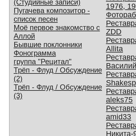
(Студийные записи)
1976, 1
Пугачева композитор -
Фотораб
список песен
Реставр
Моё первое знакомство с
ZDD
Аллой
Реставр
Бывшие поклонники
Allita
Фонограмма
Реставр
группа "Рецитал"
Василий
Трёп - Флуд / Обсуждение
Реставр
(2)
Shakesp
Трёп - Флуд / Обсуждение
Реставр
(3)
aleks75
Реставр
amid33
Реставр
Никита-