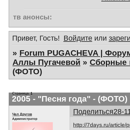
тв анонсы:
Привет, Гость!
Войдите
или
зарег
»
Forum PUGACHEVA | Форум
Аллы Пугачевой
»
Сборные 
(ФОТО)
Страница:
1
2005 - "Песня года" - (ФОТО)
Поделиться
28-1
Чел Другов
Администратор
http://7days.ru/article/