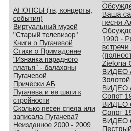
Обсужд
АНОНСЫ (тв, концерты,
Ваша с
события)
песня А
Виртуальный музей
Обсужд
"Старый телевизор"
1990 - 
Книги о Пугачевой
встречи
Стихи о Примадонне
(полнос
"Изнанка парадного
Zielona 
платья" - балахоны
ВИДЕО /
Пугачевой
Золотой
Причёски АБ
ВИДЕО /
Пугачева и ее шаги к
Сопот 1
стройности
ВИДЕО o
Сколько песен спела или
Сопот 1
записала Пугачева?
ВИДЕО o
Неизданное 2000 - 2009
Пестрый