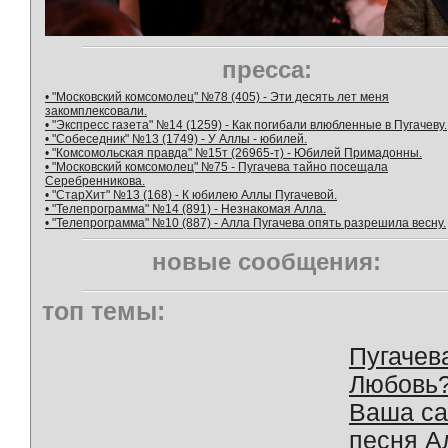
пресса:
• "Московский комсомолец" №78 (405) - Эти десять лет меня
закомплексовали.
• "Экспресс газета" №14 (1259) - Как погибали влюбленные в Пугачеву.
• "Собеседник" №13 (1749) - У Аллы - юбилей.
• "Комсомольская правда" №15т (26965-т) - Юбилей Примадонны.
• "Московский комсомолец" №75 - Пугачева тайно посещала
Серебренникова.
• "СтарХит" №13 (168) - К юбилею Аллы Пугачевой.
• "Телепрограмма" №14 (891) - Незнакомая Алла.
• "Телепрограмма" №10 (887) - Алла Пугачева опять разрешила весну.
новые сообщения:
топ темы:
Пугачев
Любовь
Ваша с
песня А