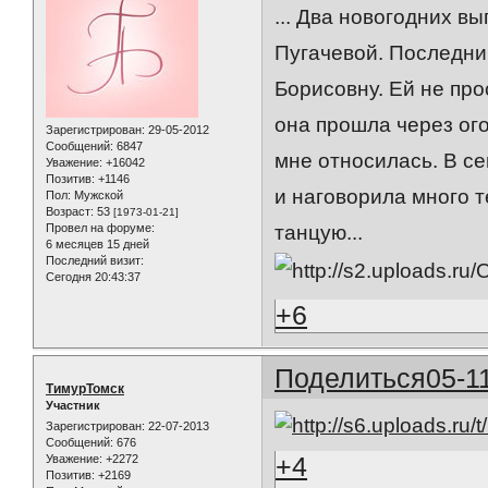
... Два новогодних в
Пугачевой. Последний
Борисовну. Ей не про
она прошла через ого
Зарегистрирован
: 29-05-2012
Сообщений:
6847
мне относилась. В с
Уважение:
+16042
Позитив:
+1146
и наговорила много т
Пол:
Мужской
Возраст:
53
[1973-01-21]
Провел на форуме:
танцую...
6 месяцев 15 дней
Последний визит:
Сегодня 20:43:37
+6
Поделиться
05-1
ТимурТомск
Участник
Зарегистрирован
: 22-07-2013
Сообщений:
676
+4
Уважение:
+2272
Позитив:
+2169