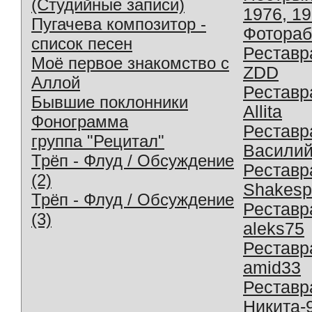
(Студийные записи)
1976, 1
Пугачева композитор -
Фотораб
список песен
Реставр
Моё первое знакомство с
ZDD
Аллой
Реставр
Бывшие поклонники
Allita
Фонограмма
Реставр
группа "Рецитал"
Василий
Трёп - Флуд / Обсуждение
Реставр
(2)
Shakesp
Трёп - Флуд / Обсуждение
Реставр
(3)
aleks75
Реставр
amid33
Реставр
Никита-