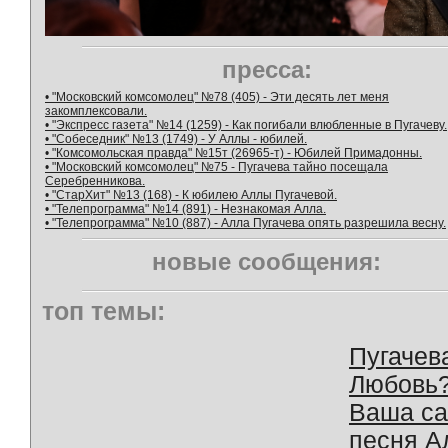
пресса:
• "Московский комсомолец" №78 (405) - Эти десять лет меня
закомплексовали.
• "Экспресс газета" №14 (1259) - Как погибали влюбленные в Пугачеву.
• "Собеседник" №13 (1749) - У Аллы - юбилей.
• "Комсомольская правда" №15т (26965-т) - Юбилей Примадонны.
• "Московский комсомолец" №75 - Пугачева тайно посещала
Серебренникова.
• "СтарХит" №13 (168) - К юбилею Аллы Пугачевой.
• "Телепрограмма" №14 (891) - Незнакомая Алла.
• "Телепрограмма" №10 (887) - Алла Пугачева опять разрешила весну.
новые сообщения:
топ темы:
Пугачев
Любовь
Ваша с
песня А