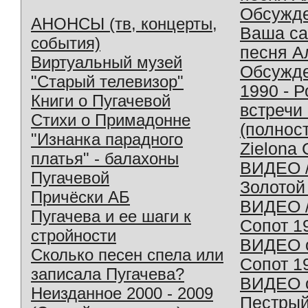
Обсужд
АНОНСЫ (тв, концерты,
Ваша с
события)
песня А
Виртуальный музей
Обсужд
"Старый телевизор"
1990 - 
Книги о Пугачевой
встречи
Стихи о Примадонне
(полнос
"Изнанка парадного
Zielona 
платья" - балахоны
ВИДЕО /
Пугачевой
Золотой
Причёски АБ
ВИДЕО /
Пугачева и ее шаги к
Сопот 1
стройности
ВИДЕО o
Сколько песен спела или
Сопот 1
записала Пугачева?
ВИДЕО o
Неизданное 2000 - 2009
Пестрый