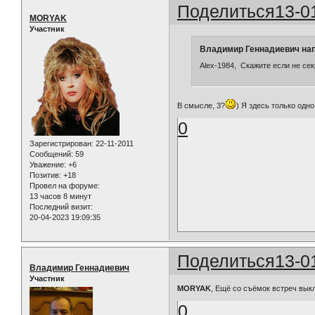
Поделиться
13-0
MORYAK
Участник
Владимир Геннадиевич нап
Alex-1984, Скажите если не сек
В смысле, 3?
) Я здесь только одно 
0
Зарегистрирован
: 22-11-2011
Сообщений:
59
Уважение:
+6
Позитив:
+18
Провел на форуме:
13 часов 8 минут
Последний визит:
20-04-2023 19:09:35
Поделиться
13-0
Владимир Геннадиевич
Участник
MORYAK
, Ещё со съёмок встреч вык
0