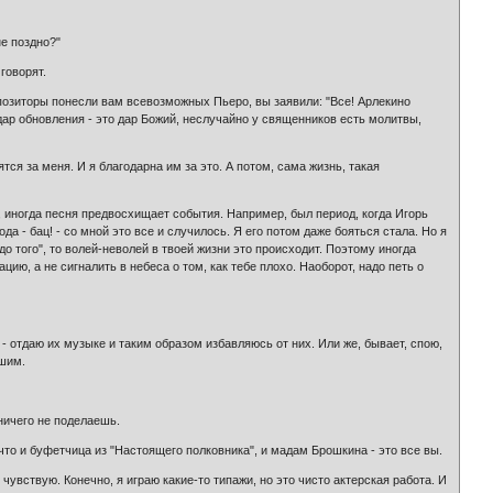
не поздно?"
говорят.
мпозиторы понесли вам всевозможных Пьеро, вы заявили: "Все! Арлекино
 дар обновления - это дар Божий, неслучайно у священников есть молитвы,
ся за меня. И я благодарна им за это. А потом, сама жизнь, такая
ло, иногда песня предвосхищает события. Например, был период, когда Игорь
да - бац! - со мной это все и случилось. Я его потом даже бояться стала. Но я
до того", то волей-неволей в твоей жизни это происходит. Поэтому иногда
цию, а не сигналить в небеса о том, как тебе плохо. Наоборот, надо петь о
 - отдаю их музыке и таким образом избавляюсь от них. Или же, бывает, спою,
сшим.
 ничего не поделаешь.
 что и буфетчица из "Настоящего полковника", и мадам Брошкина - это все вы.
чувствую. Конечно, я играю какие-то типажи, но это чисто актерская работа. И