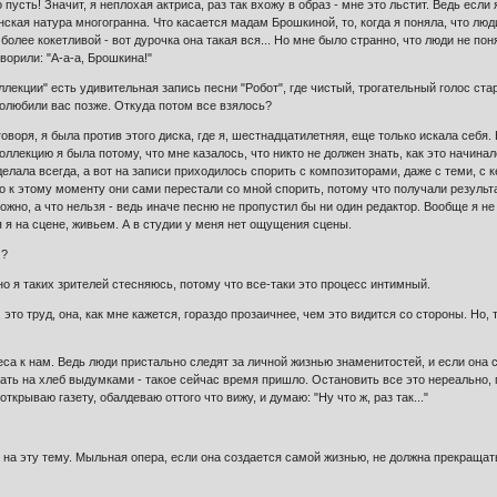
о пусть! Значит, я неплохая актриса, раз так вхожу в образ - мне это льстит. Ведь ес
нская натура многогранна. Что касается мадам Брошкиной, то, когда я поняла, что люд
более кокетливой - вот дурочка она такая вся... Но мне было странно, что люди не пон
ворили: "А-а-а, Брошкина!"
ллекции" есть удивительная запись песни "Робот", где чистый, трогательный голос ста
 полюбили вас позже. Откуда потом все взялось?
говоря, я была против этого диска, где я, шестнадцатилетняя, еще только искала себя.
оллекцию я была потому, что мне казалось, что никто не должен знать, как это начинал
делала всегда, а вот на записи приходилось спорить с композиторами, даже с теми, с 
о к этому моменту они сами перестали со мной спорить, потому что получали результат
можно, а что нельзя - ведь иначе песню не пропустил бы ни один редактор. Вообще я н
я я на сцене, живьем. А в студии у меня нет ощущения сцены.
м?
но я таких зрителей стесняюсь, потому что все-таки это процесс интимный.
это труд, она, как мне кажется, гораздо прозаичнее, чем это видится со стороны. Но, 
еса к нам. Ведь люди пристально следят за личной жизнью знаменитостей, и если она
ть на хлеб выдумками - такое сейчас время пришло. Остановить все это нереально, 
ткрываю газету, обалдеваю оттого что вижу, и думаю: "Ну что ж, раз так..."
на эту тему. Мыльная опера, если она создается самой жизнью, не должна прекращать