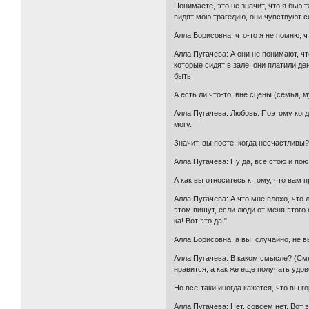
Понимаете, это не значит, что я бью та
видят мою трагедию, они чувствуют с
Алла Борисовна, что-то я не помню, 
Алла Пугачева: А они не понимают, чт
которые сидят в зале: они платили ден
быть.
А есть ли что-то, вне сцены (семья,
Алла Пугачева: Любовь. Поэтому когда
могу.
Значит, вы поете, когда несчастливы
Алла Пугачева: Ну да, все стою и пою
А как вы относитесь к тому, что вам
Алла Пугачева: А что мне плохо, что
этом пишут, если люди от меня этого 
ка! Вот это да!"
Алла Борисовна, а вы, случайно, не 
Алла Пугачева: В каком смысле? (Сме
нравится, а как же еще получать удов
Но все-таки иногда кажется, что вы г
Алла Пугачева: Нет, совсем нет. Вот э