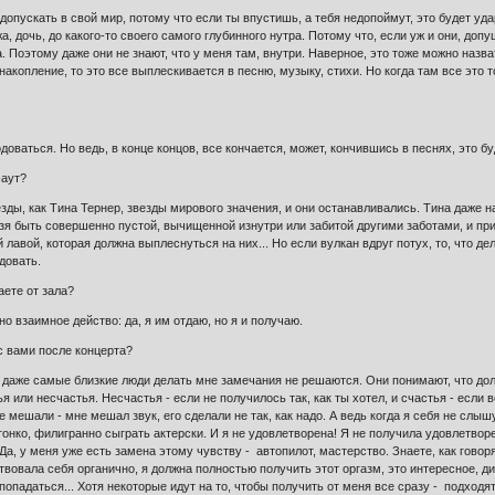
допускать в свой мир, потому что если ты впустишь, а тебя недопоймут, это будет удар
а, дочь, до какого-то своего самого глубинного нутра. Потому что, если уж и они, доп
. Поэтому даже они не знают, что у меня там, внутри. Наверное, это тоже можно назва
 накопление, то это все выплескивается в песню, музыку, стихи. Но когда там все это т
доваться. Но ведь, в конце концов, все кончается, может, кончившись в песнях, это б
-аут?
езды, как Тина Тернер, звезды мирового значения, и они останавливались. Тина даже на
зя быть совершенно пустой, вычищенной изнутри или забитой другими заботами, и при 
 лавой, которая должна выплеснуться на них... Но если вулкан вдруг потух, то, что де
довать.
аете от зала?
но взаимное действо: да, я им отдаю, но я и получаю.
 с вами после концерта?
 даже самые близкие люди делать мне замечания не решаются. Они понимают, что должн
 или несчастья. Несчастья - если не получилось так, как ты хотел, и счастья - если 
е мешали - мне мешал звук, его сделали не так, как надо. А ведь когда я себя не слыш
тонко, филигранно сыграть актерски. И я не удовлетворена! Я не получила удовлетворен
! Да, у меня уже есть замена этому чувству - автопилот, мастерство. Знаете, как гово
твовала себя органично, я должна полностью получить этот оргазм, это интересное, ди
попадаться... Хотя некоторые идут на то, чтобы получить от меня все сразу - подходят