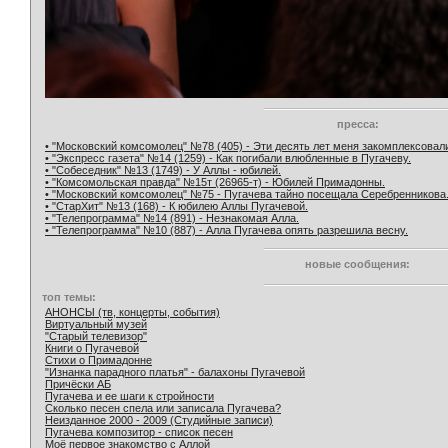
пресса:
• "Московский комсомолец" №78 (405) - Эти десять лет меня закомплексовал
• "Экспресс газета" №14 (1259) - Как погибали влюбленные в Пугачеву.
• "Собеседник" №13 (1749) - У Аллы - юбилей.
• "Комсомольская правда" №15т (26965-т) - Юбилей Примадонны.
• "Московский комсомолец" №75 - Пугачева тайно посещала Серебренникова
• "СтарХит" №13 (168) - К юбилею Аллы Пугачевой.
• "Телепрограмма" №14 (891) - Незнакомая Алла.
• "Телепрограмма" №10 (887) - Алла Пугачева опять разрешила весну.
новые сообщения:
топ темы:
АНОНСЫ (тв, концерты, события)
Виртуальный музей
"Старый телевизор"
Книги о Пугачевой
Стихи о Примадонне
"Изнанка парадного платья" - балахоны Пугачевой
Причёски АБ
Пугачева и ее шаги к стройности
Сколько песен спела или записала Пугачева?
Неизданное 2000 - 2009 (Студийные записи)
Пугачева композитор - список песен
Моё первое знакомство с Аллой