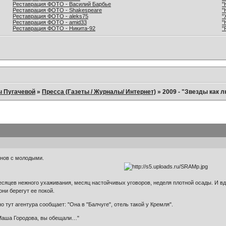
Реставрация ФОТО - Василий Барбье
"
Реставрация ФОТО - Shakespeare
"
Реставрация ФОТО - aleks75
"
Реставрация ФОТО - amid33
"
Реставрация ФОТО - Никита-92
"
ы Пугачевой
»
Пресса (Газеты / Журналы/ Интернет)
»
2009 - "Звезды как 
анов с молодыми.
месяцев нежного ухаживания, месяц настойчивых уговоров, неделя плотной осады. И вд
они берегут ее покой.
 но тут агентура сообщает: "Она в "Балчуге", отель такой у Кремля".
 Маша Городова, вы обещали…"