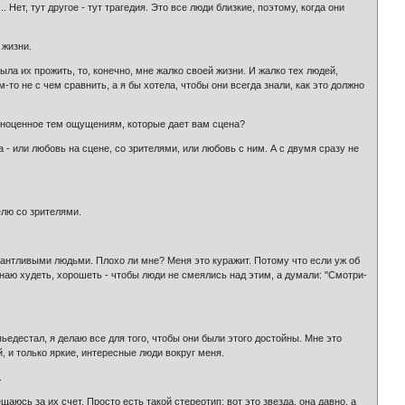
. Нет, тут другое - тут трагедия. Это все люди близкие, поэтому, когда они
 жизни.
была их прожить, то, конечно, мне жалко своей жизни. И жалко тех людей,
м-то не с чем сравнить, а я бы хотела, чтобы они всегда знали, как это должно
равноценное тем ощущениям, которые дает вам сцена?
 - или любовь на сцене, со зрителями, или любовь с ним. А с двумя сразу не
елю со зрителями.
алантливыми людьми. Плохо ли мне? Меня это куражит. Потому что если уж об
чинаю худеть, хорошеть - чтобы люди не смеялись над этим, а думали: "Смотри-
ьедестал, я делаю все для того, чтобы они были этого достойны. Мне это
, и только яркие, интересные люди вокруг меня.
.
щаюсь за их счет. Просто есть такой стереотип: вот это звезда, она давно, а