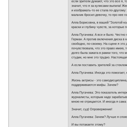
если зрители думают, что это все я, т
значит, что я за кулисами выпила! Же
и изображать-то ее стала по-другому: 
мальчик бросил девочку, то про нее го
Алла Борисовна, в вашей "Золотой ко
краски и глубину чувств, за которые
Алла Пугачева: А все и было. Честно 
Герман. А против включения диска в к
свободно, по-своему. На сцене я это 
почувствовала, что это право имею, т
долго была зажата в рамки того, что 
студии, но мне это трудно. Настояща
А если поставить зрителей за стекло
Алла Пугачева: Иногда это помогает, 
Жизнь актрисы - это самодисциплина, 
поддерживаются мифы. Зачем?
Алла Пугачева: Это показатель интер
журналисты, которым надо зарабатыва
мною не отрицается. И иногда я сама о
Значит, суд! Опровержение!
Алла Пугачева: Зачем? Лучше я спою 
И вы потакаете этому?