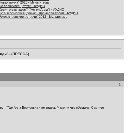
Новая волна" 2015 - Мультитема
Не волнуйтесь, тётя" - АУДИО
Хрен-то вам закат" ("Ангел Алла") - АУДИО
Не высовывайся, дочка" - премьера песни - АУДИО
Рождественские встречи" 2013 - Мультитема
люди" - (ПРЕССА)
1
руг: "Где Алла Борисовна - не знаем. Мало ли что обещала! Сами ее