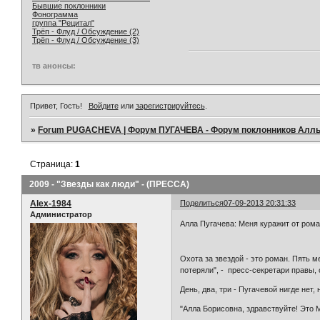
Бывшие поклонники
Фонограмма
группа "Рецитал"
Трёп - Флуд / Обсуждение (2)
Трёп - Флуд / Обсуждение (3)
тв анонсы:
Привет, Гость!
Войдите
или
зарегистрируйтесь
.
»
Forum PUGACHEVA | Форум ПУГАЧЕВА - Форум поклонников Алл
Страница:
1
2009 - "Звезды как люди" - (ПРЕССА)
Alex-1984
Поделиться
07-09-2013 20:31:33
Администратор
Алла Пугачева: Меня куражит от ром
Охота за звездой - это роман. Пять 
потеряли", - пресс-секретари правы, 
День, два, три - Пугачевой нигде нет,
"Алла Борисовна, здравствуйте! Это