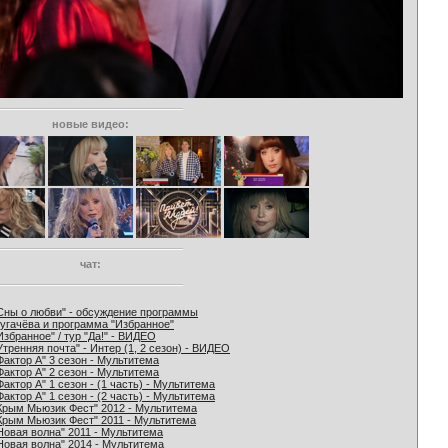
новые видео:
чат:
Сны о любви" - обсуждение программы
угачёва и программа "Избранное"
Избранное" / тур "Да!" - ВИДЕО
Утренняя почта" - Интер (1, 2 сезон) - ВИДЕО
Фактор А" 3 сезон - Мультитема
Фактор А" 2 сезон - Мультитема
Фактор А" 1 сезон - (1 часть) - Мультитема
Фактор А" 1 сезон - (2 часть) - Мультитема
Крым Мьюзик Фест" 2012 - Мультитема
Крым Мьюзик Фест" 2011 - Мультитема
Новая волна" 2011 - Мультитема
Новая волна" 2014 - Мультитема