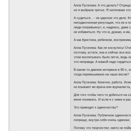
Алла Пугачева: А что делать? Отрицат
но я выбрала третье. Я натягиваю эт
А судиться... - не царское это дело. 
неподмоченная репутация, что ее и по
люди попривыкнут, и, надеюсь, даже 
не избавиться. Ну что ж, думаю, и им
А как Кристина, ребенком, восприним
Алла Пугачева: Как не коснулось! Оче
поэтому, кстати, она и сейчас все во
этом воспитывать было легче, ведь она
это неправда. А мамой надо гордиться
В каком-то давнем интервью в 80-х, н
тогда перевешивало на чаше весов?
Алла Пугачева: Конечно, работа. Уезжа
но взывают же врача или журналиста,
Для того чтобы чего-то добиться на с
меня понимать. И если я с ними и рас
Это приводит к одиночеству?
Алла Пугачева: Публичное одиночество
поприще, внутри себя очень одиноки. 
Потому что творчество: никто не пой