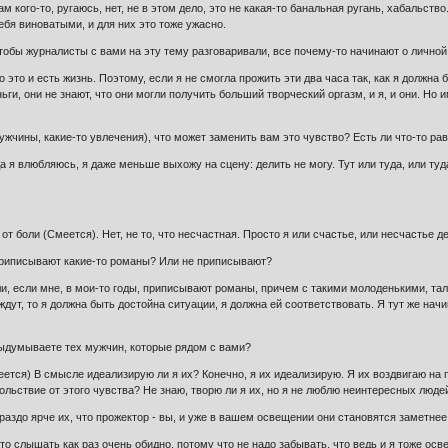
м кого-то, ругаюсь, нет, не в этом дело, это не какая-то банальная ругань, хабальство..
ебя виноватыми, и для них это тоже ужасно.
чтобы журналисты с вами на эту тему разговаривали, все почему-то начинают о личной
о это и есть жизнь. Поэтому, если я не смогла прожить эти два часа так, как я должна 
ьги, они не знают, что они могли получить больший творческий оргазм, и я, и они. Но и
 мужчины, какие-то увлечения), что может заменить вам это чувство? Есть ли что-то 
 я влюбляюсь, я даже меньше выхожу на сцену: делить не могу. Тут или туда, или туда
?
 от боли (Смеется). Нет, не то, что несчастная. Просто я или счастье, или несчастье д
 приписывают какие-то романы? Или не приписывают?
 ли, если мне, в мои-то годы, приписывают романы, причем с такими молоденькими, т
ждут, то я должна быть достойна ситуации, я должна ей соответствовать. Я тут же на
выдумываете тех мужчин, которые рядом с вами?
ется) В смысле идеализирую ли я их? Конечно, я их идеализирую. Я их воздвигаю на п
ольствие от этого чувства? Не знаю, творю ли я их, но я не люблю неинтересных людей
ораздо ярче их, что прожектор - вы, и уже в вашем освещении они становятся заметнее
то слышать как раз очень обидно, потому что не надо забывать, что ведь и я тоже осве