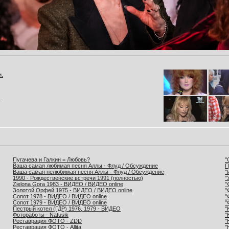
и.
.
Пугачева и Галкин = Любовь?
"
Ваша самая любимая песня Аллы - Флуд / Обсуждение
П
Ваша самая нелюбимая песня Аллы - Флуд / Обсуждение
"
1990 - Рождественские встречи 1991 (полностью)
"
Zielona Gora 1983 - ВИДЕО / ВИДЕО online
"
Золотой Орфей 1975 - ВИДЕО / ВИДЕО online
"
Сопот 1978 - ВИДЕО / ВИДЕО online
"
Сопот 1979 - ВИДЕО / ВИДЕО online
"
Пестрый котел (ГДР) 1976, 1979 - ВИДЕО
"
Фотоработы - Natusik
"
Реставрация ФОТО - ZDD
"
Реставрация ФОТО - Allita
"