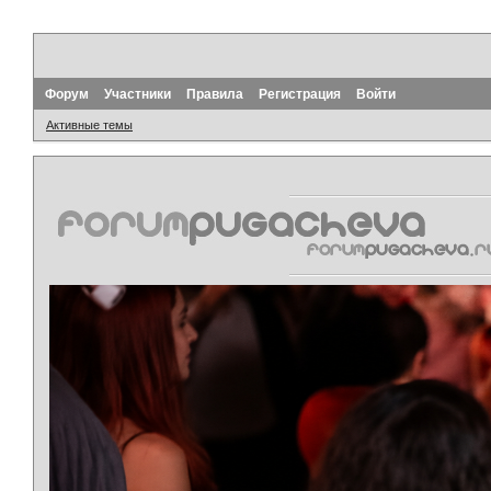
Форум
Участники
Правила
Регистрация
Войти
Активные темы