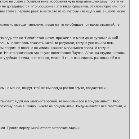
ли я пою на сцене с бокалом вина, изображая чуть подвыпившую даму, то это не
и не догадываются, что Брошкина - это такая брошенка, от слова бросили, то я
яли этого с первого раза: мне-то это ясно, потому что еще у нас в школе, если
рательно выводит мелодию, и еще ничто не обещает тот накал страстей, те
 Но ведь тот же "Робот" стал хитом, прижился, и меня даже путали с Анной
ось, мне хотелось показать какой-то результат, когда я уже начала петь
кем спорить я вообще не имела никакого морального права. А когда я
. Но это произошло где-то уже после песен Паулса. А так, на студии, я очень
е студийная певица, постепенно, может быть, я становлюсь раскованной и в
тем не менее, вокруг этой жизни всегда роятся слухи, создаются и
 становится для них малоинтересной, то они сами все и придумывают. Плюс
поэтому сама я, лично, ничего не придумываю. Выдумывается все газетами, и
ся. Просто передо мной ставят актерские задачи.