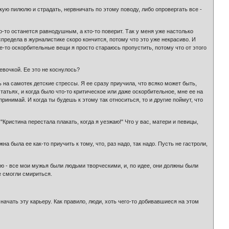
кую пилюлю и страдать, нервничать по этому поводу, либо опровергать все -
кто-то останется равнодушным, а кто-то поверит. Так у меня уже настолько
спредела в журналистике скоро кончится, потому что это уже некрасиво. И
е-то оскорбительные вещи я просто стараюсь пропустить, потому что от этого
евочкой. Ее это не коснулось?
ь на самотек детские стрессы. Я ее сразу приучила, что всяко может быть,
татьях, и когда было что-то критическое или даже оскорбительное, мне ее на
спринимай. И когда ты будешь к этому так относиться, то и другие поймут, что
"Кристина перестала плакать, когда я уезжаю!" Что у вас, матери и певицы,
а была ее как-то приучить к тому, что, раз надо, так надо. Пусть не гастроли,
цию - все мои мужья были людьми творческими, и, по идее, они должны были
е смогли смириться.
начать эту карьеру. Как правило, люди, хоть чего-то добивавшиеся на этом