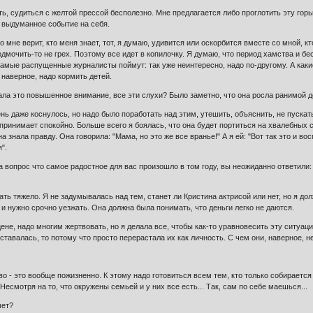
ь, судиться с желтой прессой бесполезно. Мне предлагается либо проглотить эту горь
о выдуманное событие на себя.
Кто мне верит, кто меня знает, тот, я думаю, удивится или оскорбится вместе со мной, 
дмочить-то не грех. Поэтому все идет в копилочку. Я думаю, что период хамства и бе
самые распущенные журналисты поймут: так уже неинтересно, надо по-другому. А каки
, наверное, надо кормить детей.
ала это повышенное внимание, все эти слухи? Было заметно, что она росла ранимой д
нь даже коснулось, но надо было поработать над этим, утешить, объяснить, не пускат
спринимает спокойно. Больше всего я боялась, что она будет портиться на хвалебных с
 знала правду. Она говорила: "Мама, но это же все вранье!" А я ей: "Вот так это и во
".
а вопрос что самое радостное для вас произошло в том году, вы неожиданно ответили: 
ть тяжело. Я не задумывалась над тем, станет ли Кристина актрисой или нет, но я должн
 и нужно срочно уезжать. Она должна была понимать, что деньги легко не даются.
цене, надо многим жертвовать, но я делала все, чтобы как-то уравновесить эту ситуа
ставалась, то потому что просто перерастала их как личность. С чем они, наверное, н
 - это вообще пожизненно. К этому надо готовиться всем тем, кто только собирается 
Несмотря на то, что окружены семьей и у них все есть... Так, сам по себе маешься...
мет?