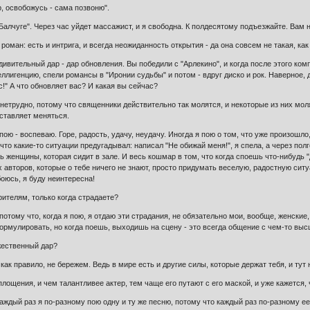
р, освобожусь - сама позвоню".
Балчуге". Через час уйдет массажист, и я свободна. К полдесятому подъезжайте. Вам 
роман: есть и интрига, и всегда неожиданность открытия - да она совсем не такая, как 
дивительный дар - дар обновления. Вы победили с "Арлекино", и когда после этого ко
еллигенцию, спели романсы в "Иронии судьбы" и потом - вдруг диско и рок. Наверное,
ас!" А что обновляет вас? И какая вы сейчас?
етрудно, потому что священники действительно так молятся, и некоторые из них молят
аставляет меняться.
 пою - воспеваю. Горе, радость, удачу, неудачу. Иногда я пою о том, что уже произош
что какие-то ситуации предугадывал: написал "Не обижай меня!", я спела, а через полго
ь женщины, которая сидит в зале. И весь кошмар в том, что когда споешь что-нибудь "
ех авторов, которые о тебе ничего не знают, просто придумать веселую, радостную ситуа
боюсь, я буду неинтересна!
рителям, только когда страдаете?
потому что, когда я пою, я отдаю эти страдания, не обязательно мои, вообще, женские,
формулировать, но когда поешь, выходишь на сцену - это всегда общение с чем-то вы
ожественный дар?
как правило, не бережем. Ведь в мире есть и другие силы, которые держат тебя, и тут
площения, и чем талантливее актер, тем чаще его путают с его маской, и уже кажется,
аждый раз я по-разному пою одну и ту же песню, потому что каждый раз по-разному ее 