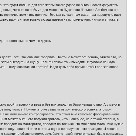
, это будет боль. И для того чтобы такого удара не было, нельзя допускать
ущенные, чего-то не поймут, для меня это будет еще больнее. А я больше не
ть одиночеством - внутренним. Это как вулкан: там лава, там подспудно идет
олько варится, все только складывается - так причудливо, - никого впускать
удет проявляться в чем-то другом.
 девять лет - так она мне говорила. Никто не может объяснить, отчего это, но
этом выходить на сцену. Если ты такой, то и выходить к публике не надо.
лать... надо оставаться честной. Надо дать себе время, чтобы все это снова
о пройти время - я ведь и без них знаю, что было неправильно. А у меня в
все получилось. Причем это не зависит от зрительского успеха, это мои
у, я не могу ничего контролировать, это стоит мне какого-то форсированного
ия! Может быть, его получил зритель, и то, наверное, не в такой степени, в
рят: проедем на мастерстве, проедем на технике. Но мне этого мало! Мне нужно
вное ощущение. И если я его на сцене не получаю - это трагедия. И конечно,
 с какими-то объяснениями: звук был не такой, ничего нельзя было поделать...