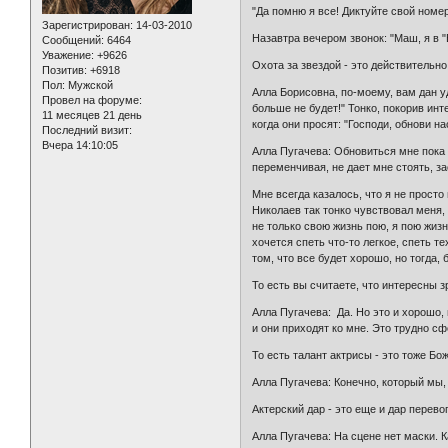
"Да помню я все! Диктуйте свой номе
Зарегистрирован
: 14-03-2010
Назавтра вечером звонок: "Маш, я в "
Сообщений:
6464
Уважение:
+9626
Охота за звездой - это действительно 
Позитив:
+6918
Пол:
Мужской
Алла Борисовна, по-моему, вам дан у
Провел на форуме:
больше не будет!" Тонко, покорив инт
11 месяцев 21 день
когда они просят: "Господи, обнови н
Последний визит:
Вчера 14:10:05
Алла Пугачева: Обновиться мне пока н
переменчивая, не дает мне стоять, з
Мне всегда казалось, что я не просто
Николаев так тонко чувствовал меня, 
не только свою жизнь пою, я пою жизн
хочется спеть что-то легкое, спеть т
том, что все будет хорошо, но тогда, 
То есть вы считаете, что интересны з
Алла Пугачева: Да. Но это и хорошо, 
и они приходят ко мне. Это трудно с
То есть талант актрисы - это тоже Б
Алла Пугачева: Конечно, который мы, 
Актерский дар - это еще и дар перево
Алла Пугачева: На сцене нет маски. К