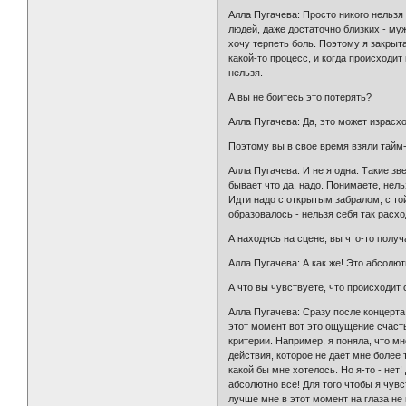
Алла Пугачева: Просто никого нельзя 
людей, даже достаточно близких - муж
хочу терпеть боль. Поэтому я закрыта
какой-то процесс, и когда происходит
нельзя.
А вы не боитесь это потерять?
Алла Пугачева: Да, это может израсхо
Поэтому вы в свое время взяли тайм
Алла Пугачева: И не я одна. Такие зв
бывает что да, надо. Понимаете, нель
Идти надо с открытым забралом, с той
образовалось - нельзя себя так расхо
А находясь на сцене, вы что-то получ
Алла Пугачева: А как же! Это абсолют
А что вы чувствуете, что происходит
Алла Пугачева: Сразу после концерта
этот момент вот это ощущение счастья
критерии. Например, я поняла, что мн
действия, которое не дает мне более 
какой бы мне хотелось. Но я-то - нет
абсолютно все! Для того чтобы я чувс
лучше мне в этот момент на глаза не 