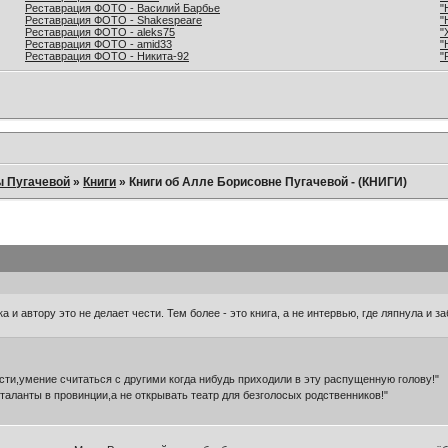
Реставрация ФОТО - Василий Барбье
"
Реставрация ФОТО - Shakespeare
"
Реставрация ФОТО - aleks75
"
Реставрация ФОТО - amid33
"
Реставрация ФОТО - Никита-92
"
ы Пугачевой
»
Книги
»
Книги об Алле Борисовне Пугачевой - (КНИГИ)
 и автору это не делает чести. Тем более - это книга, а не интервью, где ляпнула и з
сти,умение считаться с другими когда нибудь приходили в эту распущенную голову!"
аланты в провинции,а не открывать театр для безголосых родственников!"