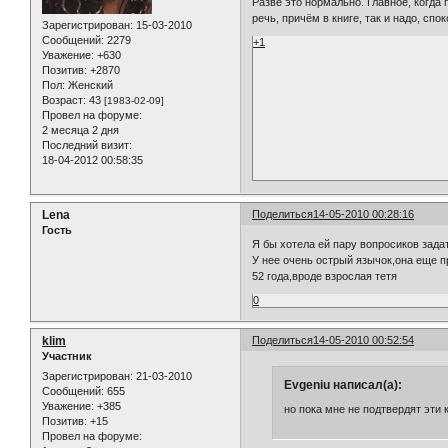
Разве это нормально. Главное, когда
речь, причём в книге, так и надо, сп
Зарегистрирован
: 15-03-2010
Сообщений:
2279
+1
Уважение:
+630
Позитив:
+2870
Пол:
Женский
Возраст:
43
[1983-02-09]
Провел на форуме:
2 месяца 2 дня
Последний визит:
18-04-2012 00:58:35
Lena
Поделиться
14-05-2010 00:28:16
Гость
Я бы хотела ей пару вопросиков зада
У нее очень острый язычок,она еще п
52 года,вроде взрослая тетя
0
klim
Поделиться
14-05-2010 00:52:54
Участник
Зарегистрирован
: 21-03-2010
Evgeniu написал(а):
Сообщений:
655
Уважение:
+385
но пока мне не подтвердят эти 
Позитив:
+15
Провел на форуме: