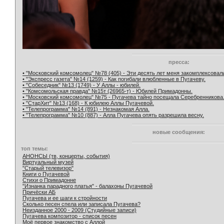
пресса:
• "Московский комсомолец" №78 (405) - Эти десять лет меня закомплексовал
• "Экспресс газета" №14 (1259) - Как погибали влюбленные в Пугачеву.
• "Собеседник" №13 (1749) - У Аллы - юбилей.
• "Комсомольская правда" №15т (26965-т) - Юбилей Примадонны.
• "Московский комсомолец" №75 - Пугачева тайно посещала Серебренникова
• "СтарХит" №13 (168) - К юбилею Аллы Пугачевой.
• "Телепрограмма" №14 (891) - Незнакомая Алла.
• "Телепрограмма" №10 (887) - Алла Пугачева опять разрешила весну.
новые сообщения:
топ темы:
АНОНСЫ (тв, концерты, события)
Виртуальный музей
"Старый телевизор"
Книги о Пугачевой
Стихи о Примадонне
"Изнанка парадного платья" - балахоны Пугачевой
Причёски АБ
Пугачева и ее шаги к стройности
Сколько песен спела или записала Пугачева?
Неизданное 2000 - 2009 (Студийные записи)
Пугачева композитор - список песен
Моё первое знакомство с Аллой