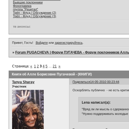
Бывшие поклонники
Фонограмма
группа "Рецитал"
Трёп - Флуд / Обсуждение (2)
Трёп - Флуд / Обсуждение (3)
тв анонсы:
Привет, Гость!
Войдите
или
зарегистрируйтесь
.
»
Forum PUGACHEVA | Форум ПУГАЧЕВА - Форум поклонников Алл
Страница:
«
1
2
3
4
5
…
21
»
Книги об Алле Борисовне Пугачевой - (КНИГИ)
Tanya Sharay
Поделиться
14-05-2010 00:23:44
Участник
Оскорблять публично - не есть критика
Lena написал(а):
"Вряд ли ли мысль о сдержанно
"Нужно поддерживать молодые т