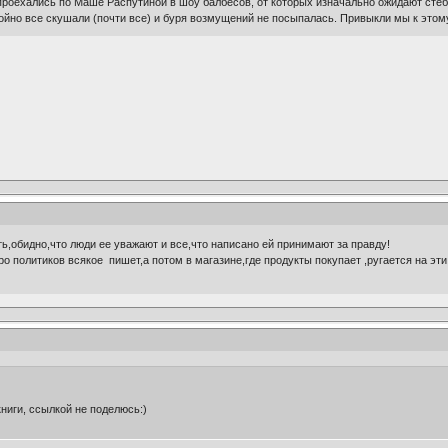
 проехались по Маше Распутиной в шоу балбесов, от которых изначально ожидают стёба
окойно все скушали (почти все) и буря возмущений не посыпалась. Привыкли мы к этом
ть,обидно,что люди ее уважают и все,что написано ей принимают за правду!
ро политиков всякое пишет,а потом в магазине,где продукты покупает ,ругается на эт
книги, ссылкой не поделюсь:)