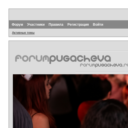
Форум
Участники
Правила
Регистрация
Войти
Активные темы