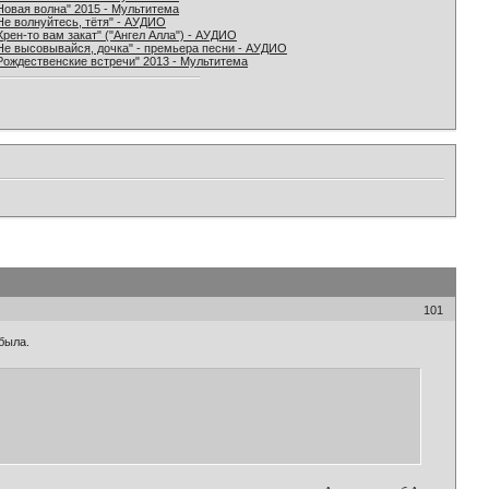
Новая волна" 2015 - Мультитема
Не волнуйтесь, тётя" - АУДИО
Хрен-то вам закат" ("Ангел Алла") - АУДИО
Не высовывайся, дочка" - премьера песни - АУДИО
Рождественские встречи" 2013 - Мультитема
101
абыла.