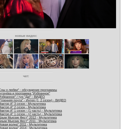
новые видео:
чат:
Сны о любви" - обсуждение программы
угачёва и программа "Избранное"
Избранное" / тур "Да!" - ВИДЕО
Утренняя почта" - Интер (1, 2 сезон) - ВИДЕО
Фактор А" 3 сезон - Мультитема
Фактор А" 2 сезон - Мультитема
Фактор А" 1 сезон - (1 часть) - Мультитема
Фактор А" 1 сезон - (2 часть) - Мультитема
Крым Мьюзик Фест" 2012 - Мультитема
Крым Мьюзик Фест" 2011 - Мультитема
Новая волна" 2011 - Мультитема
Новая волна" 2014 - Мультитема