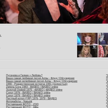
и.
.
Пугачева и Галкин = Любовь?
"
Ваша самая любимая песня Аллы - Флуд / Обсуждение
П
Ваша самая нелюбимая песня Аллы - Флуд / Обсуждение
"
1990 - Рождественские встречи 1991 (полностью)
"
Zielona Gora 1983 - ВИДЕО / ВИДЕО online
"
Золотой Орфей 1975 - ВИДЕО / ВИДЕО online
"
Сопот 1978 - ВИДЕО / ВИДЕО online
"
Сопот 1979 - ВИДЕО / ВИДЕО online
"
Пестрый котел (ГДР) 1976, 1979 - ВИДЕО
"
Фотоработы - Natusik
"
Реставрация ФОТО - ZDD
"
Реставрация ФОТО - Allita
"