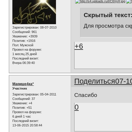
Скрытый текст
Для просмотра ск
Зарегистрирован
: 08-07-2010
Сообщений:
961
Уважение:
+3939
Позитив:
+1916
+6
Пол:
Мужской
Провел на форуме:
1 месяц 25 дней
Последний визит:
Вчера 06:39:40
Поделиться
07-1
Марише4ка*
Участник
Спасибо
Зарегистрирован
: 05-04-2011
Сообщений:
37
Уважение:
+4
0
Позитив:
+51
Провел на форуме:
6 дней 1 час
Последний визит:
13-06-2015 20:58:44