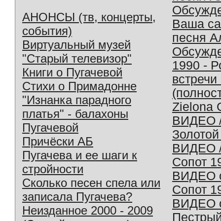
Обсужд
АНОНСЫ (тв, концерты,
Ваша с
события)
песня А
Виртуальный музей
Обсужд
"Старый телевизор"
1990 - 
Книги о Пугачевой
встречи
Стихи о Примадонне
(полнос
"Изнанка парадного
Zielona 
платья" - балахоны
ВИДЕО /
Пугачевой
Золотой
Причёски АБ
ВИДЕО /
Пугачева и ее шаги к
Сопот 1
стройности
ВИДЕО o
Сколько песен спела или
Сопот 1
записала Пугачева?
ВИДЕО o
Неизданное 2000 - 2009
Пестрый