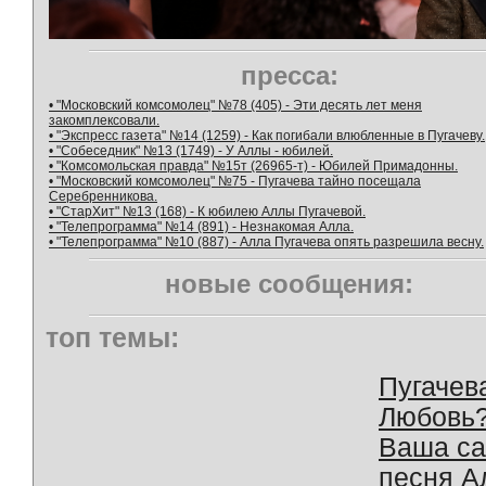
пресса:
• "Московский комсомолец" №78 (405) - Эти десять лет меня
закомплексовали.
• "Экспресс газета" №14 (1259) - Как погибали влюбленные в Пугачеву.
• "Собеседник" №13 (1749) - У Аллы - юбилей.
• "Комсомольская правда" №15т (26965-т) - Юбилей Примадонны.
• "Московский комсомолец" №75 - Пугачева тайно посещала
Серебренникова.
• "СтарХит" №13 (168) - К юбилею Аллы Пугачевой.
• "Телепрограмма" №14 (891) - Незнакомая Алла.
• "Телепрограмма" №10 (887) - Алла Пугачева опять разрешила весну.
новые сообщения:
топ темы:
Пугачев
Любовь
Ваша с
песня А