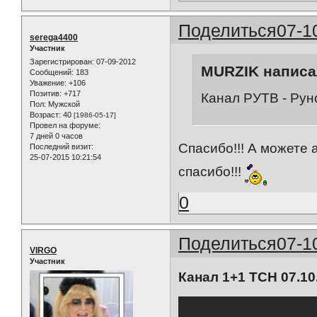
Поделиться
07-1
serega4400
Участник
Зарегистрирован
: 07-09-2012
MURZIK написал
Сообщений:
183
Уважение:
+106
Позитив:
+717
Канал РУТВ - Рун
Пол:
Мужской
Возраст:
40
[1986-05-17]
Провел на форуме:
7 дней 0 часов
Спасибо!!! А можете 
Последний визит:
25-07-2015 10:21:54
спасибо!!!
0
Поделиться
07-1
VIRGO
Участник
Канал 1+1 ТСН 07.10