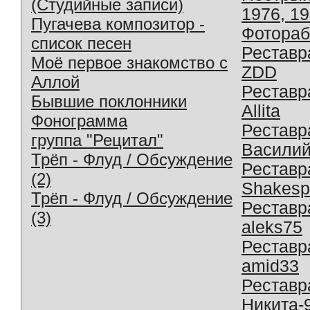
(Студийные записи)
1976, 1
Пугачева композитор -
Фотораб
список песен
Реставр
Моё первое знакомство с
ZDD
Аллой
Реставр
Бывшие поклонники
Allita
Фонограмма
Реставр
группа "Рецитал"
Василий
Трёп - Флуд / Обсуждение
Реставр
(2)
Shakesp
Трёп - Флуд / Обсуждение
Реставр
(3)
aleks75
Реставр
amid33
Реставр
Никита-