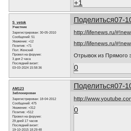
+1
Поделиться
07-1
S_vetok
Участник
http://lifenews.ru/#!n
Зарегистрирован
: 30-05-2010
Сообщений:
51
Уважение:
+12
http://lifenews.ru/#!n
Позитив:
+71
Пол:
Женский
Отрывок из Прямого
Провел на форуме:
3 дня 2 часа
Последний визит:
0
03-03-2024 15:58:36
Поделиться
07-1
AM123
Заблокирован
http://www.youtube.c
Зарегистрирован
: 18-04-2012
Сообщений:
475
0
Уважение:
+312
Позитив:
+512
Провел на форуме:
29 дней 17 часов
Последний визит:
19-10-2015 18:29:48