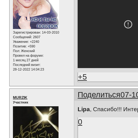
Зарегистрирован
: 14-03-2010
Сообщений:
2607
Уважение:
+2240
Позитив:
+590
Пол:
Женский
Провел на форуме:
1 месяц 27 дней
Последний визит:
28-12-2022 14:04:23
+5
Поделиться
07-1
MURZIK
Участник
Lipa
, Спасибо!!! Инт
0