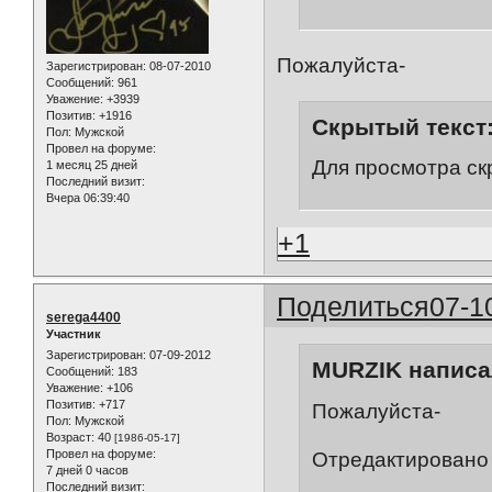
Пожалуйста-
Зарегистрирован
: 08-07-2010
Сообщений:
961
Уважение:
+3939
Позитив:
+1916
Скрытый текст
Пол:
Мужской
Провел на форуме:
Для просмотра ск
1 месяц 25 дней
Последний визит:
Вчера 06:39:40
+1
Поделиться
07-1
serega4400
Участник
Зарегистрирован
: 07-09-2012
MURZIK написал
Сообщений:
183
Уважение:
+106
Позитив:
+717
Пожалуйста-
Пол:
Мужской
Возраст:
40
[1986-05-17]
Провел на форуме:
Отредактировано 
7 дней 0 часов
Последний визит: