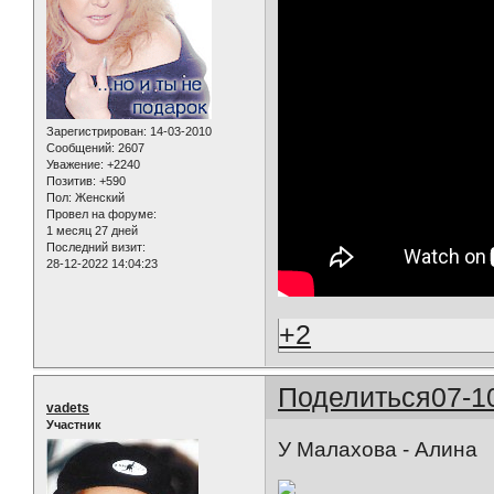
Зарегистрирован
: 14-03-2010
Сообщений:
2607
Уважение:
+2240
Позитив:
+590
Пол:
Женский
Провел на форуме:
1 месяц 27 дней
Последний визит:
28-12-2022 14:04:23
+2
Поделиться
07-1
vadets
Участник
У Малахова - Алина