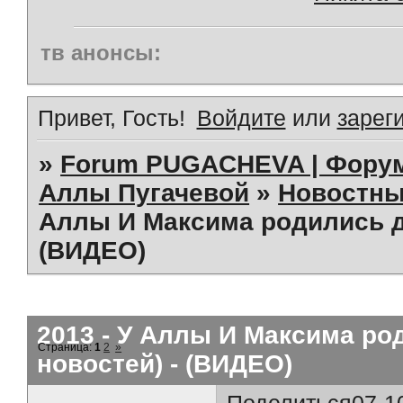
тв анонсы:
Привет, Гость!
Войдите
или
зарег
»
Forum PUGACHEVA | Форум
Аллы Пугачевой
»
Новостны
Аллы И Максима родились д
(ВИДЕО)
2013 - У Аллы И Максима р
Страница:
1
2
»
новостей) - (ВИДЕО)
Поделиться
07-1