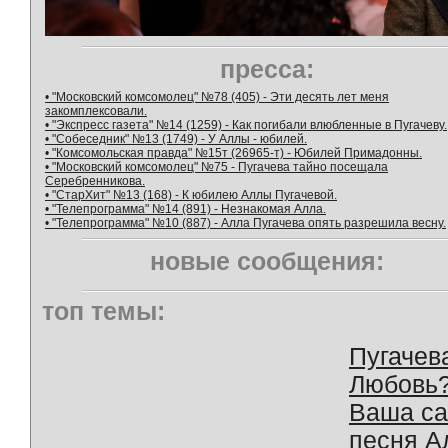
пресса:
• "Московский комсомолец" №78 (405) - Эти десять лет меня
закомплексовали.
• "Экспресс газета" №14 (1259) - Как погибали влюбленные в Пугачеву.
• "Собеседник" №13 (1749) - У Аллы - юбилей.
• "Комсомольская правда" №15т (26965-т) - Юбилей Примадонны.
• "Московский комсомолец" №75 - Пугачева тайно посещала
Серебренникова.
• "СтарХит" №13 (168) - К юбилею Аллы Пугачевой.
• "Телепрограмма" №14 (891) - Незнакомая Алла.
• "Телепрограмма" №10 (887) - Алла Пугачева опять разрешила весну.
новые сообщения:
топ темы:
Пугачев
Любовь
Ваша с
песня А