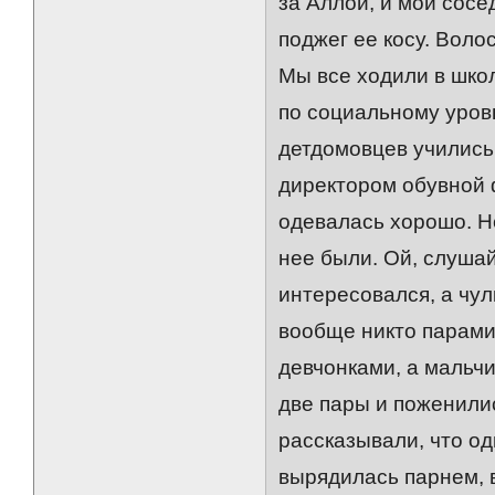
за Аллой, и мой сосе
поджег ее косу. Воло
Мы все ходили в школ
по социальному уровн
детдомовцев учились 
директором обувной 
одевалась хорошо. Не
нее были. Ой, слушай
интересовался, а чул
вообще никто парами 
девчонками, а мальчи
две пары и поженилис
рассказывали, что о
вырядилась парнем, в