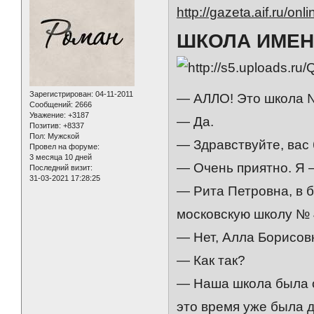
http://gazeta.aif.ru/on
ШКОЛА ИМЕН
Зарегистрирован
: 04-11-2011
— АЛЛО! Это школа 
Сообщений:
2666
Уважение:
+3187
— Да.
Позитив:
+8337
Пол:
Мужской
— Здравствуйте, вас 
Провел на форуме:
3 месяца 10 дней
— Очень приятно. Я 
Последний визит:
31-03-2021 17:28:25
— Рита Петровна, в 
московскую школу № 
— Нет, Алла Борисовн
— Как так?
— Наша школа была о
это время уже была 