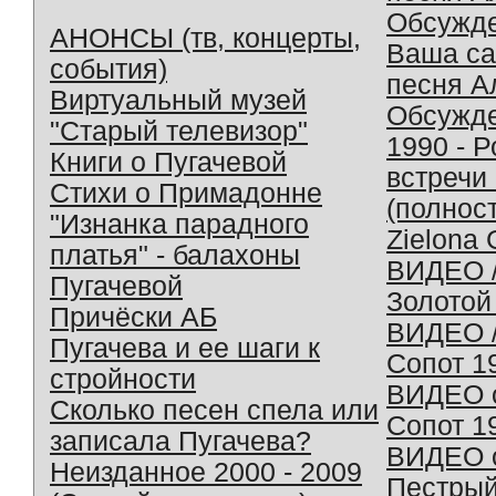
Обсужд
АНОНСЫ (тв, концерты,
Ваша с
события)
песня А
Виртуальный музей
Обсужд
"Старый телевизор"
1990 - 
Книги о Пугачевой
встречи
Стихи о Примадонне
(полнос
"Изнанка парадного
Zielona 
платья" - балахоны
ВИДЕО /
Пугачевой
Золотой
Причёски АБ
ВИДЕО /
Пугачева и ее шаги к
Сопот 1
стройности
ВИДЕО o
Сколько песен спела или
Сопот 1
записала Пугачева?
ВИДЕО o
Неизданное 2000 - 2009
Пестрый