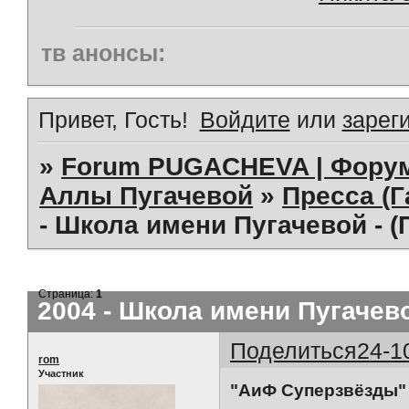
тв анонсы:
Привет, Гость!
Войдите
или
зарег
»
Forum PUGACHEVA | Форум
Аллы Пугачевой
»
Пресса (Г
- Школа имени Пугачевой - 
Страница:
1
2004 - Школа имени Пугачев
Поделиться
24-1
rom
Участник
"АиФ Суперзвёзды" 