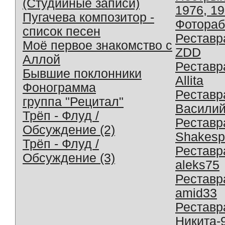
(Студийные записи)
1976, 1
Пугачева композитор -
Фотораб
список песен
Реставр
Моё первое знакомство с
ZDD
Аллой
Реставр
Бывшие поклонники
Allita
Фонограмма
Реставр
группа "Рецитал"
Василий
Трёп - Флуд /
Реставр
Обсуждение (2)
Shakesp
Трёп - Флуд /
Реставр
Обсуждение (3)
aleks75
Реставр
amid33
Реставр
Никита-